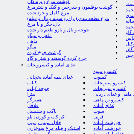
گوشت مرغ و پرندگان
فند
گوشت بوقلمون و بلدرچین و کبک و شترمرغ
جمد
مرغ کامل و خرد شده
ندی
مرغ قطعه بندي ( ران و سينه و بال و فيله)
اله
دل،جگر و پا مرغ
جمد
جوجه و بال و بازو طعم دار شده
گاو
ماهی و میگو
باس
ماهی
کتل
میگو
گان
گوشت چرخ کرده
چین
چرخ کرده گوسفند و شتر و گاو
غذای آماده و کنسرویجات
کنسرو میوه
کمپوت
غذای نیمه آماده یخچالی
کنسرو سبزیجات
کباب
کنسرو سبزیجات
جوجه کباب
ماهی و غذای دریایی
پیتزا
کنسرو تن ماهی
همبرگر
غذای آماده
فلافل
سوپ
ناگت و شنیسل
فرنی
کراکت و کوردن بلو
خورشت آماده
خلال سیب زمینی
خورشت آماده
استیک و فیله مرغ سوخاری
غذای آماده سرد
میگو سوخاری