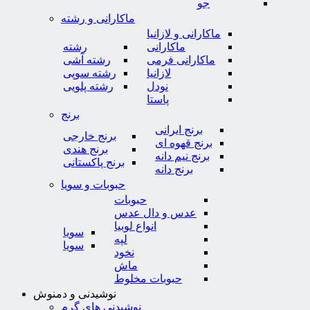
جو
ماکارانی و رشته
ماکارانی و لازانیا
ماکارانی
رشته
ماکارانی فرمی
رشته آشی
لازانیا
رشته سوپی
نودل
رشته پلویی
پاستا
برنج
برنج ایرانی
برنج خارجی
برنج قهوه ای
برنج هندی
برنج نیم دانه
برنج پاکستانی
برنج دانه
حبوبات و سویا
حبوبات
عدس و دال عدس
انواع لوبیا
سویا
لپه
سویا
نخود
ماش
حبوبات مخلوط
نوشیدنی و دمنوش
نوشیدنی های گرم