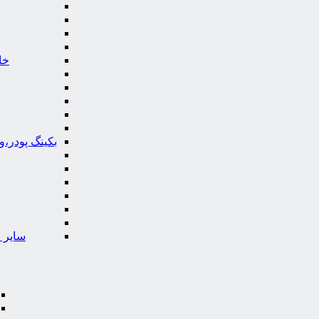
خا
بکینگ پودر،
سایر ا