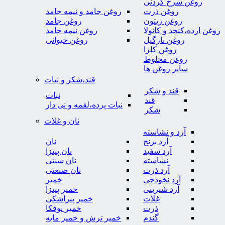
روغن سرخ کردنی
روغن ذرت
روغن جامد و نیمه جامد
روغن زیتون
روغن جامد
روغن ارده،کنجد و کانولا
روغن نیمه جامد
روغن نارگیل
روغن حیوانی
روغن کلزا
روغن مخلوط
سایر روغن ها
قند،شکر و نبات
قند و شکر
نبات
قند
نبات پرده،لقمه و نی دار
شکر
نان و غلات
آرد و نشاسته
آرد برنج
نان
آرد سفید
نان پیتزا
نشاسته
نان سنتی
آرد ذرت
نان صنعتی
آرد نخودچی
خمیر
آرد شیرینی
خمیر پیتزا
غلات
خمیر پیراشکی
ذرت
خمیر یوفکا
گندم
خمیر ترش و خمیر مایه