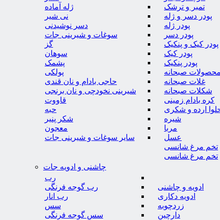
تمبر و ترشک
ژله آماده
پودر دسر و ژله
نی شیر
پودر ژله
دسر نوشیدنی
پودر دسر
سوغات و شیرینی جات
پودر کیک و پنکیک
گز
پودر کیک
سوهان
پودر پنکیک
پشمک
حصولات صبحانه
پولکی
غلات صبحانه
حاجی بادام و نان قندی
شکلات صبحانه
شیرینی نخودچی و نان برنجی
کره بادام زمینی
قاووت
لوا ارده و شکری
حبه
شیره
شکر پنیر
مربا
معجون
عسل
سایر سوغات و شیرینی جات
تخم مرغ شانسی
تخم مرغ شانسی
چاشنی و ادویه جات
رب
ادویه و چاشنی
رب گوجه فرنگی
ادویه دکاری
رب انار
زردچوبه
سس
دارچین
سس گوجه فرنگی