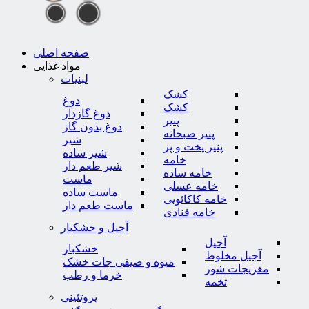
صفحه اصلی
مواد غذایی
لبنیات
کشک
دوغ
کشک
دوغ گازدار
پنیر
دوغ بدون گاز
پنیر صبحانه
شیر
پنیر پخت و پز
شیر ساده
خامه
شیر طعم دار
خامه ساده
ماست
خامه عسلی
ماست ساده
خامه کاکائویی
ماست طعم دار
خامه قنادی
آجیل و خشکبار
آجیل
خشکبار
آجیل مخلوط
میوه و صیفی جات خشک
مغزیجات شور
خرما و رطب
تخمه
پروتئینی