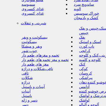
ساندویچ سرد
سمبوسه
الویه
غذای کنسروی
خوراک سوسیس
غذای کنسروی
کشک و بادمجان
شیرینی و تنقلات
نک،چیپس و پفک
چیپس
پفک
بیسکوئیت و ویفر
اسنک و استیک
بیسکوئیت
پاپ کورن
ویفر و میشکا
کرانچی
چوب شور
نی،کیک و کلوچه
تخمه و مغزهای طعم دار
کلوچه و کلمپه
تخمه و مغز تخمه های طعم دار
کیک
مغز های طعم دار
کوکی
تافی،شکلات و دراژه
کروسان
تافی
پیراشکی
شکلات
وشبو کننده دهان
دراژه
آدامس
آبنبات و پاستیل
رص خوشبو کننده
آبنبات
ه،ترشک و لواشک
پاستیل
لواشک
دسر و ژله
آلوچه و آلبالو
دسر