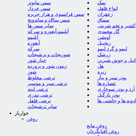
نمک
سس مایونز
انواع فلفل
سس خردل
زعفران
سس فرانسوی و هزار جزیره
سماق
سس سالاد و ساندویچ
کشیر و تخم شربتی
سایر سس ها
گل محمدی
آبلیمو،آبغوره و سرکه
آویشن
آبلیمو
زنجبیل
آبغوره
لیمو و گرد لیمو
سرکه
زرشک
شوریجات و ترشیجات
وانیل و جوش شیرین
خیار شور
هل
زیتون شور و پرورده
زیره
شور
پودر سیر و پیاز
ترشی مخلوط
عصاره ها
ترشی سیر و موسیر
آرد و پودر سوخاری
ترشی لیته
پودر نارگیل
ترشی بندری
دویه ها و چاشنی ها
ترشی فلفل
سایر ترشیجات
خواربار
روغن
روغن مایع
روغن آفتابگردان