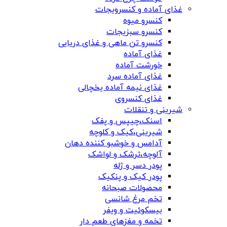
غذای آماده و کنسرویجات
کنسرو میوه
کنسرو سبزیجات
کنسرو تن ماهی و غذای دریایی
غذای آماده
خورشت آماده
غذای آماده سرد
غذای نیمه آماده یخچالی
غذای کنسروی
شیرینی و تنقلات
اسنک،چیپس و پفک
شیرینی،کیک و کلوچه
آدامس و خوشبو کننده دهان
آلوچه،ترشک و لواشک
پودر دسر و ژله
پودر کیک و پنکیک
محصولات صبحانه
تخم مرغ شانسی
بیسکوئیت و ویفر
تخمه و مغزهای طعم دار