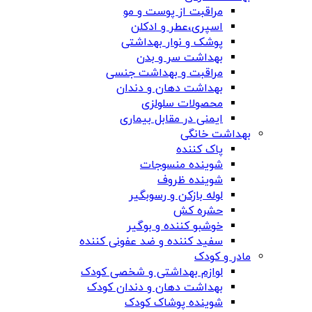
مراقبت از پوست و مو
اسپری،عطر و ادکلن
پوشک و نوار بهداشتی
بهداشت سر و بدن
مراقبت و بهداشت جنسی
بهداشت دهان و دندان
محصولات سلولزی
ایمنی در مقابل بیماری
بهداشت خانگی
پاک کننده
شوینده منسوجات
شوینده ظروف
لوله بازکن و رسوبگیر
حشره کش
خوشبو کننده و بوگیر
سفید کننده و ضد عفونی کننده
مادر و کودک
لوازم بهداشتی و شخصی کودک
بهداشت دهان و دندان کودک
شوینده پوشاک کودک