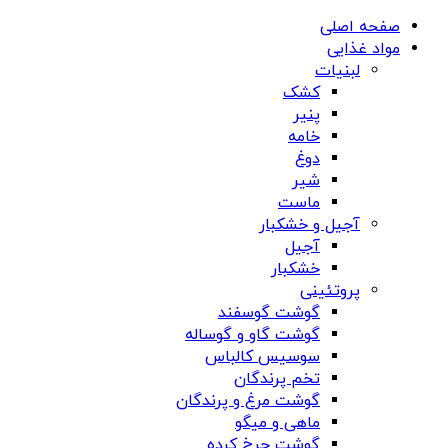
صفحه اصلی
مواد غذایی
لبنیات
کشک
پنیر
خامه
دوغ
شیر
ماست
آجیل و خشکبار
آجیل
خشکبار
پروتئینی
گوشت گوسفند
گوشت گاو و گوساله
سوسیس کالباس
تخم پرندگان
گوشت مرغ و پرندگان
ماهی و میگو
گوشت چرخ کرده