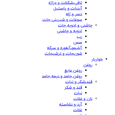
تافی،شکلات و دراژه
آبنبات و پاستیل
دسر و ژله
سوغات و شیرینی جات
چاشنی و ادویه جات
ادویه و چاشنی
رب
سس
آبلیمو،آبغوره و سرکه
شوریجات و ترشیجات
خواربار
روغن
روغن مایع
روغن جامد و نیمه جامد
قند،شکر و نبات
قند و شکر
نبات
نان و غلات
آرد و نشاسته
غلات