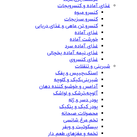
غذای آماده و کنسرویجات
کنسرو میوه
کنسرو سبزیجات
کنسرو تن ماهی و غذای دریایی
غذای آماده
خورشت آماده
غذای آماده سرد
غذای نیمه آماده یخچالی
غذای کنسروی
شیرینی و تنقلات
اسنک،چیپس و پفک
شیرینی،کیک و کلوچه
آدامس و خوشبو کننده دهان
آلوچه،ترشک و لواشک
پودر دسر و ژله
پودر کیک و پنکیک
محصولات صبحانه
تخم مرغ شانسی
بیسکوئیت و ویفر
تخمه و مغزهای طعم دار