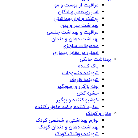
مراقبت از پوست و مو
اسپری،عطر و ادکلن
پوشک و نوار بهداشتی
بهداشت سر و بدن
مراقبت و بهداشت جنسی
بهداشت دهان و دندان
محصولات سلولزی
ایمنی در مقابل بیماری
بهداشت خانگی
پاک کننده
شوینده منسوجات
شوینده ظروف
لوله بازکن و رسوبگیر
حشره کش
خوشبو کننده و بوگیر
سفید کننده و ضد عفونی کننده
مادر و کودک
لوازم بهداشتی و شخصی کودک
بهداشت دهان و دندان کودک
شوینده پوشاک کودک