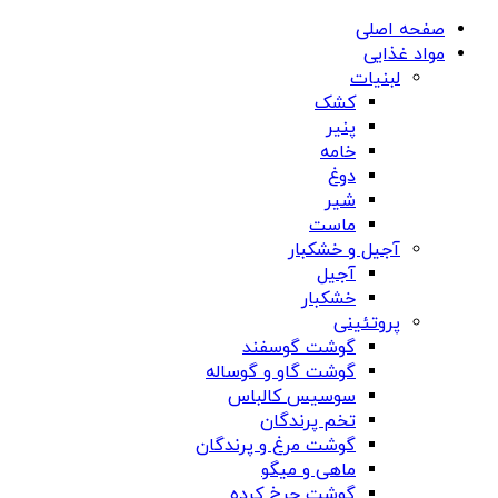
صفحه اصلی
مواد غذایی
لبنیات
کشک
پنیر
خامه
دوغ
شیر
ماست
آجیل و خشکبار
آجیل
خشکبار
پروتئینی
گوشت گوسفند
گوشت گاو و گوساله
سوسیس کالباس
تخم پرندگان
گوشت مرغ و پرندگان
ماهی و میگو
گوشت چرخ کرده