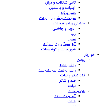
تافی،شکلات و دراژه
آبنبات و پاستیل
دسر و ژله
سوغات و شیرینی جات
چاشنی و ادویه جات
ادویه و چاشنی
رب
سس
آبلیمو،آبغوره و سرکه
شوریجات و ترشیجات
خواربار
روغن
روغن مایع
روغن جامد و نیمه جامد
قند،شکر و نبات
قند و شکر
نبات
نان و غلات
آرد و نشاسته
غلات