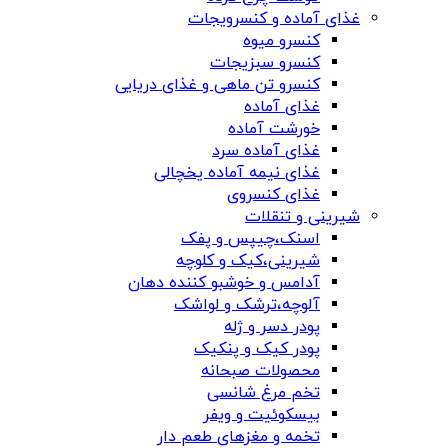
غذای آماده و کنسرویجات
کنسرو میوه
کنسرو سبزیجات
کنسرو تن ماهی و غذای دریایی
غذای آماده
خورشت آماده
غذای آماده سرد
غذای نیمه آماده یخچالی
غذای کنسروی
شیرینی و تنقلات
اسنک،چیپس و پفک
شیرینی،کیک و کلوچه
آدامس و خوشبو کننده دهان
آلوچه،ترشک و لواشک
پودر دسر و ژله
پودر کیک و پنکیک
محصولات صبحانه
تخم مرغ شانسی
بیسکوئیت و ویفر
تخمه و مغزهای طعم دار