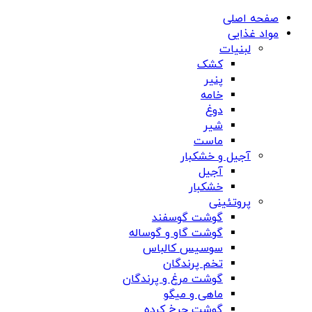
صفحه اصلی
مواد غذایی
لبنیات
کشک
پنیر
خامه
دوغ
شیر
ماست
آجیل و خشکبار
آجیل
خشکبار
پروتئینی
گوشت گوسفند
گوشت گاو و گوساله
سوسیس کالباس
تخم پرندگان
گوشت مرغ و پرندگان
ماهی و میگو
گوشت چرخ کرده