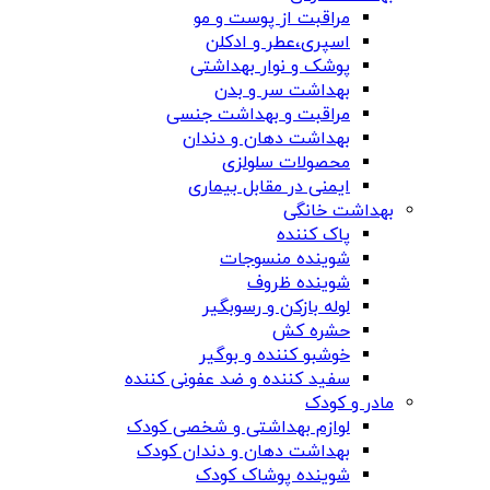
مراقبت از پوست و مو
اسپری،عطر و ادکلن
پوشک و نوار بهداشتی
بهداشت سر و بدن
مراقبت و بهداشت جنسی
بهداشت دهان و دندان
محصولات سلولزی
ایمنی در مقابل بیماری
بهداشت خانگی
پاک کننده
شوینده منسوجات
شوینده ظروف
لوله بازکن و رسوبگیر
حشره کش
خوشبو کننده و بوگیر
سفید کننده و ضد عفونی کننده
مادر و کودک
لوازم بهداشتی و شخصی کودک
بهداشت دهان و دندان کودک
شوینده پوشاک کودک