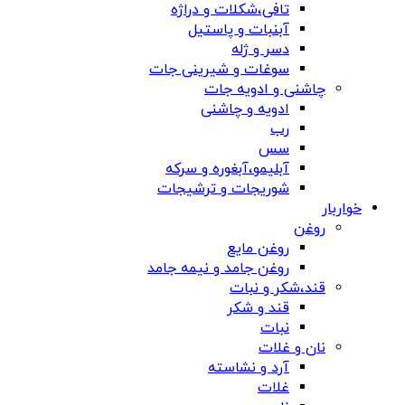
تافی،شکلات و دراژه
آبنبات و پاستیل
دسر و ژله
سوغات و شیرینی جات
چاشنی و ادویه جات
ادویه و چاشنی
رب
سس
آبلیمو،آبغوره و سرکه
شوریجات و ترشیجات
خواربار
روغن
روغن مایع
روغن جامد و نیمه جامد
قند،شکر و نبات
قند و شکر
نبات
نان و غلات
آرد و نشاسته
غلات