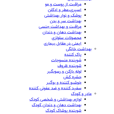
مراقبت از پوست و مو
اسپری،عطر و ادکلن
پوشک و نوار بهداشتی
بهداشت سر و بدن
مراقبت و بهداشت جنسی
بهداشت دهان و دندان
محصولات سلولزی
ایمنی در مقابل بیماری
بهداشت خانگی
پاک کننده
شوینده منسوجات
شوینده ظروف
لوله بازکن و رسوبگیر
حشره کش
خوشبو کننده و بوگیر
سفید کننده و ضد عفونی کننده
مادر و کودک
لوازم بهداشتی و شخصی کودک
بهداشت دهان و دندان کودک
شوینده پوشاک کودک