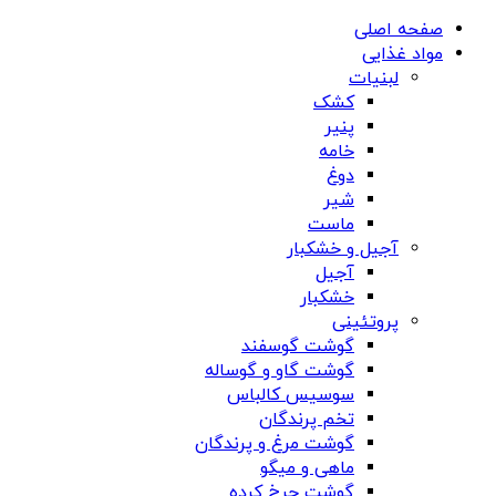
صفحه اصلی
مواد غذایی
لبنیات
کشک
پنیر
خامه
دوغ
شیر
ماست
آجیل و خشکبار
آجیل
خشکبار
پروتئینی
گوشت گوسفند
گوشت گاو و گوساله
سوسیس کالباس
تخم پرندگان
گوشت مرغ و پرندگان
ماهی و میگو
گوشت چرخ کرده