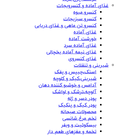
غذای آماده و کنسرویجات
کنسرو میوه
کنسرو سبزیجات
کنسرو تن ماهی و غذای دریایی
غذای آماده
خورشت آماده
غذای آماده سرد
غذای نیمه آماده یخچالی
غذای کنسروی
شیرینی و تنقلات
اسنک،چیپس و پفک
شیرینی،کیک و کلوچه
آدامس و خوشبو کننده دهان
آلوچه،ترشک و لواشک
پودر دسر و ژله
پودر کیک و پنکیک
محصولات صبحانه
تخم مرغ شانسی
بیسکوئیت و ویفر
تخمه و مغزهای طعم دار