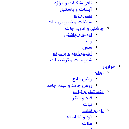
تافی،شکلات و دراژه
آبنبات و پاستیل
دسر و ژله
سوغات و شیرینی جات
چاشنی و ادویه جات
ادویه و چاشنی
رب
سس
آبلیمو،آبغوره و سرکه
شوریجات و ترشیجات
خواربار
روغن
روغن مایع
روغن جامد و نیمه جامد
قند،شکر و نبات
قند و شکر
نبات
نان و غلات
آرد و نشاسته
غلات