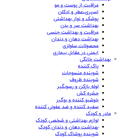
مراقبت از پوست و مو
اسپری،عطر و ادکلن
پوشک و نوار بهداشتی
بهداشت سر و بدن
مراقبت و بهداشت جنسی
بهداشت دهان و دندان
محصولات سلولزی
ایمنی در مقابل بیماری
بهداشت خانگی
پاک کننده
شوینده منسوجات
شوینده ظروف
لوله بازکن و رسوبگیر
حشره کش
خوشبو کننده و بوگیر
سفید کننده و ضد عفونی کننده
مادر و کودک
لوازم بهداشتی و شخصی کودک
بهداشت دهان و دندان کودک
شوینده پوشاک کودک