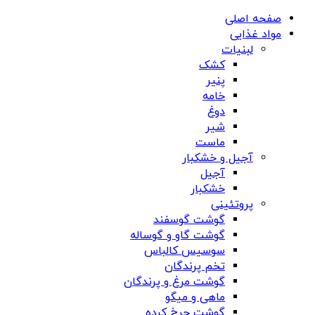
صفحه اصلی
مواد غذایی
لبنیات
کشک
پنیر
خامه
دوغ
شیر
ماست
آجیل و خشکبار
آجیل
خشکبار
پروتئینی
گوشت گوسفند
گوشت گاو و گوساله
سوسیس کالباس
تخم پرندگان
گوشت مرغ و پرندگان
ماهی و میگو
گوشت چرخ کرده