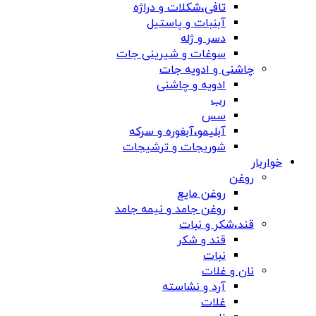
تافی،شکلات و دراژه
آبنبات و پاستیل
دسر و ژله
سوغات و شیرینی جات
چاشنی و ادویه جات
ادویه و چاشنی
رب
سس
آبلیمو،آبغوره و سرکه
شوریجات و ترشیجات
خواربار
روغن
روغن مایع
روغن جامد و نیمه جامد
قند،شکر و نبات
قند و شکر
نبات
نان و غلات
آرد و نشاسته
غلات