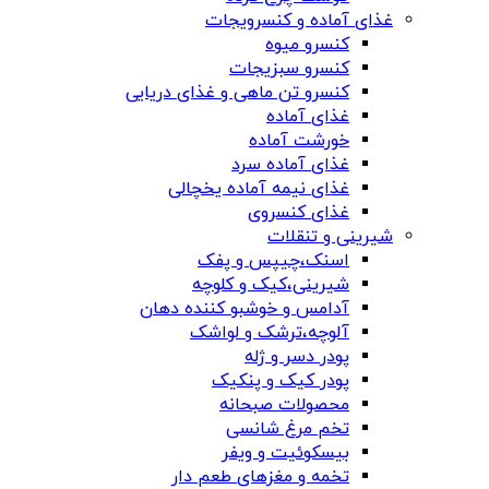
غذای آماده و کنسرویجات
کنسرو میوه
کنسرو سبزیجات
کنسرو تن ماهی و غذای دریایی
غذای آماده
خورشت آماده
غذای آماده سرد
غذای نیمه آماده یخچالی
غذای کنسروی
شیرینی و تنقلات
اسنک،چیپس و پفک
شیرینی،کیک و کلوچه
آدامس و خوشبو کننده دهان
آلوچه،ترشک و لواشک
پودر دسر و ژله
پودر کیک و پنکیک
محصولات صبحانه
تخم مرغ شانسی
بیسکوئیت و ویفر
تخمه و مغزهای طعم دار