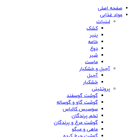
صفحه اصلی
مواد غذایی
لبنیات
کشک
پنیر
خامه
دوغ
شیر
ماست
آجیل و خشکبار
آجیل
خشکبار
پروتئینی
گوشت گوسفند
گوشت گاو و گوساله
سوسیس کالباس
تخم پرندگان
گوشت مرغ و پرندگان
ماهی و میگو
گوشت چرخ کرده