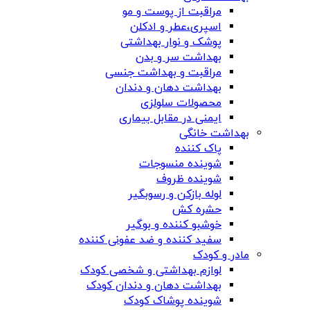
مراقبت از پوست و مو
اسپری،عطر و ادکلن
پوشک و نوار بهداشتی
بهداشت سر و بدن
مراقبت و بهداشت جنسی
بهداشت دهان و دندان
محصولات سلولزی
ایمنی در مقابل بیماری
بهداشت خانگی
پاک کننده
شوینده منسوجات
شوینده ظروف
لوله بازکن و رسوبگیر
حشره کش
خوشبو کننده و بوگیر
سفید کننده و ضد عفونی کننده
مادر و کودک
لوازم بهداشتی و شخصی کودک
بهداشت دهان و دندان کودک
شوینده پوشاک کودک