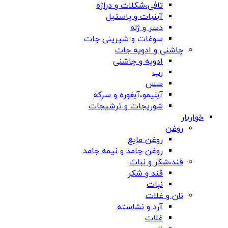
تافی،شکلات و دراژه
آبنبات و پاستیل
دسر و ژله
سوغات و شیرینی جات
چاشنی و ادویه جات
ادویه و چاشنی
رب
سس
آبلیمو،آبغوره و سرکه
شوریجات و ترشیجات
خواربار
روغن
روغن مایع
روغن جامد و نیمه جامد
قند،شکر و نبات
قند و شکر
نبات
نان و غلات
آرد و نشاسته
غلات