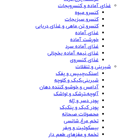
غذای آماده و کنسرویجات
کنسرو میوه
کنسرو سبزیجات
کنسرو تن ماهی و غذای دریایی
غذای آماده
خورشت آماده
غذای آماده سرد
غذای نیمه آماده یخچالی
غذای کنسروی
شیرینی و تنقلات
اسنک،چیپس و پفک
شیرینی،کیک و کلوچه
آدامس و خوشبو کننده دهان
آلوچه،ترشک و لواشک
پودر دسر و ژله
پودر کیک و پنکیک
محصولات صبحانه
تخم مرغ شانسی
بیسکوئیت و ویفر
تخمه و مغزهای طعم دار