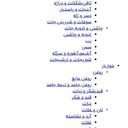
تافی،شکلات و دراژه
آبنبات و پاستیل
دسر و ژله
سوغات و شیرینی جات
چاشنی و ادویه جات
ادویه و چاشنی
رب
سس
آبلیمو،آبغوره و سرکه
شوریجات و ترشیجات
خواربار
روغن
روغن مایع
روغن جامد و نیمه جامد
قند،شکر و نبات
قند و شکر
نبات
نان و غلات
آرد و نشاسته
غلات