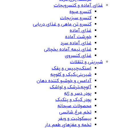
غذای آماده و کنسرویجات
کنسرو میوه
کنسرو سبزیجات
کنسرو تن ماهی و غذای دریایی
غذای آماده
خورشت آماده
غذای آماده سرد
غذای نیمه آماده یخچالی
غذای کنسروی
شیرینی و تنقلات
اسنک،چیپس و پفک
شیرینی،کیک و کلوچه
آدامس و خوشبو کننده دهان
آلوچه،ترشک و لواشک
پودر دسر و ژله
پودر کیک و پنکیک
محصولات صبحانه
تخم مرغ شانسی
بیسکوئیت و ویفر
تخمه و مغزهای طعم دار