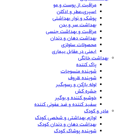
مراقبت از پوست و مو
اسپری،عطر و ادکلن
پوشک و نوار بهداشتی
بهداشت سر و بدن
مراقبت و بهداشت جنسی
بهداشت دهان و دندان
محصولات سلولزی
ایمنی در مقابل بیماری
بهداشت خانگی
پاک کننده
شوینده منسوجات
شوینده ظروف
لوله بازکن و رسوبگیر
حشره کش
خوشبو کننده و بوگیر
سفید کننده و ضد عفونی کننده
مادر و کودک
لوازم بهداشتی و شخصی کودک
بهداشت دهان و دندان کودک
شوینده پوشاک کودک