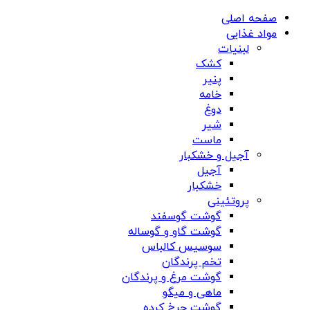
صفحه اصلی
مواد غذایی
لبنیات
کشک
پنیر
خامه
دوغ
شیر
ماست
آجیل و خشکبار
آجیل
خشکبار
پروتئینی
گوشت گوسفند
گوشت گاو و گوساله
سوسیس کالباس
تخم پرندگان
گوشت مرغ و پرندگان
ماهی و میگو
گوشت چرخ کرده