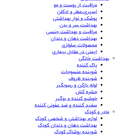
مراقبت از پوست و مو
اسپری،عطر و ادکلن
پوشک و نوار بهداشتی
بهداشت سر و بدن
مراقبت و بهداشت جنسی
بهداشت دهان و دندان
محصولات سلولزی
ایمنی در مقابل بیماری
بهداشت خانگی
پاک کننده
شوینده منسوجات
شوینده ظروف
لوله بازکن و رسوبگیر
حشره کش
خوشبو کننده و بوگیر
سفید کننده و ضد عفونی کننده
مادر و کودک
لوازم بهداشتی و شخصی کودک
بهداشت دهان و دندان کودک
شوینده پوشاک کودک