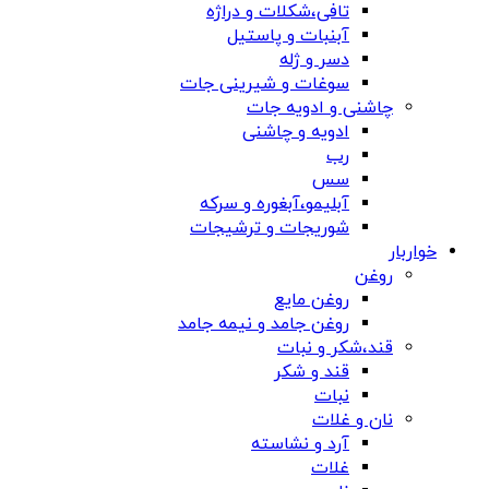
تافی،شکلات و دراژه
آبنبات و پاستیل
دسر و ژله
سوغات و شیرینی جات
چاشنی و ادویه جات
ادویه و چاشنی
رب
سس
آبلیمو،آبغوره و سرکه
شوریجات و ترشیجات
خواربار
روغن
روغن مایع
روغن جامد و نیمه جامد
قند،شکر و نبات
قند و شکر
نبات
نان و غلات
آرد و نشاسته
غلات