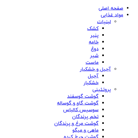
صفحه اصلی
مواد غذایی
لبنیات
کشک
پنیر
خامه
دوغ
شیر
ماست
آجیل و خشکبار
آجیل
خشکبار
پروتئینی
گوشت گوسفند
گوشت گاو و گوساله
سوسیس کالباس
تخم پرندگان
گوشت مرغ و پرندگان
ماهی و میگو
گوشت چرخ کرده