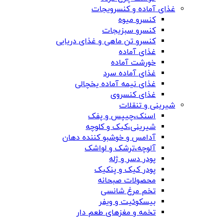
غذای آماده و کنسرویجات
کنسرو میوه
کنسرو سبزیجات
کنسرو تن ماهی و غذای دریایی
غذای آماده
خورشت آماده
غذای آماده سرد
غذای نیمه آماده یخچالی
غذای کنسروی
شیرینی و تنقلات
اسنک،چیپس و پفک
شیرینی،کیک و کلوچه
آدامس و خوشبو کننده دهان
آلوچه،ترشک و لواشک
پودر دسر و ژله
پودر کیک و پنکیک
محصولات صبحانه
تخم مرغ شانسی
بیسکوئیت و ویفر
تخمه و مغزهای طعم دار