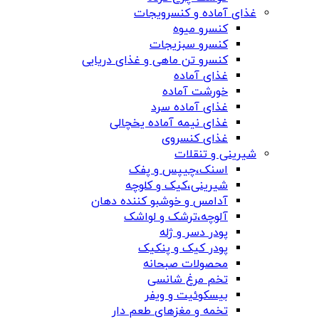
غذای آماده و کنسرویجات
کنسرو میوه
کنسرو سبزیجات
کنسرو تن ماهی و غذای دریایی
غذای آماده
خورشت آماده
غذای آماده سرد
غذای نیمه آماده یخچالی
غذای کنسروی
شیرینی و تنقلات
اسنک،چیپس و پفک
شیرینی،کیک و کلوچه
آدامس و خوشبو کننده دهان
آلوچه،ترشک و لواشک
پودر دسر و ژله
پودر کیک و پنکیک
محصولات صبحانه
تخم مرغ شانسی
بیسکوئیت و ویفر
تخمه و مغزهای طعم دار