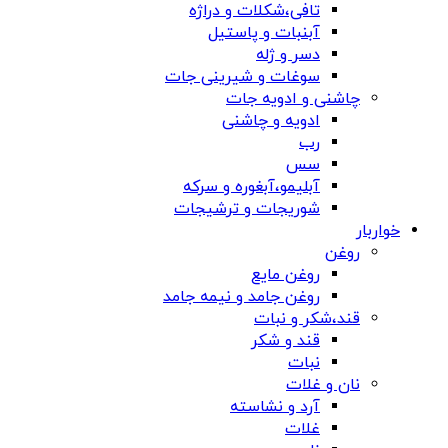
تافی،شکلات و دراژه
آبنبات و پاستیل
دسر و ژله
سوغات و شیرینی جات
چاشنی و ادویه جات
ادویه و چاشنی
رب
سس
آبلیمو،آبغوره و سرکه
شوریجات و ترشیجات
خواربار
روغن
روغن مایع
روغن جامد و نیمه جامد
قند،شکر و نبات
قند و شکر
نبات
نان و غلات
آرد و نشاسته
غلات