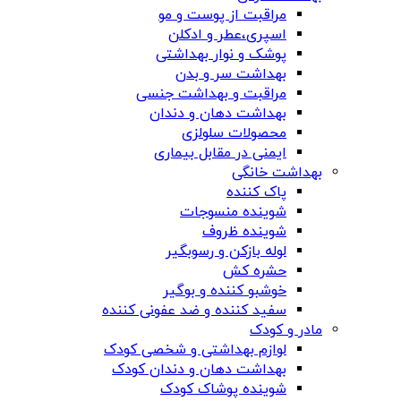
مراقبت از پوست و مو
اسپری،عطر و ادکلن
پوشک و نوار بهداشتی
بهداشت سر و بدن
مراقبت و بهداشت جنسی
بهداشت دهان و دندان
محصولات سلولزی
ایمنی در مقابل بیماری
بهداشت خانگی
پاک کننده
شوینده منسوجات
شوینده ظروف
لوله بازکن و رسوبگیر
حشره کش
خوشبو کننده و بوگیر
سفید کننده و ضد عفونی کننده
مادر و کودک
لوازم بهداشتی و شخصی کودک
بهداشت دهان و دندان کودک
شوینده پوشاک کودک