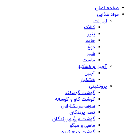
صفحه اصلی
مواد غذایی
لبنیات
کشک
پنیر
خامه
دوغ
شیر
ماست
آجیل و خشکبار
آجیل
خشکبار
پروتئینی
گوشت گوسفند
گوشت گاو و گوساله
سوسیس کالباس
تخم پرندگان
گوشت مرغ و پرندگان
ماهی و میگو
گوشت چرخ کرده