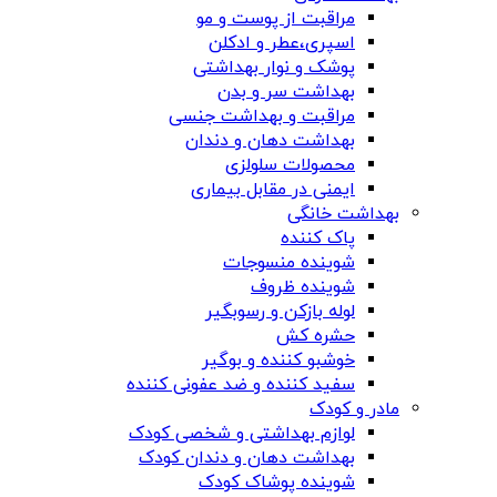
مراقبت از پوست و مو
اسپری،عطر و ادکلن
پوشک و نوار بهداشتی
بهداشت سر و بدن
مراقبت و بهداشت جنسی
بهداشت دهان و دندان
محصولات سلولزی
ایمنی در مقابل بیماری
بهداشت خانگی
پاک کننده
شوینده منسوجات
شوینده ظروف
لوله بازکن و رسوبگیر
حشره کش
خوشبو کننده و بوگیر
سفید کننده و ضد عفونی کننده
مادر و کودک
لوازم بهداشتی و شخصی کودک
بهداشت دهان و دندان کودک
شوینده پوشاک کودک