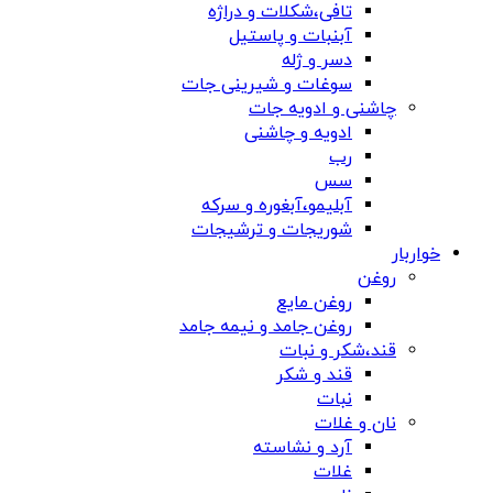
تافی،شکلات و دراژه
آبنبات و پاستیل
دسر و ژله
سوغات و شیرینی جات
چاشنی و ادویه جات
ادویه و چاشنی
رب
سس
آبلیمو،آبغوره و سرکه
شوریجات و ترشیجات
خواربار
روغن
روغن مایع
روغن جامد و نیمه جامد
قند،شکر و نبات
قند و شکر
نبات
نان و غلات
آرد و نشاسته
غلات