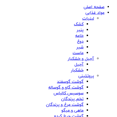
صفحه اصلی
مواد غذایی
لبنیات
کشک
پنیر
خامه
دوغ
شیر
ماست
آجیل و خشکبار
آجیل
خشکبار
پروتئینی
گوشت گوسفند
گوشت گاو و گوساله
سوسیس کالباس
تخم پرندگان
گوشت مرغ و پرندگان
ماهی و میگو
گوشت چرخ کرده