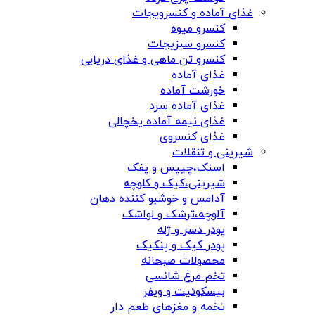
غذای آماده و کنسرویجات
کنسرو میوه
کنسرو سبزیجات
کنسرو تن ماهی و غذای دریایی
غذای آماده
خورشت آماده
غذای آماده سرد
غذای نیمه آماده یخچالی
غذای کنسروی
شیرینی و تنقلات
اسنک،چیپس و پفک
شیرینی،کیک و کلوچه
آدامس و خوشبو کننده دهان
آلوچه،ترشک و لواشک
پودر دسر و ژله
پودر کیک و پنکیک
محصولات صبحانه
تخم مرغ شانسی
بیسکوئیت و ویفر
تخمه و مغزهای طعم دار