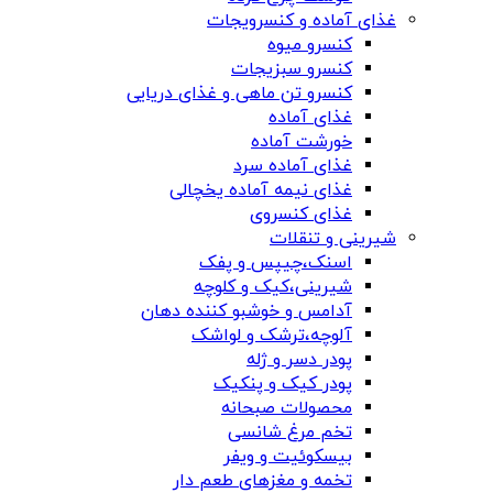
غذای آماده و کنسرویجات
کنسرو میوه
کنسرو سبزیجات
کنسرو تن ماهی و غذای دریایی
غذای آماده
خورشت آماده
غذای آماده سرد
غذای نیمه آماده یخچالی
غذای کنسروی
شیرینی و تنقلات
اسنک،چیپس و پفک
شیرینی،کیک و کلوچه
آدامس و خوشبو کننده دهان
آلوچه،ترشک و لواشک
پودر دسر و ژله
پودر کیک و پنکیک
محصولات صبحانه
تخم مرغ شانسی
بیسکوئیت و ویفر
تخمه و مغزهای طعم دار