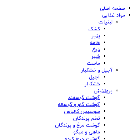
صفحه اصلی
مواد غذایی
لبنیات
کشک
پنیر
خامه
دوغ
شیر
ماست
آجیل و خشکبار
آجیل
خشکبار
پروتئینی
گوشت گوسفند
گوشت گاو و گوساله
سوسیس کالباس
تخم پرندگان
گوشت مرغ و پرندگان
ماهی و میگو
گوشت چرخ کرده