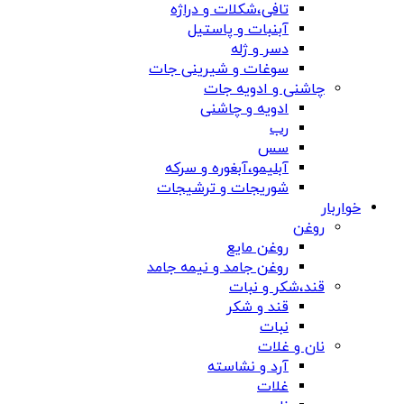
تافی،شکلات و دراژه
آبنبات و پاستیل
دسر و ژله
سوغات و شیرینی جات
چاشنی و ادویه جات
ادویه و چاشنی
رب
سس
آبلیمو،آبغوره و سرکه
شوریجات و ترشیجات
خواربار
روغن
روغن مایع
روغن جامد و نیمه جامد
قند،شکر و نبات
قند و شکر
نبات
نان و غلات
آرد و نشاسته
غلات