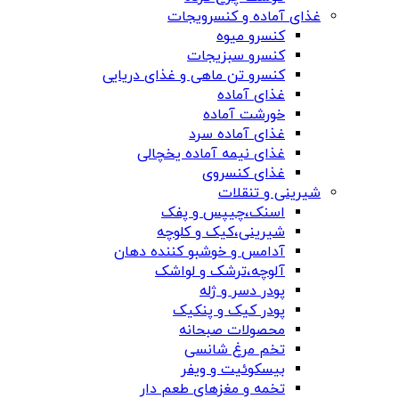
غذای آماده و کنسرویجات
کنسرو میوه
کنسرو سبزیجات
کنسرو تن ماهی و غذای دریایی
غذای آماده
خورشت آماده
غذای آماده سرد
غذای نیمه آماده یخچالی
غذای کنسروی
شیرینی و تنقلات
اسنک،چیپس و پفک
شیرینی،کیک و کلوچه
آدامس و خوشبو کننده دهان
آلوچه،ترشک و لواشک
پودر دسر و ژله
پودر کیک و پنکیک
محصولات صبحانه
تخم مرغ شانسی
بیسکوئیت و ویفر
تخمه و مغزهای طعم دار