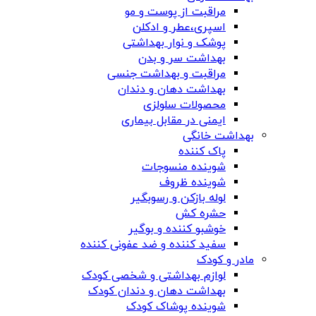
مراقبت از پوست و مو
اسپری،عطر و ادکلن
پوشک و نوار بهداشتی
بهداشت سر و بدن
مراقبت و بهداشت جنسی
بهداشت دهان و دندان
محصولات سلولزی
ایمنی در مقابل بیماری
بهداشت خانگی
پاک کننده
شوینده منسوجات
شوینده ظروف
لوله بازکن و رسوبگیر
حشره کش
خوشبو کننده و بوگیر
سفید کننده و ضد عفونی کننده
مادر و کودک
لوازم بهداشتی و شخصی کودک
بهداشت دهان و دندان کودک
شوینده پوشاک کودک