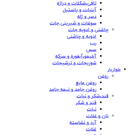
تافی،شکلات و دراژه
آبنبات و پاستیل
دسر و ژله
سوغات و شیرینی جات
چاشنی و ادویه جات
ادویه و چاشنی
رب
سس
آبلیمو،آبغوره و سرکه
شوریجات و ترشیجات
خواربار
روغن
روغن مایع
روغن جامد و نیمه جامد
قند،شکر و نبات
قند و شکر
نبات
نان و غلات
آرد و نشاسته
غلات