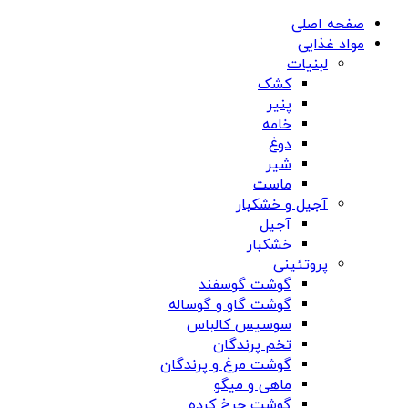
صفحه اصلی
مواد غذایی
لبنیات
کشک
پنیر
خامه
دوغ
شیر
ماست
آجیل و خشکبار
آجیل
خشکبار
پروتئینی
گوشت گوسفند
گوشت گاو و گوساله
سوسیس کالباس
تخم پرندگان
گوشت مرغ و پرندگان
ماهی و میگو
گوشت چرخ کرده