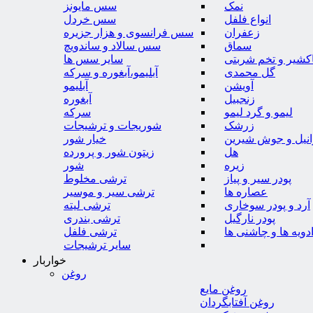
نمک
سس مایونز
انواع فلفل
سس خردل
زعفران
سس فرانسوی و هزار جزیره
سماق
سس سالاد و ساندویچ
کشیر و تخم شربتی
سایر سس ها
گل محمدی
آبلیمو،آبغوره و سرکه
آویشن
آبلیمو
زنجبیل
آبغوره
لیمو و گرد لیمو
سرکه
زرشک
شوریجات و ترشیجات
وانیل و جوش شیرین
خیار شور
هل
زیتون شور و پرورده
زیره
شور
پودر سیر و پیاز
ترشی مخلوط
عصاره ها
ترشی سیر و موسیر
آرد و پودر سوخاری
ترشی لیته
پودر نارگیل
ترشی بندری
دویه ها و چاشنی ها
ترشی فلفل
سایر ترشیجات
خواربار
روغن
روغن مایع
روغن آفتابگردان