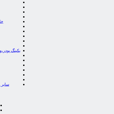
خا
بکینگ پودر،
سایر ا