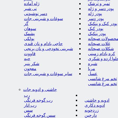
تمبر و ترشک
ژله آماده
پودر دسر و ژله
نی شیر
پودر ژله
دسر نوشیدنی
پودر دسر
سوغات و شیرینی جات
پودر کیک و پنکیک
گز
پودر کیک
سوهان
پودر پنکیک
پشمک
حصولات صبحانه
پولکی
غلات صبحانه
حاجی بادام و نان قندی
شکلات صبحانه
شیرینی نخودچی و نان برنجی
کره بادام زمینی
قاووت
لوا ارده و شکری
حبه
شیره
شکر پنیر
مربا
معجون
عسل
سایر سوغات و شیرینی جات
تخم مرغ شانسی
تخم مرغ شانسی
چاشنی و ادویه جات
رب
ادویه و چاشنی
رب گوجه فرنگی
ادویه دکاری
رب انار
زردچوبه
سس
دارچین
سس گوجه فرنگی