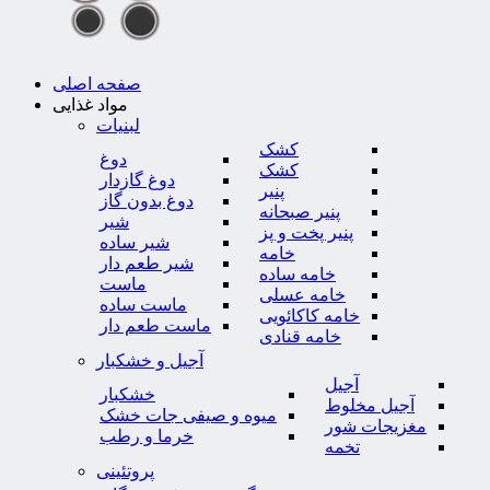
صفحه اصلی
مواد غذایی
لبنیات
کشک
دوغ
کشک
دوغ گازدار
پنیر
دوغ بدون گاز
پنیر صبحانه
شیر
پنیر پخت و پز
شیر ساده
خامه
شیر طعم دار
خامه ساده
ماست
خامه عسلی
ماست ساده
خامه کاکائویی
ماست طعم دار
خامه قنادی
آجیل و خشکبار
آجیل
خشکبار
آجیل مخلوط
میوه و صیفی جات خشک
مغزیجات شور
خرما و رطب
تخمه
پروتئینی