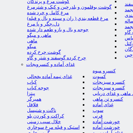
گوشت مرغ و پرندگان
فند
گوشت بوقلمون و بلدرچین و کبک و شترمرغ
جمد
مرغ کامل و خرد شده
ندی
مرغ قطعه بندي ( ران و سينه و بال و فيله)
اله
دل،جگر و پا مرغ
جمد
جوجه و بال و بازو طعم دار شده
گاو
ماهی و میگو
باس
ماهی
کتل
میگو
گان
گوشت چرخ کرده
چین
چرخ کرده گوسفند و شتر و گاو
غذای آماده و کنسرویجات
کنسرو میوه
کمپوت
غذای نیمه آماده یخچالی
کنسرو سبزیجات
کباب
کنسرو سبزیجات
جوجه کباب
ماهی و غذای دریایی
پیتزا
کنسرو تن ماهی
همبرگر
غذای آماده
فلافل
سوپ
ناگت و شنیسل
فرنی
کراکت و کوردن بلو
خورشت آماده
خلال سیب زمینی
خورشت آماده
استیک و فیله مرغ سوخاری
غذای آماده سرد
میگو سوخاری