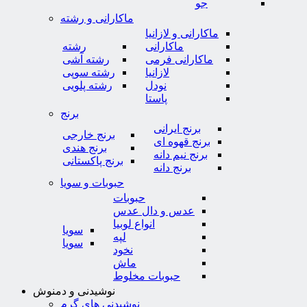
جو
ماکارانی و رشته
ماکارانی و لازانیا
ماکارانی
رشته
ماکارانی فرمی
رشته آشی
لازانیا
رشته سوپی
نودل
رشته پلویی
پاستا
برنج
برنج ایرانی
برنج خارجی
برنج قهوه ای
برنج هندی
برنج نیم دانه
برنج پاکستانی
برنج دانه
حبوبات و سویا
حبوبات
عدس و دال عدس
انواع لوبیا
سویا
لپه
سویا
نخود
ماش
حبوبات مخلوط
نوشیدنی و دمنوش
نوشیدنی های گرم