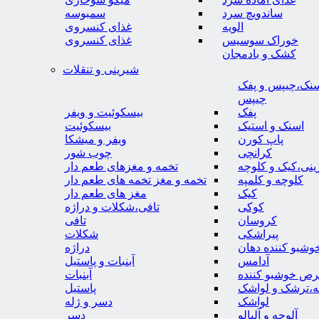
ساندویچ سرد
سمبوسه
الویه
غذای کنسروی
خوراک سوسیس
غذای کنسروی
کشک و بادمجان
شیرینی و تنقلات
نک،چیپس و پفک
چیپس
پفک
بیسکوئیت و ویفر
اسنک و استیک
بیسکوئیت
پاپ کورن
ویفر و میشکا
کرانچی
چوب شور
نی،کیک و کلوچه
تخمه و مغزهای طعم دار
کلوچه و کلمپه
تخمه و مغز تخمه های طعم دار
کیک
مغز های طعم دار
کوکی
تافی،شکلات و دراژه
کروسان
تافی
پیراشکی
شکلات
وشبو کننده دهان
دراژه
آدامس
آبنبات و پاستیل
رص خوشبو کننده
آبنبات
ه،ترشک و لواشک
پاستیل
لواشک
دسر و ژله
آلوچه و آلبالو
دسر