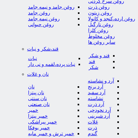
روغن سرخ کردنی
روغن ذرت
روغن جامد و نیمه جامد
روغن زیتون
روغن جامد
روغن ارده،کنجد و کانولا
روغن نیمه جامد
روغن نارگیل
روغن حیوانی
روغن کلزا
روغن مخلوط
سایر روغن ها
قند،شکر و نبات
قند و شکر
نبات
قند
نبات پرده،لقمه و نی دار
شکر
نان و غلات
آرد و نشاسته
آرد برنج
نان
آرد سفید
نان پیتزا
نشاسته
نان سنتی
آرد ذرت
نان صنعتی
آرد نخودچی
خمیر
آرد شیرینی
خمیر پیتزا
غلات
خمیر پیراشکی
ذرت
خمیر یوفکا
گندم
خمیر ترش و خمیر مایه