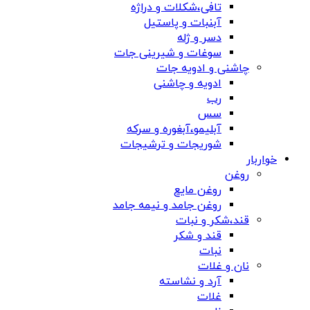
تافی،شکلات و دراژه
آبنبات و پاستیل
دسر و ژله
سوغات و شیرینی جات
چاشنی و ادویه جات
ادویه و چاشنی
رب
سس
آبلیمو،آبغوره و سرکه
شوریجات و ترشیجات
خواربار
روغن
روغن مایع
روغن جامد و نیمه جامد
قند،شکر و نبات
قند و شکر
نبات
نان و غلات
آرد و نشاسته
غلات