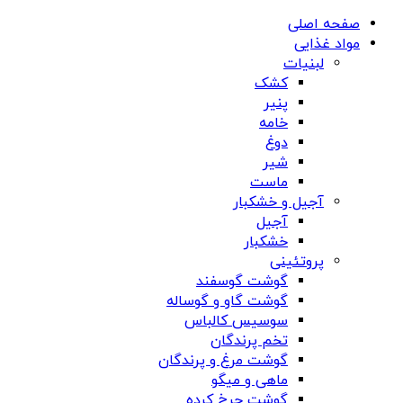
صفحه اصلی
مواد غذایی
لبنیات
کشک
پنیر
خامه
دوغ
شیر
ماست
آجیل و خشکبار
آجیل
خشکبار
پروتئینی
گوشت گوسفند
گوشت گاو و گوساله
سوسیس کالباس
تخم پرندگان
گوشت مرغ و پرندگان
ماهی و میگو
گوشت چرخ کرده