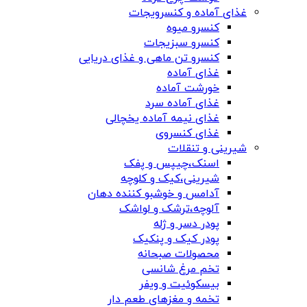
غذای آماده و کنسرویجات
کنسرو میوه
کنسرو سبزیجات
کنسرو تن ماهی و غذای دریایی
غذای آماده
خورشت آماده
غذای آماده سرد
غذای نیمه آماده یخچالی
غذای کنسروی
شیرینی و تنقلات
اسنک،چیپس و پفک
شیرینی،کیک و کلوچه
آدامس و خوشبو کننده دهان
آلوچه،ترشک و لواشک
پودر دسر و ژله
پودر کیک و پنکیک
محصولات صبحانه
تخم مرغ شانسی
بیسکوئیت و ویفر
تخمه و مغزهای طعم دار