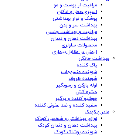
مراقبت از پوست و مو
اسپری،عطر و ادکلن
پوشک و نوار بهداشتی
بهداشت سر و بدن
مراقبت و بهداشت جنسی
بهداشت دهان و دندان
محصولات سلولزی
ایمنی در مقابل بیماری
بهداشت خانگی
پاک کننده
شوینده منسوجات
شوینده ظروف
لوله بازکن و رسوبگیر
حشره کش
خوشبو کننده و بوگیر
سفید کننده و ضد عفونی کننده
مادر و کودک
لوازم بهداشتی و شخصی کودک
بهداشت دهان و دندان کودک
شوینده پوشاک کودک