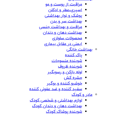
مراقبت از پوست و مو
اسپری،عطر و ادکلن
پوشک و نوار بهداشتی
بهداشت سر و بدن
مراقبت و بهداشت جنسی
بهداشت دهان و دندان
محصولات سلولزی
ایمنی در مقابل بیماری
بهداشت خانگی
پاک کننده
شوینده منسوجات
شوینده ظروف
لوله بازکن و رسوبگیر
حشره کش
خوشبو کننده و بوگیر
سفید کننده و ضد عفونی کننده
مادر و کودک
لوازم بهداشتی و شخصی کودک
بهداشت دهان و دندان کودک
شوینده پوشاک کودک