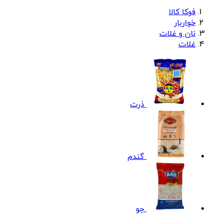
فوکا کالا
خواربار
نان و غلات
غلات
ذرت
گندم
جو