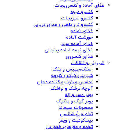
غذای آماده و کنسرویجات
کنسرو میوه
کنسرو سبزیجات
کنسرو تن ماهی و غذای دریایی
غذای آماده
خورشت آماده
غذای آماده سرد
غذای نیمه آماده یخچالی
غذای کنسروی
شیرینی و تنقلات
اسنک،چیپس و پفک
شیرینی،کیک و کلوچه
آدامس و خوشبو کننده دهان
آلوچه،ترشک و لواشک
پودر دسر و ژله
پودر کیک و پنکیک
محصولات صبحانه
تخم مرغ شانسی
بیسکوئیت و ویفر
تخمه و مغزهای طعم دار