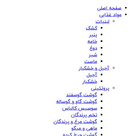
صفحه اصلی
مواد غذایی
لبنیات
کشک
پنیر
خامه
دوغ
شیر
ماست
آجیل و خشکبار
آجیل
خشکبار
پروتئینی
گوشت گوسفند
گوشت گاو و گوساله
سوسیس کالباس
تخم پرندگان
گوشت مرغ و پرندگان
ماهی و میگو
گوشت چرخ کرده