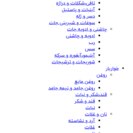
تافی،شکلات و دراژه
آبنبات و پاستیل
دسر و ژله
سوغات و شیرینی جات
چاشنی و ادویه جات
ادویه و چاشنی
رب
سس
آبلیمو،آبغوره و سرکه
شوریجات و ترشیجات
خواربار
روغن
روغن مایع
روغن جامد و نیمه جامد
قند،شکر و نبات
قند و شکر
نبات
نان و غلات
آرد و نشاسته
غلات