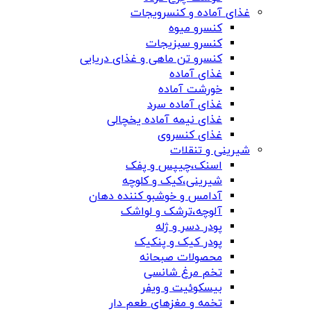
غذای آماده و کنسرویجات
کنسرو میوه
کنسرو سبزیجات
کنسرو تن ماهی و غذای دریایی
غذای آماده
خورشت آماده
غذای آماده سرد
غذای نیمه آماده یخچالی
غذای کنسروی
شیرینی و تنقلات
اسنک،چیپس و پفک
شیرینی،کیک و کلوچه
آدامس و خوشبو کننده دهان
آلوچه،ترشک و لواشک
پودر دسر و ژله
پودر کیک و پنکیک
محصولات صبحانه
تخم مرغ شانسی
بیسکوئیت و ویفر
تخمه و مغزهای طعم دار