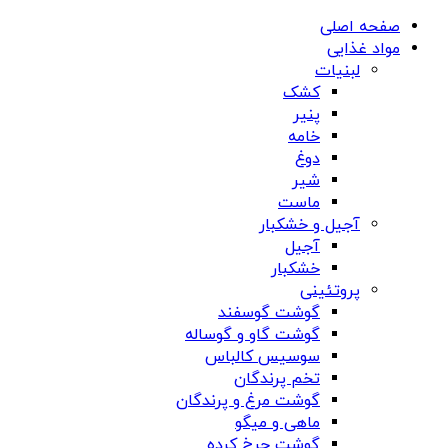
صفحه اصلی
مواد غذایی
لبنیات
کشک
پنیر
خامه
دوغ
شیر
ماست
آجیل و خشکبار
آجیل
خشکبار
پروتئینی
گوشت گوسفند
گوشت گاو و گوساله
سوسیس کالباس
تخم پرندگان
گوشت مرغ و پرندگان
ماهی و میگو
گوشت چرخ کرده