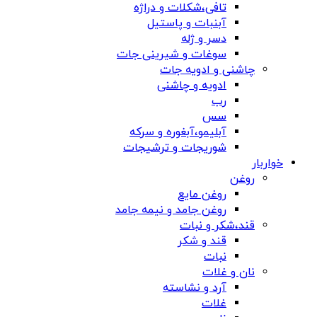
تافی،شکلات و دراژه
آبنبات و پاستیل
دسر و ژله
سوغات و شیرینی جات
چاشنی و ادویه جات
ادویه و چاشنی
رب
سس
آبلیمو،آبغوره و سرکه
شوریجات و ترشیجات
خواربار
روغن
روغن مایع
روغن جامد و نیمه جامد
قند،شکر و نبات
قند و شکر
نبات
نان و غلات
آرد و نشاسته
غلات