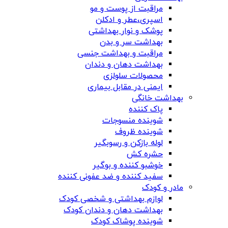
مراقبت از پوست و مو
اسپری،عطر و ادکلن
پوشک و نوار بهداشتی
بهداشت سر و بدن
مراقبت و بهداشت جنسی
بهداشت دهان و دندان
محصولات سلولزی
ایمنی در مقابل بیماری
بهداشت خانگی
پاک کننده
شوینده منسوجات
شوینده ظروف
لوله بازکن و رسوبگیر
حشره کش
خوشبو کننده و بوگیر
سفید کننده و ضد عفونی کننده
مادر و کودک
لوازم بهداشتی و شخصی کودک
بهداشت دهان و دندان کودک
شوینده پوشاک کودک