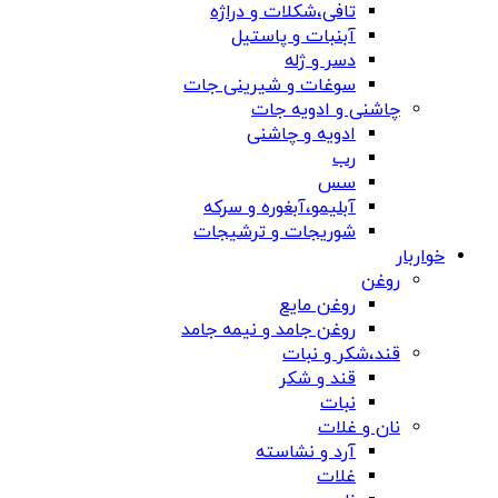
تافی،شکلات و دراژه
آبنبات و پاستیل
دسر و ژله
سوغات و شیرینی جات
چاشنی و ادویه جات
ادویه و چاشنی
رب
سس
آبلیمو،آبغوره و سرکه
شوریجات و ترشیجات
خواربار
روغن
روغن مایع
روغن جامد و نیمه جامد
قند،شکر و نبات
قند و شکر
نبات
نان و غلات
آرد و نشاسته
غلات