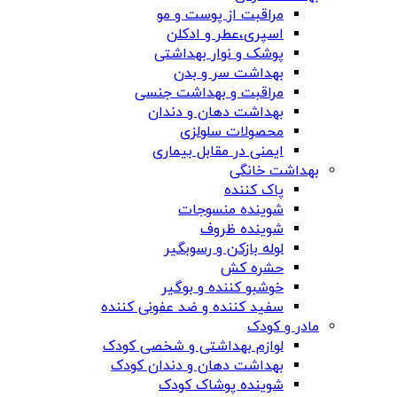
مراقبت از پوست و مو
اسپری،عطر و ادکلن
پوشک و نوار بهداشتی
بهداشت سر و بدن
مراقبت و بهداشت جنسی
بهداشت دهان و دندان
محصولات سلولزی
ایمنی در مقابل بیماری
بهداشت خانگی
پاک کننده
شوینده منسوجات
شوینده ظروف
لوله بازکن و رسوبگیر
حشره کش
خوشبو کننده و بوگیر
سفید کننده و ضد عفونی کننده
مادر و کودک
لوازم بهداشتی و شخصی کودک
بهداشت دهان و دندان کودک
شوینده پوشاک کودک