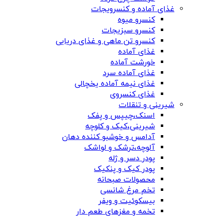
غذای آماده و کنسرویجات
کنسرو میوه
کنسرو سبزیجات
کنسرو تن ماهی و غذای دریایی
غذای آماده
خورشت آماده
غذای آماده سرد
غذای نیمه آماده یخچالی
غذای کنسروی
شیرینی و تنقلات
اسنک،چیپس و پفک
شیرینی،کیک و کلوچه
آدامس و خوشبو کننده دهان
آلوچه،ترشک و لواشک
پودر دسر و ژله
پودر کیک و پنکیک
محصولات صبحانه
تخم مرغ شانسی
بیسکوئیت و ویفر
تخمه و مغزهای طعم دار