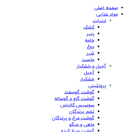
صفحه اصلی
مواد غذایی
لبنیات
کشک
پنیر
خامه
دوغ
شیر
ماست
آجیل و خشکبار
آجیل
خشکبار
پروتئینی
گوشت گوسفند
گوشت گاو و گوساله
سوسیس کالباس
تخم پرندگان
گوشت مرغ و پرندگان
ماهی و میگو
گوشت چرخ کرده