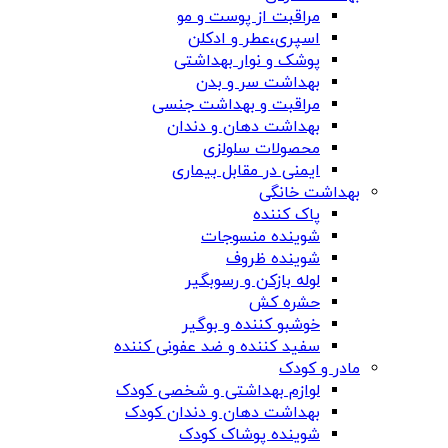
مراقبت از پوست و مو
اسپری،عطر و ادکلن
پوشک و نوار بهداشتی
بهداشت سر و بدن
مراقبت و بهداشت جنسی
بهداشت دهان و دندان
محصولات سلولزی
ایمنی در مقابل بیماری
بهداشت خانگی
پاک کننده
شوینده منسوجات
شوینده ظروف
لوله بازکن و رسوبگیر
حشره کش
خوشبو کننده و بوگیر
سفید کننده و ضد عفونی کننده
مادر و کودک
لوازم بهداشتی و شخصی کودک
بهداشت دهان و دندان کودک
شوینده پوشاک کودک