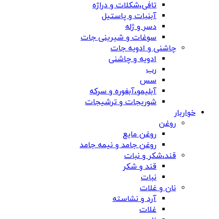
تافی،شکلات و دراژه
آبنبات و پاستیل
دسر و ژله
سوغات و شیرینی جات
چاشنی و ادویه جات
ادویه و چاشنی
رب
سس
آبلیمو،آبغوره و سرکه
شوریجات و ترشیجات
خواربار
روغن
روغن مایع
روغن جامد و نیمه جامد
قند،شکر و نبات
قند و شکر
نبات
نان و غلات
آرد و نشاسته
غلات