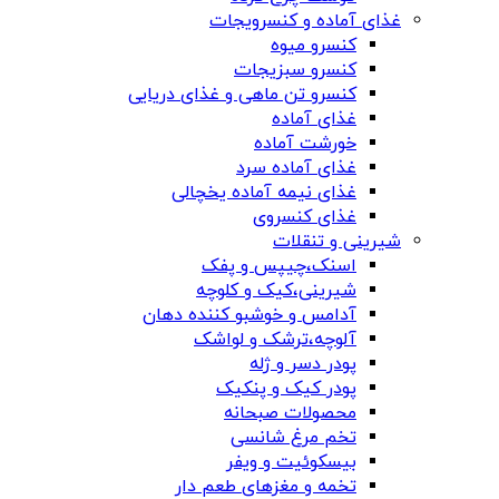
غذای آماده و کنسرویجات
کنسرو میوه
کنسرو سبزیجات
کنسرو تن ماهی و غذای دریایی
غذای آماده
خورشت آماده
غذای آماده سرد
غذای نیمه آماده یخچالی
غذای کنسروی
شیرینی و تنقلات
اسنک،چیپس و پفک
شیرینی،کیک و کلوچه
آدامس و خوشبو کننده دهان
آلوچه،ترشک و لواشک
پودر دسر و ژله
پودر کیک و پنکیک
محصولات صبحانه
تخم مرغ شانسی
بیسکوئیت و ویفر
تخمه و مغزهای طعم دار