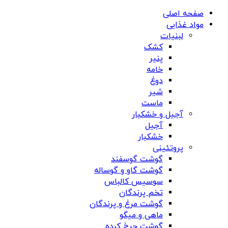
صفحه اصلی
مواد غذایی
لبنیات
کشک
پنیر
خامه
دوغ
شیر
ماست
آجیل و خشکبار
آجیل
خشکبار
پروتئینی
گوشت گوسفند
گوشت گاو و گوساله
سوسیس کالباس
تخم پرندگان
گوشت مرغ و پرندگان
ماهی و میگو
گوشت چرخ کرده