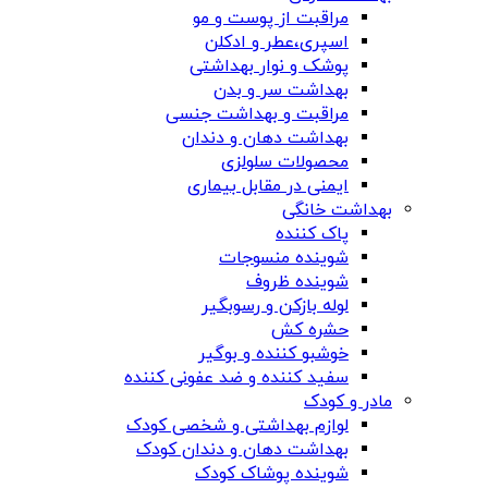
مراقبت از پوست و مو
اسپری،عطر و ادکلن
پوشک و نوار بهداشتی
بهداشت سر و بدن
مراقبت و بهداشت جنسی
بهداشت دهان و دندان
محصولات سلولزی
ایمنی در مقابل بیماری
بهداشت خانگی
پاک کننده
شوینده منسوجات
شوینده ظروف
لوله بازکن و رسوبگیر
حشره کش
خوشبو کننده و بوگیر
سفید کننده و ضد عفونی کننده
مادر و کودک
لوازم بهداشتی و شخصی کودک
بهداشت دهان و دندان کودک
شوینده پوشاک کودک