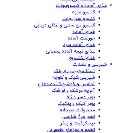
غذای آماده و کنسرویجات
کنسرو میوه
کنسرو سبزیجات
کنسرو تن ماهی و غذای دریایی
غذای آماده
خورشت آماده
غذای آماده سرد
غذای نیمه آماده یخچالی
غذای کنسروی
شیرینی و تنقلات
اسنک،چیپس و پفک
شیرینی،کیک و کلوچه
آدامس و خوشبو کننده دهان
آلوچه،ترشک و لواشک
پودر دسر و ژله
پودر کیک و پنکیک
محصولات صبحانه
تخم مرغ شانسی
بیسکوئیت و ویفر
تخمه و مغزهای طعم دار