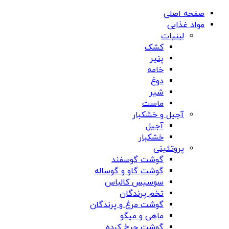
صفحه اصلی
مواد غذایی
لبنیات
کشک
پنیر
خامه
دوغ
شیر
ماست
آجیل و خشکبار
آجیل
خشکبار
پروتئینی
گوشت گوسفند
گوشت گاو و گوساله
سوسیس کالباس
تخم پرندگان
گوشت مرغ و پرندگان
ماهی و میگو
گوشت چرخ کرده