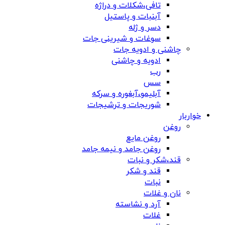
تافی،شکلات و دراژه
آبنبات و پاستیل
دسر و ژله
سوغات و شیرینی جات
چاشنی و ادویه جات
ادویه و چاشنی
رب
سس
آبلیمو،آبغوره و سرکه
شوریجات و ترشیجات
خواربار
روغن
روغن مایع
روغن جامد و نیمه جامد
قند،شکر و نبات
قند و شکر
نبات
نان و غلات
آرد و نشاسته
غلات