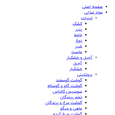
صفحه اصلی
مواد غذایی
لبنیات
کشک
پنیر
خامه
دوغ
شیر
ماست
آجیل و خشکبار
آجیل
خشکبار
پروتئینی
گوشت گوسفند
گوشت گاو و گوساله
سوسیس کالباس
تخم پرندگان
گوشت مرغ و پرندگان
ماهی و میگو
گوشت چرخ کرده