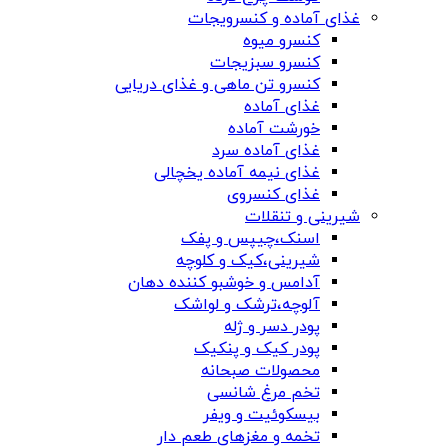
غذای آماده و کنسرویجات
کنسرو میوه
کنسرو سبزیجات
کنسرو تن ماهی و غذای دریایی
غذای آماده
خورشت آماده
غذای آماده سرد
غذای نیمه آماده یخچالی
غذای کنسروی
شیرینی و تنقلات
اسنک،چیپس و پفک
شیرینی،کیک و کلوچه
آدامس و خوشبو کننده دهان
آلوچه،ترشک و لواشک
پودر دسر و ژله
پودر کیک و پنکیک
محصولات صبحانه
تخم مرغ شانسی
بیسکوئیت و ویفر
تخمه و مغزهای طعم دار