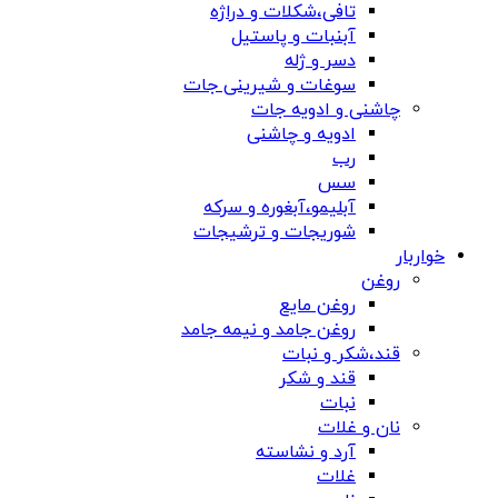
تافی،شکلات و دراژه
آبنبات و پاستیل
دسر و ژله
سوغات و شیرینی جات
چاشنی و ادویه جات
ادویه و چاشنی
رب
سس
آبلیمو،آبغوره و سرکه
شوریجات و ترشیجات
خواربار
روغن
روغن مایع
روغن جامد و نیمه جامد
قند،شکر و نبات
قند و شکر
نبات
نان و غلات
آرد و نشاسته
غلات