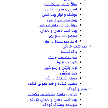
مراقبت از پوست و مو
اسپری،عطر و ادکلن
پوشک و نوار بهداشتی
بهداشت سر و بدن
مراقبت و بهداشت جنسی
بهداشت دهان و دندان
محصولات سلولزی
ایمنی در مقابل بیماری
بهداشت خانگی
پاک کننده
شوینده منسوجات
شوینده ظروف
لوله بازکن و رسوبگیر
حشره کش
خوشبو کننده و بوگیر
سفید کننده و ضد عفونی کننده
مادر و کودک
لوازم بهداشتی و شخصی کودک
بهداشت دهان و دندان کودک
شوینده پوشاک کودک