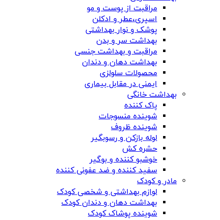
مراقبت از پوست و مو
اسپری،عطر و ادکلن
پوشک و نوار بهداشتی
بهداشت سر و بدن
مراقبت و بهداشت جنسی
بهداشت دهان و دندان
محصولات سلولزی
ایمنی در مقابل بیماری
بهداشت خانگی
پاک کننده
شوینده منسوجات
شوینده ظروف
لوله بازکن و رسوبگیر
حشره کش
خوشبو کننده و بوگیر
سفید کننده و ضد عفونی کننده
مادر و کودک
لوازم بهداشتی و شخصی کودک
بهداشت دهان و دندان کودک
شوینده پوشاک کودک