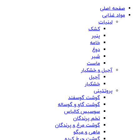
صفحه اصلی
مواد غذایی
لبنیات
کشک
پنیر
خامه
دوغ
شیر
ماست
آجیل و خشکبار
آجیل
خشکبار
پروتئینی
گوشت گوسفند
گوشت گاو و گوساله
سوسیس کالباس
تخم پرندگان
گوشت مرغ و پرندگان
ماهی و میگو
گوشت چرخ کرده