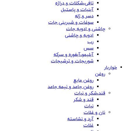
تافی،شکلات و دراژه
آبنبات و پاستیل
دسر و ژله
سوغات و شیرینی جات
چاشنی و ادویه جات
ادویه و چاشنی
رب
سس
آبلیمو،آبغوره و سرکه
شوریجات و ترشیجات
خواربار
روغن
روغن مایع
روغن جامد و نیمه جامد
قند،شکر و نبات
قند و شکر
نبات
نان و غلات
آرد و نشاسته
غلات