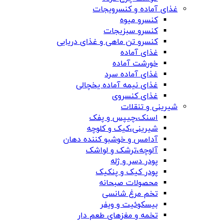
غذای آماده و کنسرویجات
کنسرو میوه
کنسرو سبزیجات
کنسرو تن ماهی و غذای دریایی
غذای آماده
خورشت آماده
غذای آماده سرد
غذای نیمه آماده یخچالی
غذای کنسروی
شیرینی و تنقلات
اسنک،چیپس و پفک
شیرینی،کیک و کلوچه
آدامس و خوشبو کننده دهان
آلوچه،ترشک و لواشک
پودر دسر و ژله
پودر کیک و پنکیک
محصولات صبحانه
تخم مرغ شانسی
بیسکوئیت و ویفر
تخمه و مغزهای طعم دار