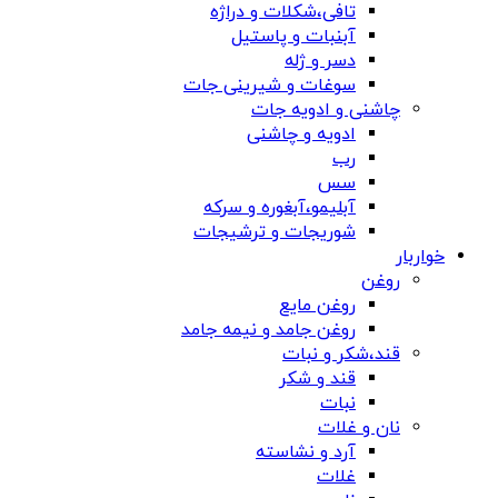
تافی،شکلات و دراژه
آبنبات و پاستیل
دسر و ژله
سوغات و شیرینی جات
چاشنی و ادویه جات
ادویه و چاشنی
رب
سس
آبلیمو،آبغوره و سرکه
شوریجات و ترشیجات
خواربار
روغن
روغن مایع
روغن جامد و نیمه جامد
قند،شکر و نبات
قند و شکر
نبات
نان و غلات
آرد و نشاسته
غلات