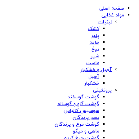
صفحه اصلی
مواد غذایی
لبنیات
کشک
پنیر
خامه
دوغ
شیر
ماست
آجیل و خشکبار
آجیل
خشکبار
پروتئینی
گوشت گوسفند
گوشت گاو و گوساله
سوسیس کالباس
تخم پرندگان
گوشت مرغ و پرندگان
ماهی و میگو
گوشت چرخ کرده