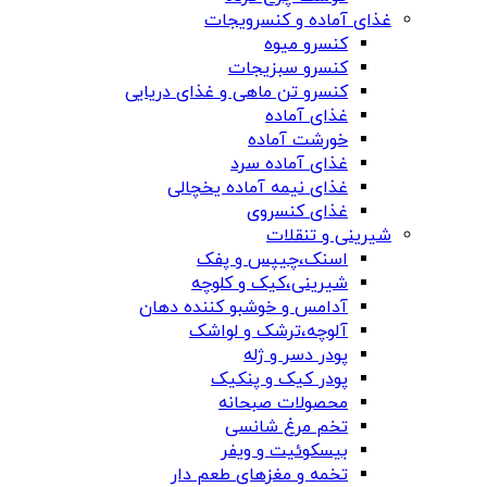
غذای آماده و کنسرویجات
کنسرو میوه
کنسرو سبزیجات
کنسرو تن ماهی و غذای دریایی
غذای آماده
خورشت آماده
غذای آماده سرد
غذای نیمه آماده یخچالی
غذای کنسروی
شیرینی و تنقلات
اسنک،چیپس و پفک
شیرینی،کیک و کلوچه
آدامس و خوشبو کننده دهان
آلوچه،ترشک و لواشک
پودر دسر و ژله
پودر کیک و پنکیک
محصولات صبحانه
تخم مرغ شانسی
بیسکوئیت و ویفر
تخمه و مغزهای طعم دار