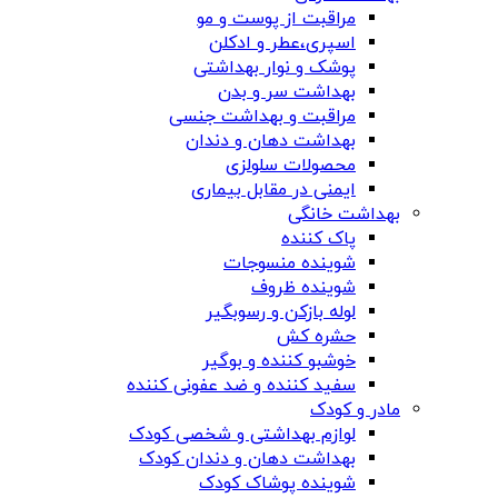
مراقبت از پوست و مو
اسپری،عطر و ادکلن
پوشک و نوار بهداشتی
بهداشت سر و بدن
مراقبت و بهداشت جنسی
بهداشت دهان و دندان
محصولات سلولزی
ایمنی در مقابل بیماری
بهداشت خانگی
پاک کننده
شوینده منسوجات
شوینده ظروف
لوله بازکن و رسوبگیر
حشره کش
خوشبو کننده و بوگیر
سفید کننده و ضد عفونی کننده
مادر و کودک
لوازم بهداشتی و شخصی کودک
بهداشت دهان و دندان کودک
شوینده پوشاک کودک