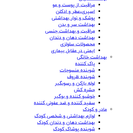
مراقبت از پوست و مو
اسپری،عطر و ادکلن
پوشک و نوار بهداشتی
بهداشت سر و بدن
مراقبت و بهداشت جنسی
بهداشت دهان و دندان
محصولات سلولزی
ایمنی در مقابل بیماری
بهداشت خانگی
پاک کننده
شوینده منسوجات
شوینده ظروف
لوله بازکن و رسوبگیر
حشره کش
خوشبو کننده و بوگیر
سفید کننده و ضد عفونی کننده
مادر و کودک
لوازم بهداشتی و شخصی کودک
بهداشت دهان و دندان کودک
شوینده پوشاک کودک