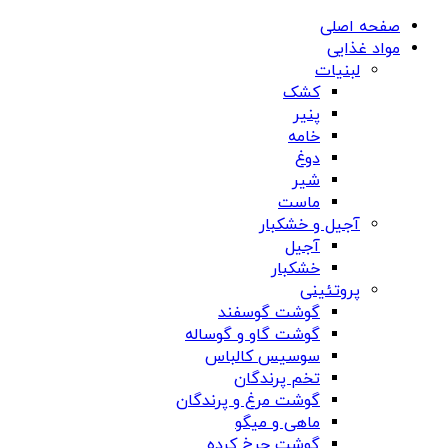
صفحه اصلی
مواد غذایی
لبنیات
کشک
پنیر
خامه
دوغ
شیر
ماست
آجیل و خشکبار
آجیل
خشکبار
پروتئینی
گوشت گوسفند
گوشت گاو و گوساله
سوسیس کالباس
تخم پرندگان
گوشت مرغ و پرندگان
ماهی و میگو
گوشت چرخ کرده