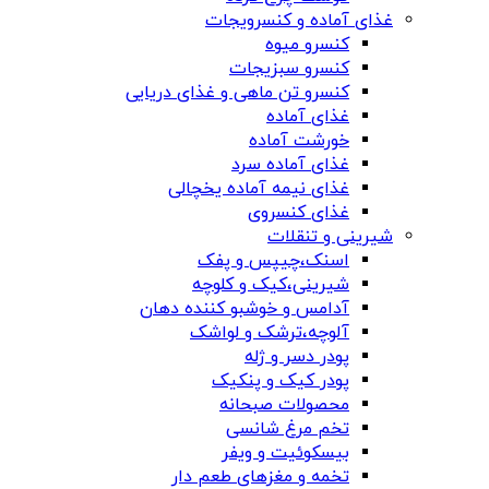
غذای آماده و کنسرویجات
کنسرو میوه
کنسرو سبزیجات
کنسرو تن ماهی و غذای دریایی
غذای آماده
خورشت آماده
غذای آماده سرد
غذای نیمه آماده یخچالی
غذای کنسروی
شیرینی و تنقلات
اسنک،چیپس و پفک
شیرینی،کیک و کلوچه
آدامس و خوشبو کننده دهان
آلوچه،ترشک و لواشک
پودر دسر و ژله
پودر کیک و پنکیک
محصولات صبحانه
تخم مرغ شانسی
بیسکوئیت و ویفر
تخمه و مغزهای طعم دار