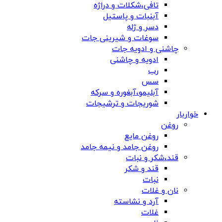
تافی،شکلات و دراژه
آبنبات و پاستیل
دسر و ژله
سوغات و شیرینی جات
چاشنی و ادویه جات
ادویه و چاشنی
رب
سس
آبلیمو،آبغوره و سرکه
شوریجات و ترشیجات
خواربار
روغن
روغن مایع
روغن جامد و نیمه جامد
قند،شکر و نبات
قند و شکر
نبات
نان و غلات
آرد و نشاسته
غلات