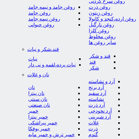
روغن سرخ کردنی
روغن ذرت
روغن جامد و نیمه جامد
روغن زیتون
روغن جامد
روغن ارده،کنجد و کانولا
روغن نیمه جامد
روغن نارگیل
روغن حیوانی
روغن کلزا
روغن مخلوط
سایر روغن ها
قند،شکر و نبات
قند و شکر
نبات
قند
نبات پرده،لقمه و نی دار
شکر
نان و غلات
آرد و نشاسته
آرد برنج
نان
آرد سفید
نان پیتزا
نشاسته
نان سنتی
آرد ذرت
نان صنعتی
آرد نخودچی
خمیر
آرد شیرینی
خمیر پیتزا
غلات
خمیر پیراشکی
ذرت
خمیر یوفکا
گندم
خمیر ترش و خمیر مایه