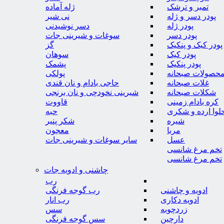
تمبر و ترشک
ژله آماده
پودر دسر و ژله
نی شیر
پودر ژله
دسر نوشیدنی
پودر دسر
سوغات و شیرینی جات
پودر کیک و پنکیک
گز
پودر کیک
سوهان
پودر پنکیک
پشمک
حصولات صبحانه
پولکی
غلات صبحانه
حاجی بادام و نان قندی
شکلات صبحانه
شیرینی نخودچی و نان برنجی
کره بادام زمینی
قاووت
لوا ارده و شکری
حبه
شیره
شکر پنیر
مربا
معجون
عسل
سایر سوغات و شیرینی جات
تخم مرغ شانسی
تخم مرغ شانسی
چاشنی و ادویه جات
رب
ادویه و چاشنی
رب گوجه فرنگی
ادویه دکاری
رب انار
زردچوبه
سس
دارچین
سس گوجه فرنگی