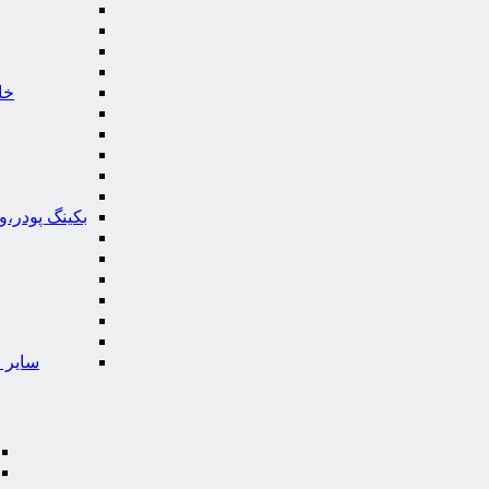
خا
بکینگ پودر،
سایر ا