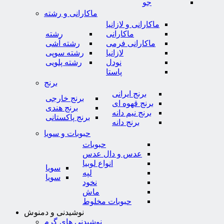
جو
ماکارانی و رشته
ماکارانی و لازانیا
ماکارانی
رشته
ماکارانی فرمی
رشته آشی
لازانیا
رشته سوپی
نودل
رشته پلویی
پاستا
برنج
برنج ایرانی
برنج خارجی
برنج قهوه ای
برنج هندی
برنج نیم دانه
برنج پاکستانی
برنج دانه
حبوبات و سویا
حبوبات
عدس و دال عدس
انواع لوبیا
سویا
لپه
سویا
نخود
ماش
حبوبات مخلوط
نوشیدنی و دمنوش
نوشیدنی های گرم