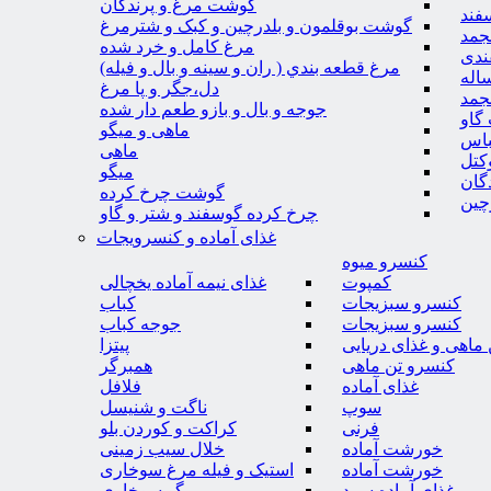
گوشت مرغ و پرندگان
فند
گوشت بوقلمون و بلدرچین و کبک و شترمرغ
جمد
مرغ کامل و خرد شده
ندی
مرغ قطعه بندي ( ران و سينه و بال و فيله)
اله
دل،جگر و پا مرغ
جمد
جوجه و بال و بازو طعم دار شده
گاو
ماهی و میگو
باس
ماهی
کتل
میگو
گان
گوشت چرخ کرده
چین
چرخ کرده گوسفند و شتر و گاو
غذای آماده و کنسرویجات
کنسرو میوه
کمپوت
غذای نیمه آماده یخچالی
کنسرو سبزیجات
کباب
کنسرو سبزیجات
جوجه کباب
ماهی و غذای دریایی
پیتزا
کنسرو تن ماهی
همبرگر
غذای آماده
فلافل
سوپ
ناگت و شنیسل
فرنی
کراکت و کوردن بلو
خورشت آماده
خلال سیب زمینی
خورشت آماده
استیک و فیله مرغ سوخاری
غذای آماده سرد
میگو سوخاری