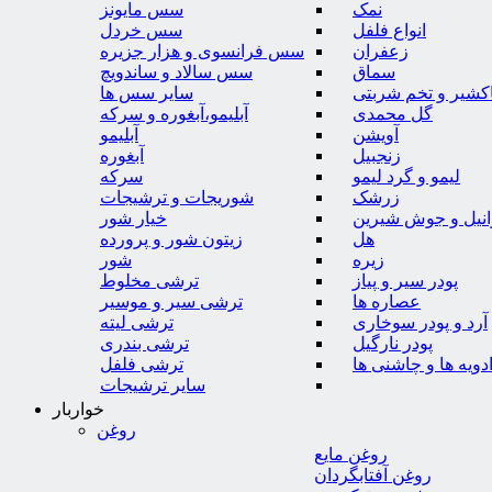
نمک
سس مایونز
انواع فلفل
سس خردل
زعفران
سس فرانسوی و هزار جزیره
سماق
سس سالاد و ساندویچ
کشیر و تخم شربتی
سایر سس ها
گل محمدی
آبلیمو،آبغوره و سرکه
آویشن
آبلیمو
زنجبیل
آبغوره
لیمو و گرد لیمو
سرکه
زرشک
شوریجات و ترشیجات
وانیل و جوش شیرین
خیار شور
هل
زیتون شور و پرورده
زیره
شور
پودر سیر و پیاز
ترشی مخلوط
عصاره ها
ترشی سیر و موسیر
آرد و پودر سوخاری
ترشی لیته
پودر نارگیل
ترشی بندری
دویه ها و چاشنی ها
ترشی فلفل
سایر ترشیجات
خواربار
روغن
روغن مایع
روغن آفتابگردان