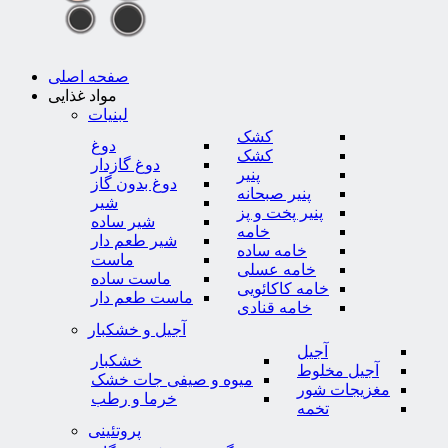
صفحه اصلی
مواد غذایی
لبنیات
کشک
دوغ
کشک
دوغ گازدار
پنیر
دوغ بدون گاز
پنیر صبحانه
شیر
پنیر پخت و پز
شیر ساده
خامه
شیر طعم دار
خامه ساده
ماست
خامه عسلی
ماست ساده
خامه کاکائویی
ماست طعم دار
خامه قنادی
آجیل و خشکبار
آجیل
خشکبار
آجیل مخلوط
میوه و صیفی جات خشک
مغزیجات شور
خرما و رطب
تخمه
پروتئینی