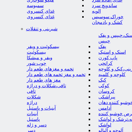
ساندویچ سرد
سمبوسه
الویه
غذای کنسروی
خوراک سوسیس
غذای کنسروی
کشک و بادمجان
شیرینی و تنقلات
نک،چیپس و پفک
چیپس
پفک
بیسکوئیت و ویفر
اسنک و استیک
بیسکوئیت
پاپ کورن
ویفر و میشکا
کرانچی
چوب شور
نی،کیک و کلوچه
تخمه و مغزهای طعم دار
کلوچه و کلمپه
تخمه و مغز تخمه های طعم دار
کیک
مغز های طعم دار
کوکی
تافی،شکلات و دراژه
کروسان
تافی
پیراشکی
شکلات
وشبو کننده دهان
دراژه
آدامس
آبنبات و پاستیل
رص خوشبو کننده
آبنبات
ه،ترشک و لواشک
پاستیل
لواشک
دسر و ژله
آلوچه و آلبالو
دسر