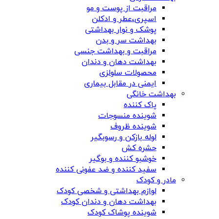
مراقبت از پوست و مو
اسپری،عطر و ادکلن
پوشک و نوار بهداشتی
بهداشت سر و بدن
مراقبت و بهداشت جنسی
بهداشت دهان و دندان
محصولات سلولزی
ایمنی در مقابل بیماری
بهداشت خانگی
پاک کننده
شوینده منسوجات
شوینده ظروف
لوله بازکن و رسوبگیر
حشره کش
خوشبو کننده و بوگیر
سفید کننده و ضد عفونی کننده
مادر و کودک
لوازم بهداشتی و شخصی کودک
بهداشت دهان و دندان کودک
شوینده پوشاک کودک