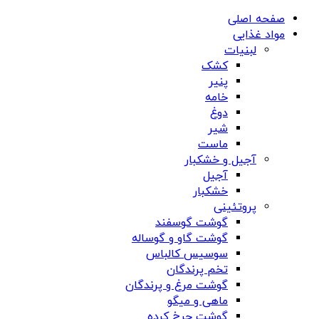
صفحه اصلی
مواد غذایی
لبنیات
کشک
پنیر
خامه
دوغ
شیر
ماست
آجیل و خشکبار
آجیل
خشکبار
پروتئینی
گوشت گوسفند
گوشت گاو و گوساله
سوسیس کالباس
تخم پرندگان
گوشت مرغ و پرندگان
ماهی و میگو
گوشت چرخ کرده