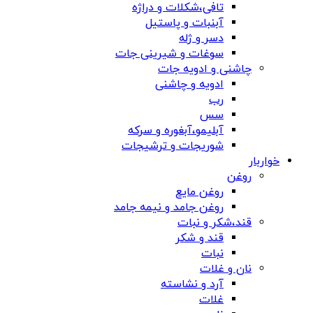
تافی،شکلات و دراژه
آبنبات و پاستیل
دسر و ژله
سوغات و شیرینی جات
چاشنی و ادویه جات
ادویه و چاشنی
رب
سس
آبلیمو،آبغوره و سرکه
شوریجات و ترشیجات
خواربار
روغن
روغن مایع
روغن جامد و نیمه جامد
قند،شکر و نبات
قند و شکر
نبات
نان و غلات
آرد و نشاسته
غلات