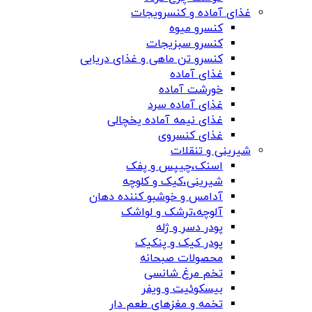
غذای آماده و کنسرویجات
کنسرو میوه
کنسرو سبزیجات
کنسرو تن ماهی و غذای دریایی
غذای آماده
خورشت آماده
غذای آماده سرد
غذای نیمه آماده یخچالی
غذای کنسروی
شیرینی و تنقلات
اسنک،چیپس و پفک
شیرینی،کیک و کلوچه
آدامس و خوشبو کننده دهان
آلوچه،ترشک و لواشک
پودر دسر و ژله
پودر کیک و پنکیک
محصولات صبحانه
تخم مرغ شانسی
بیسکوئیت و ویفر
تخمه و مغزهای طعم دار