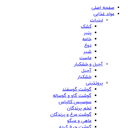
صفحه اصلی
مواد غذایی
لبنیات
کشک
پنیر
خامه
دوغ
شیر
ماست
آجیل و خشکبار
آجیل
خشکبار
پروتئینی
گوشت گوسفند
گوشت گاو و گوساله
سوسیس کالباس
تخم پرندگان
گوشت مرغ و پرندگان
ماهی و میگو
گوشت چرخ کرده