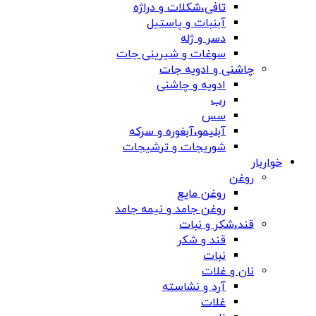
تافی،شکلات و دراژه
آبنبات و پاستیل
دسر و ژله
سوغات و شیرینی جات
چاشنی و ادویه جات
ادویه و چاشنی
رب
سس
آبلیمو،آبغوره و سرکه
شوریجات و ترشیجات
خواربار
روغن
روغن مایع
روغن جامد و نیمه جامد
قند،شکر و نبات
قند و شکر
نبات
نان و غلات
آرد و نشاسته
غلات