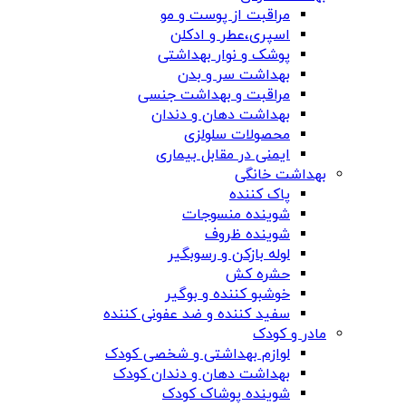
مراقبت از پوست و مو
اسپری،عطر و ادکلن
پوشک و نوار بهداشتی
بهداشت سر و بدن
مراقبت و بهداشت جنسی
بهداشت دهان و دندان
محصولات سلولزی
ایمنی در مقابل بیماری
بهداشت خانگی
پاک کننده
شوینده منسوجات
شوینده ظروف
لوله بازکن و رسوبگیر
حشره کش
خوشبو کننده و بوگیر
سفید کننده و ضد عفونی کننده
مادر و کودک
لوازم بهداشتی و شخصی کودک
بهداشت دهان و دندان کودک
شوینده پوشاک کودک