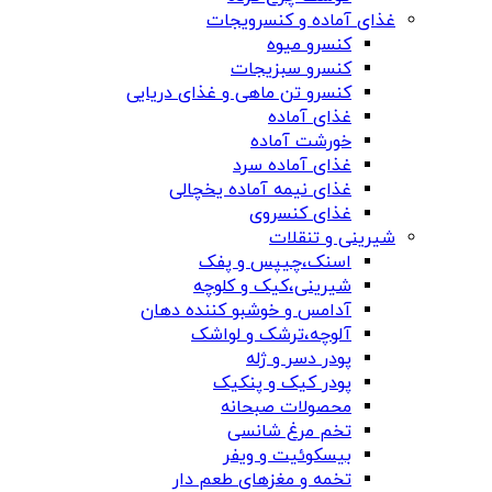
غذای آماده و کنسرویجات
کنسرو میوه
کنسرو سبزیجات
کنسرو تن ماهی و غذای دریایی
غذای آماده
خورشت آماده
غذای آماده سرد
غذای نیمه آماده یخچالی
غذای کنسروی
شیرینی و تنقلات
اسنک،چیپس و پفک
شیرینی،کیک و کلوچه
آدامس و خوشبو کننده دهان
آلوچه،ترشک و لواشک
پودر دسر و ژله
پودر کیک و پنکیک
محصولات صبحانه
تخم مرغ شانسی
بیسکوئیت و ویفر
تخمه و مغزهای طعم دار