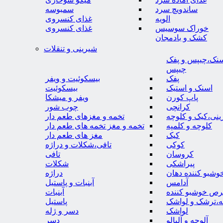
ساندویچ سرد
سمبوسه
الویه
غذای کنسروی
خوراک سوسیس
غذای کنسروی
کشک و بادمجان
شیرینی و تنقلات
نک،چیپس و پفک
چیپس
پفک
بیسکوئیت و ویفر
اسنک و استیک
بیسکوئیت
پاپ کورن
ویفر و میشکا
کرانچی
چوب شور
نی،کیک و کلوچه
تخمه و مغزهای طعم دار
کلوچه و کلمپه
تخمه و مغز تخمه های طعم دار
کیک
مغز های طعم دار
کوکی
تافی،شکلات و دراژه
کروسان
تافی
پیراشکی
شکلات
وشبو کننده دهان
دراژه
آدامس
آبنبات و پاستیل
رص خوشبو کننده
آبنبات
ه،ترشک و لواشک
پاستیل
لواشک
دسر و ژله
آلوچه و آلبالو
دسر