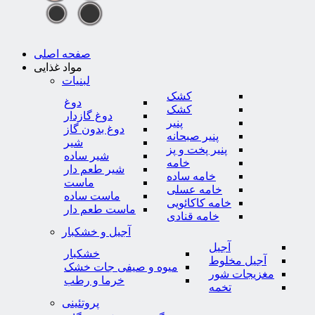
صفحه اصلی
مواد غذایی
لبنیات
کشک
دوغ
کشک
دوغ گازدار
پنیر
دوغ بدون گاز
پنیر صبحانه
شیر
پنیر پخت و پز
شیر ساده
خامه
شیر طعم دار
خامه ساده
ماست
خامه عسلی
ماست ساده
خامه کاکائویی
ماست طعم دار
خامه قنادی
آجیل و خشکبار
آجیل
خشکبار
آجیل مخلوط
میوه و صیفی جات خشک
مغزیجات شور
خرما و رطب
تخمه
پروتئینی