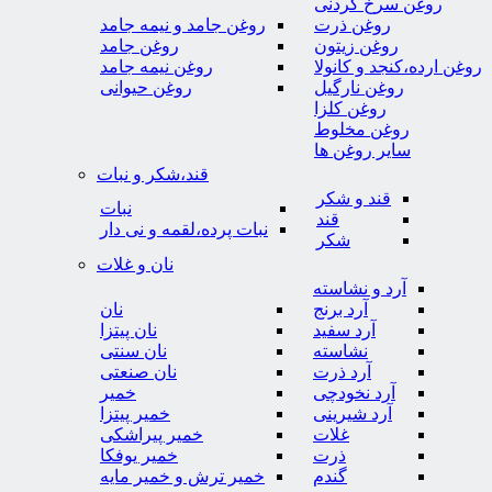
روغن سرخ کردنی
روغن ذرت
روغن جامد و نیمه جامد
روغن زیتون
روغن جامد
روغن ارده،کنجد و کانولا
روغن نیمه جامد
روغن نارگیل
روغن حیوانی
روغن کلزا
روغن مخلوط
سایر روغن ها
قند،شکر و نبات
قند و شکر
نبات
قند
نبات پرده،لقمه و نی دار
شکر
نان و غلات
آرد و نشاسته
آرد برنج
نان
آرد سفید
نان پیتزا
نشاسته
نان سنتی
آرد ذرت
نان صنعتی
آرد نخودچی
خمیر
آرد شیرینی
خمیر پیتزا
غلات
خمیر پیراشکی
ذرت
خمیر یوفکا
گندم
خمیر ترش و خمیر مایه