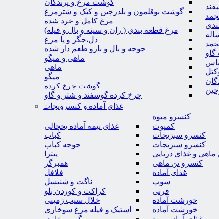
گوشت مرغ و پرندگان
فند
گوشت بوقلمون و بلدرچین و کبک و شترمرغ
جمد
مرغ کامل و خرد شده
ندی
مرغ قطعه بندي ( ران و سينه و بال و فيله)
اله
دل،جگر و پا مرغ
جمد
جوجه و بال و بازو طعم دار شده
گاو
ماهی و میگو
باس
ماهی
کتل
میگو
گان
گوشت چرخ کرده
چین
چرخ کرده گوسفند و شتر و گاو
غذای آماده و کنسرویجات
کنسرو میوه
کمپوت
غذای نیمه آماده یخچالی
کنسرو سبزیجات
کباب
کنسرو سبزیجات
جوجه کباب
ماهی و غذای دریایی
پیتزا
کنسرو تن ماهی
همبرگر
غذای آماده
فلافل
سوپ
ناگت و شنیسل
فرنی
کراکت و کوردن بلو
خورشت آماده
خلال سیب زمینی
خورشت آماده
استیک و فیله مرغ سوخاری
غذای آماده سرد
میگو سوخاری