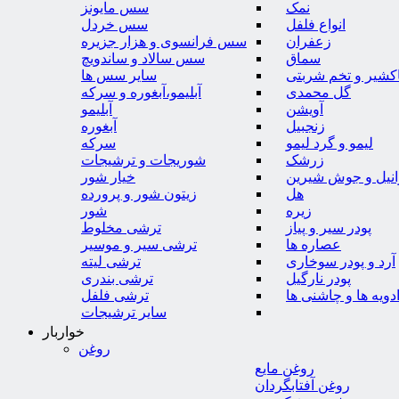
نمک
سس مایونز
انواع فلفل
سس خردل
زعفران
سس فرانسوی و هزار جزیره
سماق
سس سالاد و ساندویچ
کشیر و تخم شربتی
سایر سس ها
گل محمدی
آبلیمو،آبغوره و سرکه
آویشن
آبلیمو
زنجبیل
آبغوره
لیمو و گرد لیمو
سرکه
زرشک
شوریجات و ترشیجات
وانیل و جوش شیرین
خیار شور
هل
زیتون شور و پرورده
زیره
شور
پودر سیر و پیاز
ترشی مخلوط
عصاره ها
ترشی سیر و موسیر
آرد و پودر سوخاری
ترشی لیته
پودر نارگیل
ترشی بندری
دویه ها و چاشنی ها
ترشی فلفل
سایر ترشیجات
خواربار
روغن
روغن مایع
روغن آفتابگردان