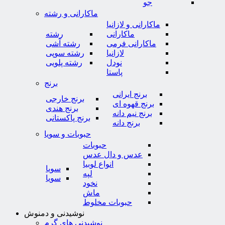
جو
ماکارانی و رشته
ماکارانی و لازانیا
ماکارانی
رشته
ماکارانی فرمی
رشته آشی
لازانیا
رشته سوپی
نودل
رشته پلویی
پاستا
برنج
برنج ایرانی
برنج خارجی
برنج قهوه ای
برنج هندی
برنج نیم دانه
برنج پاکستانی
برنج دانه
حبوبات و سویا
حبوبات
عدس و دال عدس
انواع لوبیا
سویا
لپه
سویا
نخود
ماش
حبوبات مخلوط
نوشیدنی و دمنوش
نوشیدنی های گرم