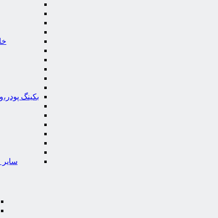
خا
بکینگ پودر،
سایر ا