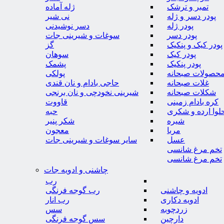
تمبر و ترشک
ژله آماده
پودر دسر و ژله
نی شیر
پودر ژله
دسر نوشیدنی
پودر دسر
سوغات و شیرینی جات
پودر کیک و پنکیک
گز
پودر کیک
سوهان
پودر پنکیک
پشمک
حصولات صبحانه
پولکی
غلات صبحانه
حاجی بادام و نان قندی
شکلات صبحانه
شیرینی نخودچی و نان برنجی
کره بادام زمینی
قاووت
لوا ارده و شکری
حبه
شیره
شکر پنیر
مربا
معجون
عسل
سایر سوغات و شیرینی جات
تخم مرغ شانسی
تخم مرغ شانسی
چاشنی و ادویه جات
رب
ادویه و چاشنی
رب گوجه فرنگی
ادویه دکاری
رب انار
زردچوبه
سس
دارچین
سس گوجه فرنگی