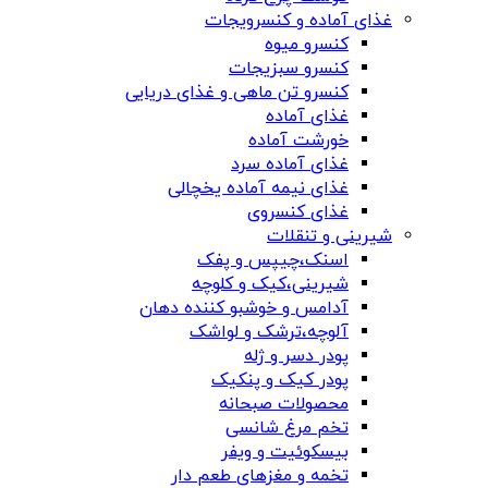
غذای آماده و کنسرویجات
کنسرو میوه
کنسرو سبزیجات
کنسرو تن ماهی و غذای دریایی
غذای آماده
خورشت آماده
غذای آماده سرد
غذای نیمه آماده یخچالی
غذای کنسروی
شیرینی و تنقلات
اسنک،چیپس و پفک
شیرینی،کیک و کلوچه
آدامس و خوشبو کننده دهان
آلوچه،ترشک و لواشک
پودر دسر و ژله
پودر کیک و پنکیک
محصولات صبحانه
تخم مرغ شانسی
بیسکوئیت و ویفر
تخمه و مغزهای طعم دار