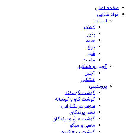
صفحه اصلی
مواد غذایی
لبنیات
کشک
پنیر
خامه
دوغ
شیر
ماست
آجیل و خشکبار
آجیل
خشکبار
پروتئینی
گوشت گوسفند
گوشت گاو و گوساله
سوسیس کالباس
تخم پرندگان
گوشت مرغ و پرندگان
ماهی و میگو
گوشت چرخ کرده