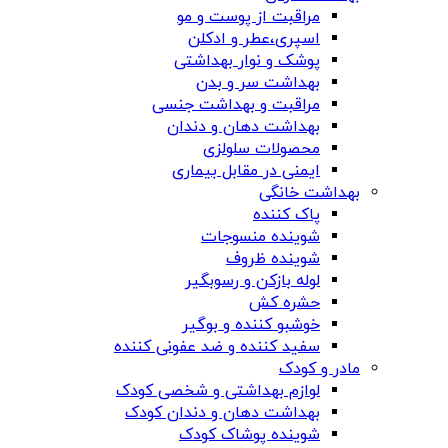
مراقبت از پوست و مو
اسپری،عطر و ادکلن
پوشک و نوار بهداشتی
بهداشت سر و بدن
مراقبت و بهداشت جنسی
بهداشت دهان و دندان
محصولات سلولزی
ایمنی در مقابل بیماری
بهداشت خانگی
پاک کننده
شوینده منسوجات
شوینده ظروف
لوله بازکن و رسوبگیر
حشره کش
خوشبو کننده و بوگیر
سفید کننده و ضد عفونی کننده
مادر و کودک
لوازم بهداشتی و شخصی کودک
بهداشت دهان و دندان کودک
شوینده پوشاک کودک