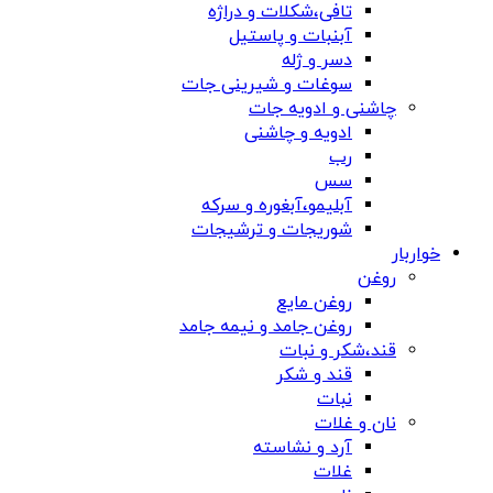
تافی،شکلات و دراژه
آبنبات و پاستیل
دسر و ژله
سوغات و شیرینی جات
چاشنی و ادویه جات
ادویه و چاشنی
رب
سس
آبلیمو،آبغوره و سرکه
شوریجات و ترشیجات
خواربار
روغن
روغن مایع
روغن جامد و نیمه جامد
قند،شکر و نبات
قند و شکر
نبات
نان و غلات
آرد و نشاسته
غلات