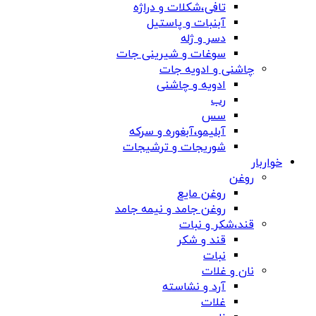
تافی،شکلات و دراژه
آبنبات و پاستیل
دسر و ژله
سوغات و شیرینی جات
چاشنی و ادویه جات
ادویه و چاشنی
رب
سس
آبلیمو،آبغوره و سرکه
شوریجات و ترشیجات
خواربار
روغن
روغن مایع
روغن جامد و نیمه جامد
قند،شکر و نبات
قند و شکر
نبات
نان و غلات
آرد و نشاسته
غلات