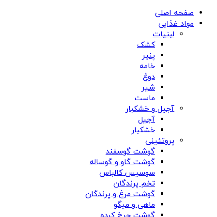
صفحه اصلی
مواد غذایی
لبنیات
کشک
پنیر
خامه
دوغ
شیر
ماست
آجیل و خشکبار
آجیل
خشکبار
پروتئینی
گوشت گوسفند
گوشت گاو و گوساله
سوسیس کالباس
تخم پرندگان
گوشت مرغ و پرندگان
ماهی و میگو
گوشت چرخ کرده