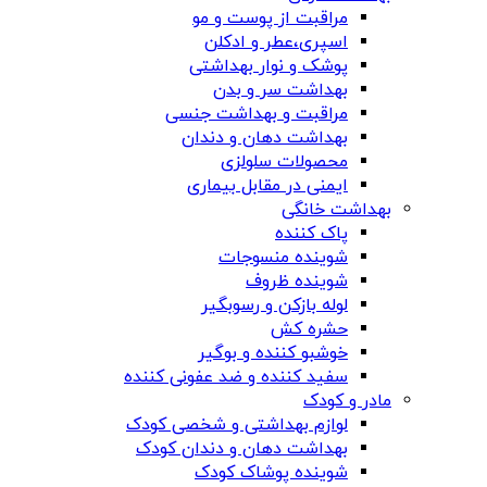
مراقبت از پوست و مو
اسپری،عطر و ادکلن
پوشک و نوار بهداشتی
بهداشت سر و بدن
مراقبت و بهداشت جنسی
بهداشت دهان و دندان
محصولات سلولزی
ایمنی در مقابل بیماری
بهداشت خانگی
پاک کننده
شوینده منسوجات
شوینده ظروف
لوله بازکن و رسوبگیر
حشره کش
خوشبو کننده و بوگیر
سفید کننده و ضد عفونی کننده
مادر و کودک
لوازم بهداشتی و شخصی کودک
بهداشت دهان و دندان کودک
شوینده پوشاک کودک