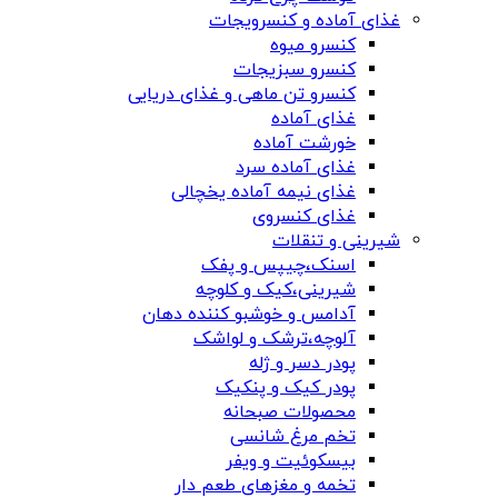
غذای آماده و کنسرویجات
کنسرو میوه
کنسرو سبزیجات
کنسرو تن ماهی و غذای دریایی
غذای آماده
خورشت آماده
غذای آماده سرد
غذای نیمه آماده یخچالی
غذای کنسروی
شیرینی و تنقلات
اسنک،چیپس و پفک
شیرینی،کیک و کلوچه
آدامس و خوشبو کننده دهان
آلوچه،ترشک و لواشک
پودر دسر و ژله
پودر کیک و پنکیک
محصولات صبحانه
تخم مرغ شانسی
بیسکوئیت و ویفر
تخمه و مغزهای طعم دار