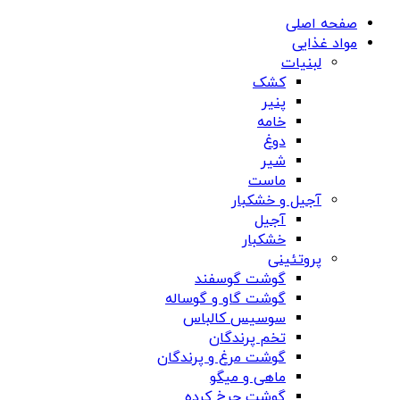
صفحه اصلی
مواد غذایی
لبنیات
کشک
پنیر
خامه
دوغ
شیر
ماست
آجیل و خشکبار
آجیل
خشکبار
پروتئینی
گوشت گوسفند
گوشت گاو و گوساله
سوسیس کالباس
تخم پرندگان
گوشت مرغ و پرندگان
ماهی و میگو
گوشت چرخ کرده