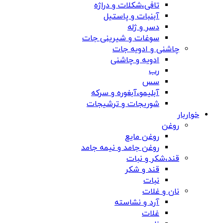
تافی،شکلات و دراژه
آبنبات و پاستیل
دسر و ژله
سوغات و شیرینی جات
چاشنی و ادویه جات
ادویه و چاشنی
رب
سس
آبلیمو،آبغوره و سرکه
شوریجات و ترشیجات
خواربار
روغن
روغن مایع
روغن جامد و نیمه جامد
قند،شکر و نبات
قند و شکر
نبات
نان و غلات
آرد و نشاسته
غلات