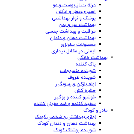
مراقبت از پوست و مو
اسپری،عطر و ادکلن
پوشک و نوار بهداشتی
بهداشت سر و بدن
مراقبت و بهداشت جنسی
بهداشت دهان و دندان
محصولات سلولزی
ایمنی در مقابل بیماری
بهداشت خانگی
پاک کننده
شوینده منسوجات
شوینده ظروف
لوله بازکن و رسوبگیر
حشره کش
خوشبو کننده و بوگیر
سفید کننده و ضد عفونی کننده
مادر و کودک
لوازم بهداشتی و شخصی کودک
بهداشت دهان و دندان کودک
شوینده پوشاک کودک