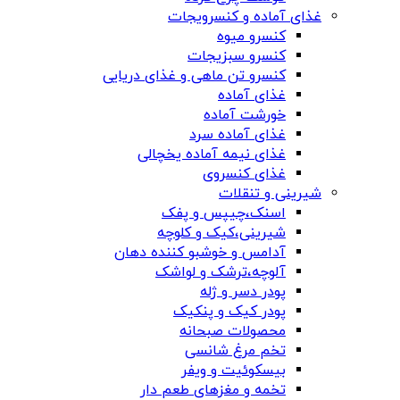
غذای آماده و کنسرویجات
کنسرو میوه
کنسرو سبزیجات
کنسرو تن ماهی و غذای دریایی
غذای آماده
خورشت آماده
غذای آماده سرد
غذای نیمه آماده یخچالی
غذای کنسروی
شیرینی و تنقلات
اسنک،چیپس و پفک
شیرینی،کیک و کلوچه
آدامس و خوشبو کننده دهان
آلوچه،ترشک و لواشک
پودر دسر و ژله
پودر کیک و پنکیک
محصولات صبحانه
تخم مرغ شانسی
بیسکوئیت و ویفر
تخمه و مغزهای طعم دار