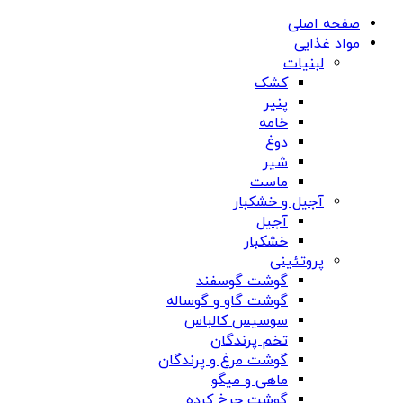
صفحه اصلی
مواد غذایی
لبنیات
کشک
پنیر
خامه
دوغ
شیر
ماست
آجیل و خشکبار
آجیل
خشکبار
پروتئینی
گوشت گوسفند
گوشت گاو و گوساله
سوسیس کالباس
تخم پرندگان
گوشت مرغ و پرندگان
ماهی و میگو
گوشت چرخ کرده