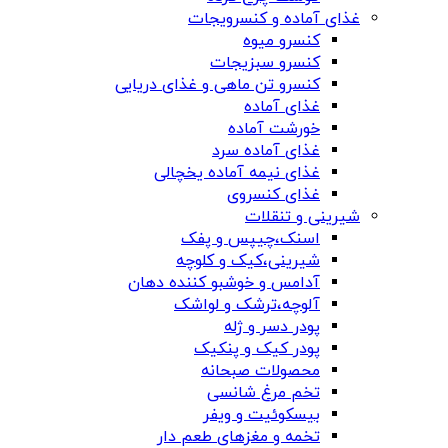
غذای آماده و کنسرویجات
کنسرو میوه
کنسرو سبزیجات
کنسرو تن ماهی و غذای دریایی
غذای آماده
خورشت آماده
غذای آماده سرد
غذای نیمه آماده یخچالی
غذای کنسروی
شیرینی و تنقلات
اسنک،چیپس و پفک
شیرینی،کیک و کلوچه
آدامس و خوشبو کننده دهان
آلوچه،ترشک و لواشک
پودر دسر و ژله
پودر کیک و پنکیک
محصولات صبحانه
تخم مرغ شانسی
بیسکوئیت و ویفر
تخمه و مغزهای طعم دار