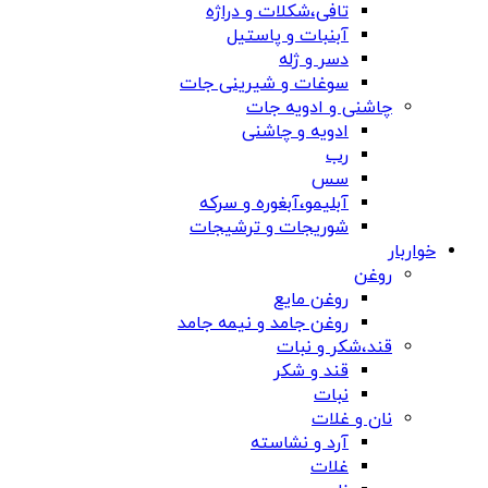
تافی،شکلات و دراژه
آبنبات و پاستیل
دسر و ژله
سوغات و شیرینی جات
چاشنی و ادویه جات
ادویه و چاشنی
رب
سس
آبلیمو،آبغوره و سرکه
شوریجات و ترشیجات
خواربار
روغن
روغن مایع
روغن جامد و نیمه جامد
قند،شکر و نبات
قند و شکر
نبات
نان و غلات
آرد و نشاسته
غلات