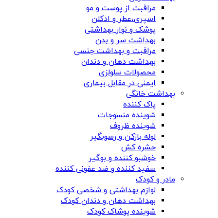
مراقبت از پوست و مو
اسپری،عطر و ادکلن
پوشک و نوار بهداشتی
بهداشت سر و بدن
مراقبت و بهداشت جنسی
بهداشت دهان و دندان
محصولات سلولزی
ایمنی در مقابل بیماری
بهداشت خانگی
پاک کننده
شوینده منسوجات
شوینده ظروف
لوله بازکن و رسوبگیر
حشره کش
خوشبو کننده و بوگیر
سفید کننده و ضد عفونی کننده
مادر و کودک
لوازم بهداشتی و شخصی کودک
بهداشت دهان و دندان کودک
شوینده پوشاک کودک