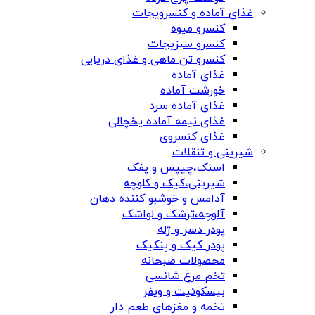
غذای آماده و کنسرویجات
کنسرو میوه
کنسرو سبزیجات
کنسرو تن ماهی و غذای دریایی
غذای آماده
خورشت آماده
غذای آماده سرد
غذای نیمه آماده یخچالی
غذای کنسروی
شیرینی و تنقلات
اسنک،چیپس و پفک
شیرینی،کیک و کلوچه
آدامس و خوشبو کننده دهان
آلوچه،ترشک و لواشک
پودر دسر و ژله
پودر کیک و پنکیک
محصولات صبحانه
تخم مرغ شانسی
بیسکوئیت و ویفر
تخمه و مغزهای طعم دار