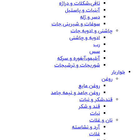
تافی،شکلات و دراژه
آبنبات و پاستیل
دسر و ژله
سوغات و شیرینی جات
چاشنی و ادویه جات
ادویه و چاشنی
رب
سس
آبلیمو،آبغوره و سرکه
شوریجات و ترشیجات
خواربار
روغن
روغن مایع
روغن جامد و نیمه جامد
قند،شکر و نبات
قند و شکر
نبات
نان و غلات
آرد و نشاسته
غلات