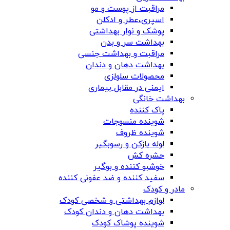
مراقبت از پوست و مو
اسپری،عطر و ادکلن
پوشک و نوار بهداشتی
بهداشت سر و بدن
مراقبت و بهداشت جنسی
بهداشت دهان و دندان
محصولات سلولزی
ایمنی در مقابل بیماری
بهداشت خانگی
پاک کننده
شوینده منسوجات
شوینده ظروف
لوله بازکن و رسوبگیر
حشره کش
خوشبو کننده و بوگیر
سفید کننده و ضد عفونی کننده
مادر و کودک
لوازم بهداشتی و شخصی کودک
بهداشت دهان و دندان کودک
شوینده پوشاک کودک