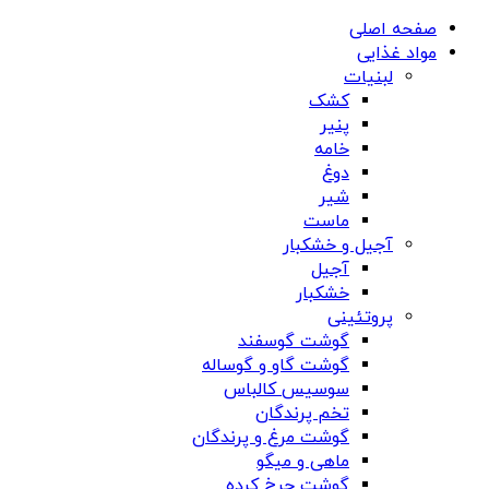
صفحه اصلی
مواد غذایی
لبنیات
کشک
پنیر
خامه
دوغ
شیر
ماست
آجیل و خشکبار
آجیل
خشکبار
پروتئینی
گوشت گوسفند
گوشت گاو و گوساله
سوسیس کالباس
تخم پرندگان
گوشت مرغ و پرندگان
ماهی و میگو
گوشت چرخ کرده