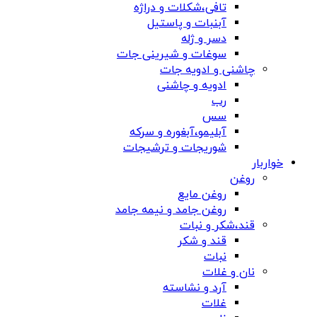
تافی،شکلات و دراژه
آبنبات و پاستیل
دسر و ژله
سوغات و شیرینی جات
چاشنی و ادویه جات
ادویه و چاشنی
رب
سس
آبلیمو،آبغوره و سرکه
شوریجات و ترشیجات
خواربار
روغن
روغن مایع
روغن جامد و نیمه جامد
قند،شکر و نبات
قند و شکر
نبات
نان و غلات
آرد و نشاسته
غلات