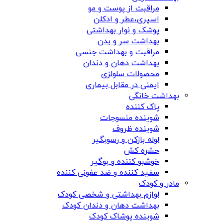
مراقبت از پوست و مو
اسپری،عطر و ادکلن
پوشک و نوار بهداشتی
بهداشت سر و بدن
مراقبت و بهداشت جنسی
بهداشت دهان و دندان
محصولات سلولزی
ایمنی در مقابل بیماری
بهداشت خانگی
پاک کننده
شوینده منسوجات
شوینده ظروف
لوله بازکن و رسوبگیر
حشره کش
خوشبو کننده و بوگیر
سفید کننده و ضد عفونی کننده
مادر و کودک
لوازم بهداشتی و شخصی کودک
بهداشت دهان و دندان کودک
شوینده پوشاک کودک