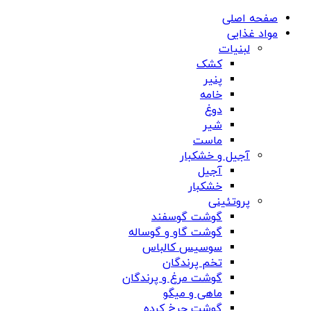
صفحه اصلی
مواد غذایی
لبنیات
کشک
پنیر
خامه
دوغ
شیر
ماست
آجیل و خشکبار
آجیل
خشکبار
پروتئینی
گوشت گوسفند
گوشت گاو و گوساله
سوسیس کالباس
تخم پرندگان
گوشت مرغ و پرندگان
ماهی و میگو
گوشت چرخ کرده