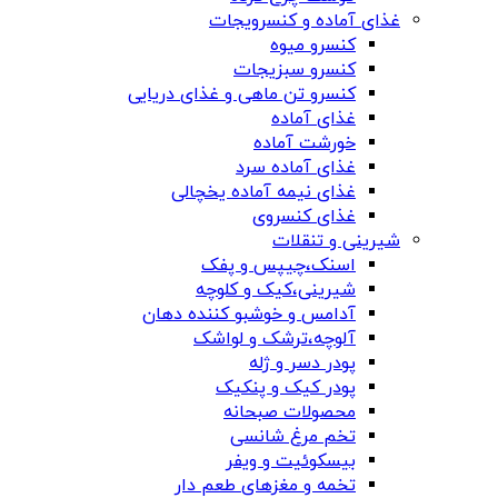
غذای آماده و کنسرویجات
کنسرو میوه
کنسرو سبزیجات
کنسرو تن ماهی و غذای دریایی
غذای آماده
خورشت آماده
غذای آماده سرد
غذای نیمه آماده یخچالی
غذای کنسروی
شیرینی و تنقلات
اسنک،چیپس و پفک
شیرینی،کیک و کلوچه
آدامس و خوشبو کننده دهان
آلوچه،ترشک و لواشک
پودر دسر و ژله
پودر کیک و پنکیک
محصولات صبحانه
تخم مرغ شانسی
بیسکوئیت و ویفر
تخمه و مغزهای طعم دار