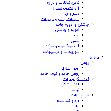
تافی،شکلات و دراژه
آبنبات و پاستیل
دسر و ژله
سوغات و شیرینی جات
چاشنی و ادویه جات
ادویه و چاشنی
رب
سس
آبلیمو،آبغوره و سرکه
شوریجات و ترشیجات
خواربار
روغن
روغن مایع
روغن جامد و نیمه جامد
قند،شکر و نبات
قند و شکر
نبات
نان و غلات
آرد و نشاسته
غلات