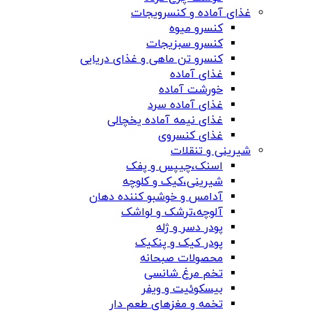
غذای آماده و کنسرویجات
کنسرو میوه
کنسرو سبزیجات
کنسرو تن ماهی و غذای دریایی
غذای آماده
خورشت آماده
غذای آماده سرد
غذای نیمه آماده یخچالی
غذای کنسروی
شیرینی و تنقلات
اسنک،چیپس و پفک
شیرینی،کیک و کلوچه
آدامس و خوشبو کننده دهان
آلوچه،ترشک و لواشک
پودر دسر و ژله
پودر کیک و پنکیک
محصولات صبحانه
تخم مرغ شانسی
بیسکوئیت و ویفر
تخمه و مغزهای طعم دار