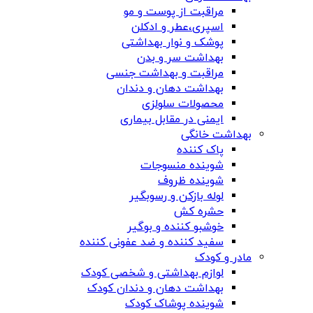
مراقبت از پوست و مو
اسپری،عطر و ادکلن
پوشک و نوار بهداشتی
بهداشت سر و بدن
مراقبت و بهداشت جنسی
بهداشت دهان و دندان
محصولات سلولزی
ایمنی در مقابل بیماری
بهداشت خانگی
پاک کننده
شوینده منسوجات
شوینده ظروف
لوله بازکن و رسوبگیر
حشره کش
خوشبو کننده و بوگیر
سفید کننده و ضد عفونی کننده
مادر و کودک
لوازم بهداشتی و شخصی کودک
بهداشت دهان و دندان کودک
شوینده پوشاک کودک