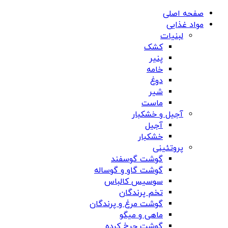
صفحه اصلی
مواد غذایی
لبنیات
کشک
پنیر
خامه
دوغ
شیر
ماست
آجیل و خشکبار
آجیل
خشکبار
پروتئینی
گوشت گوسفند
گوشت گاو و گوساله
سوسیس کالباس
تخم پرندگان
گوشت مرغ و پرندگان
ماهی و میگو
گوشت چرخ کرده