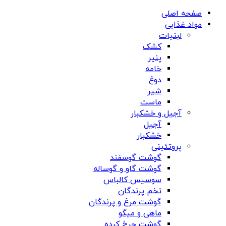
صفحه اصلی
مواد غذایی
لبنیات
کشک
پنیر
خامه
دوغ
شیر
ماست
آجیل و خشکبار
آجیل
خشکبار
پروتئینی
گوشت گوسفند
گوشت گاو و گوساله
سوسیس کالباس
تخم پرندگان
گوشت مرغ و پرندگان
ماهی و میگو
گوشت چرخ کرده