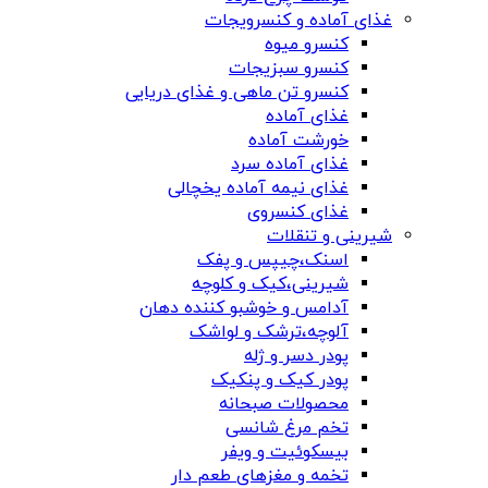
غذای آماده و کنسرویجات
کنسرو میوه
کنسرو سبزیجات
کنسرو تن ماهی و غذای دریایی
غذای آماده
خورشت آماده
غذای آماده سرد
غذای نیمه آماده یخچالی
غذای کنسروی
شیرینی و تنقلات
اسنک،چیپس و پفک
شیرینی،کیک و کلوچه
آدامس و خوشبو کننده دهان
آلوچه،ترشک و لواشک
پودر دسر و ژله
پودر کیک و پنکیک
محصولات صبحانه
تخم مرغ شانسی
بیسکوئیت و ویفر
تخمه و مغزهای طعم دار