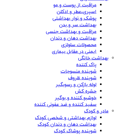
مراقبت از پوست و مو
اسپری،عطر و ادکلن
پوشک و نوار بهداشتی
بهداشت سر و بدن
مراقبت و بهداشت جنسی
بهداشت دهان و دندان
محصولات سلولزی
ایمنی در مقابل بیماری
بهداشت خانگی
پاک کننده
شوینده منسوجات
شوینده ظروف
لوله بازکن و رسوبگیر
حشره کش
خوشبو کننده و بوگیر
سفید کننده و ضد عفونی کننده
مادر و کودک
لوازم بهداشتی و شخصی کودک
بهداشت دهان و دندان کودک
شوینده پوشاک کودک