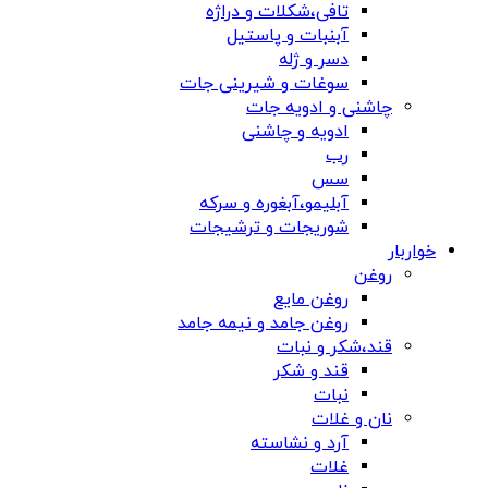
تافی،شکلات و دراژه
آبنبات و پاستیل
دسر و ژله
سوغات و شیرینی جات
چاشنی و ادویه جات
ادویه و چاشنی
رب
سس
آبلیمو،آبغوره و سرکه
شوریجات و ترشیجات
خواربار
روغن
روغن مایع
روغن جامد و نیمه جامد
قند،شکر و نبات
قند و شکر
نبات
نان و غلات
آرد و نشاسته
غلات