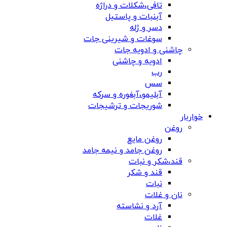
تافی،شکلات و دراژه
آبنبات و پاستیل
دسر و ژله
سوغات و شیرینی جات
چاشنی و ادویه جات
ادویه و چاشنی
رب
سس
آبلیمو،آبغوره و سرکه
شوریجات و ترشیجات
خواربار
روغن
روغن مایع
روغن جامد و نیمه جامد
قند،شکر و نبات
قند و شکر
نبات
نان و غلات
آرد و نشاسته
غلات