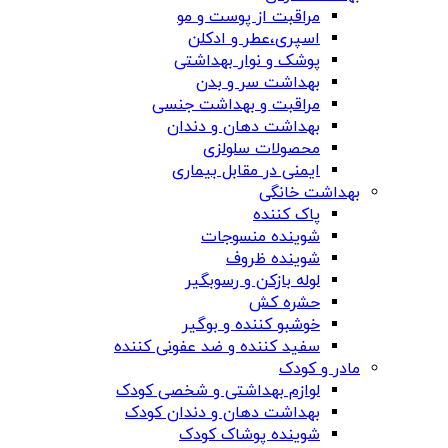
مراقبت از پوست و مو
اسپری،عطر و ادکلن
پوشک و نوار بهداشتی
بهداشت سر و بدن
مراقبت و بهداشت جنسی
بهداشت دهان و دندان
محصولات سلولزی
ایمنی در مقابل بیماری
بهداشت خانگی
پاک کننده
شوینده منسوجات
شوینده ظروف
لوله بازکن و رسوبگیر
حشره کش
خوشبو کننده و بوگیر
سفید کننده و ضد عفونی کننده
مادر و کودک
لوازم بهداشتی و شخصی کودک
بهداشت دهان و دندان کودک
شوینده پوشاک کودک