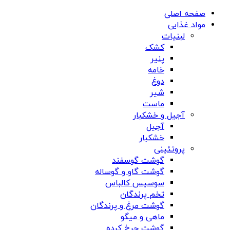
صفحه اصلی
مواد غذایی
لبنیات
کشک
پنیر
خامه
دوغ
شیر
ماست
آجیل و خشکبار
آجیل
خشکبار
پروتئینی
گوشت گوسفند
گوشت گاو و گوساله
سوسیس کالباس
تخم پرندگان
گوشت مرغ و پرندگان
ماهی و میگو
گوشت چرخ کرده