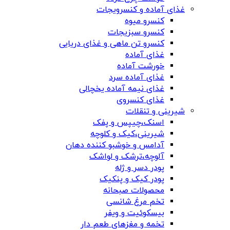
غذای آماده و کنسرویجات
کنسرو میوه
کنسرو سبزیجات
کنسرو تن ماهی و غذای دریایی
غذای آماده
خورشت آماده
غذای آماده سرد
غذای نیمه آماده یخچالی
غذای کنسروی
شیرینی و تنقلات
اسنک،چیپس و پفک
شیرینی،کیک و کلوچه
آدامس و خوشبو کننده دهان
آلوچه،ترشک و لواشک
پودر دسر و ژله
پودر کیک و پنکیک
محصولات صبحانه
تخم مرغ شانسی
بیسکوئیت و ویفر
تخمه و مغزهای طعم دار