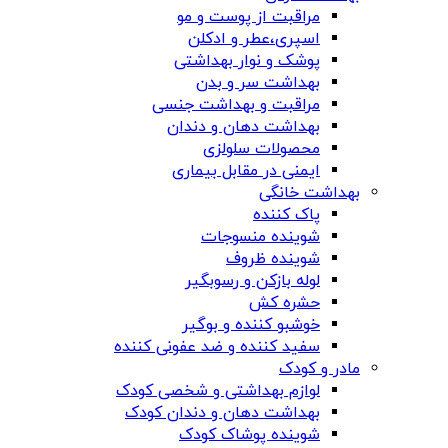
مراقبت از پوست و مو
اسپری،عطر و ادکلن
پوشک و نوار بهداشتی
بهداشت سر و بدن
مراقبت و بهداشت جنسی
بهداشت دهان و دندان
محصولات سلولزی
ایمنی در مقابل بیماری
بهداشت خانگی
پاک کننده
شوینده منسوجات
شوینده ظروف
لوله بازکن و رسوبگیر
حشره کش
خوشبو کننده و بوگیر
سفید کننده و ضد عفونی کننده
مادر و کودک
لوازم بهداشتی و شخصی کودک
بهداشت دهان و دندان کودک
شوینده پوشاک کودک