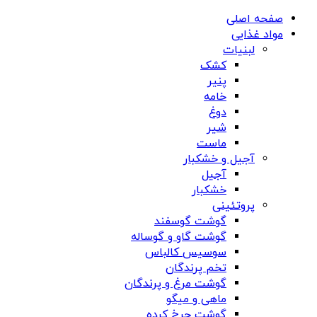
صفحه اصلی
مواد غذایی
لبنیات
کشک
پنیر
خامه
دوغ
شیر
ماست
آجیل و خشکبار
آجیل
خشکبار
پروتئینی
گوشت گوسفند
گوشت گاو و گوساله
سوسیس کالباس
تخم پرندگان
گوشت مرغ و پرندگان
ماهی و میگو
گوشت چرخ کرده