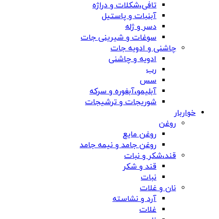
تافی،شکلات و دراژه
آبنبات و پاستیل
دسر و ژله
سوغات و شیرینی جات
چاشنی و ادویه جات
ادویه و چاشنی
رب
سس
آبلیمو،آبغوره و سرکه
شوریجات و ترشیجات
خواربار
روغن
روغن مایع
روغن جامد و نیمه جامد
قند،شکر و نبات
قند و شکر
نبات
نان و غلات
آرد و نشاسته
غلات