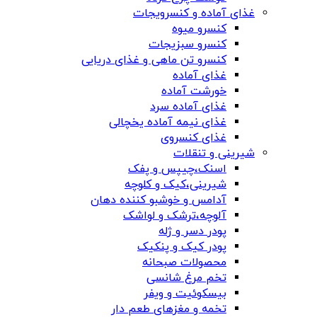
غذای آماده و کنسرویجات
کنسرو میوه
کنسرو سبزیجات
کنسرو تن ماهی و غذای دریایی
غذای آماده
خورشت آماده
غذای آماده سرد
غذای نیمه آماده یخچالی
غذای کنسروی
شیرینی و تنقلات
اسنک،چیپس و پفک
شیرینی،کیک و کلوچه
آدامس و خوشبو کننده دهان
آلوچه،ترشک و لواشک
پودر دسر و ژله
پودر کیک و پنکیک
محصولات صبحانه
تخم مرغ شانسی
بیسکوئیت و ویفر
تخمه و مغزهای طعم دار