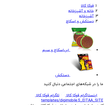
فوکا کالا
خانه و آشپزخانه
آشپزخانه
دستکش و اسکاج
ابر،اسکاچ و سیم
دستکش
ما را در شبکه‌های اجتماعی دنبال کنید
اینستاگرام فوکا کالا
تلگرام فوکا کالا
templates/digimobile.$_EITAA_SITE