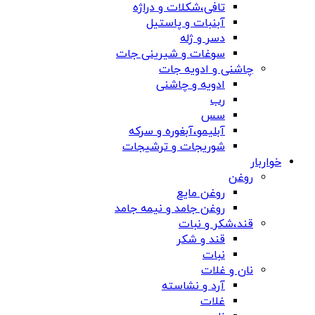
تافی،شکلات و دراژه
آبنبات و پاستیل
دسر و ژله
سوغات و شیرینی جات
چاشنی و ادویه جات
ادویه و چاشنی
رب
سس
آبلیمو،آبغوره و سرکه
شوریجات و ترشیجات
خواربار
روغن
روغن مایع
روغن جامد و نیمه جامد
قند،شکر و نبات
قند و شکر
نبات
نان و غلات
آرد و نشاسته
غلات