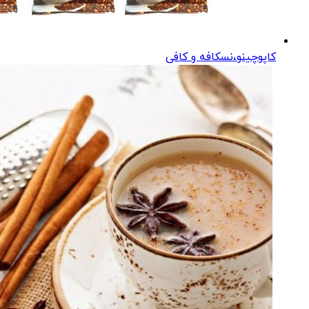
کاپوچینو،نسکافه و کافی