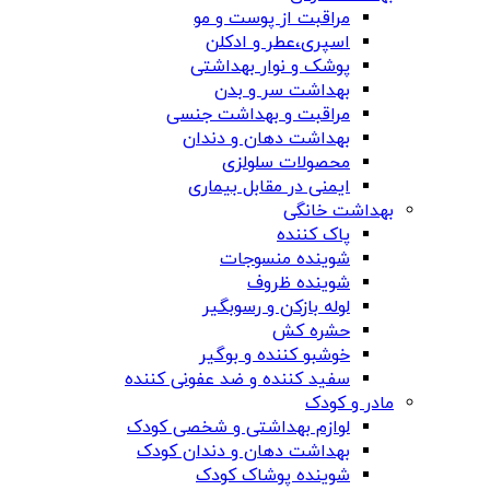
مراقبت از پوست و مو
اسپری،عطر و ادکلن
پوشک و نوار بهداشتی
بهداشت سر و بدن
مراقبت و بهداشت جنسی
بهداشت دهان و دندان
محصولات سلولزی
ایمنی در مقابل بیماری
بهداشت خانگی
پاک کننده
شوینده منسوجات
شوینده ظروف
لوله بازکن و رسوبگیر
حشره کش
خوشبو کننده و بوگیر
سفید کننده و ضد عفونی کننده
مادر و کودک
لوازم بهداشتی و شخصی کودک
بهداشت دهان و دندان کودک
شوینده پوشاک کودک