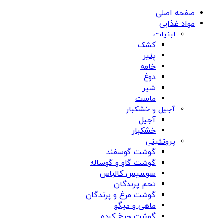
صفحه اصلی
مواد غذایی
لبنیات
کشک
پنیر
خامه
دوغ
شیر
ماست
آجیل و خشکبار
آجیل
خشکبار
پروتئینی
گوشت گوسفند
گوشت گاو و گوساله
سوسیس کالباس
تخم پرندگان
گوشت مرغ و پرندگان
ماهی و میگو
گوشت چرخ کرده