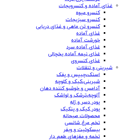
غذای آماده و کنسرویجات
کنسرو میوه
کنسرو سبزیجات
کنسرو تن ماهی و غذای دریایی
غذای آماده
خورشت آماده
غذای آماده سرد
غذای نیمه آماده یخچالی
غذای کنسروی
شیرینی و تنقلات
اسنک،چیپس و پفک
شیرینی،کیک و کلوچه
آدامس و خوشبو کننده دهان
آلوچه،ترشک و لواشک
پودر دسر و ژله
پودر کیک و پنکیک
محصولات صبحانه
تخم مرغ شانسی
بیسکوئیت و ویفر
تخمه و مغزهای طعم دار