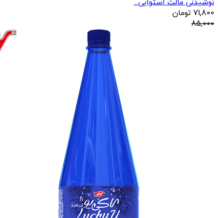
نوشیدنی مالت استوایی...
71,800
تومان
85,000