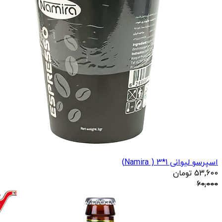
اسپرسو لیوانی 1*3 ( Namira)
53,600
تومان
60,000