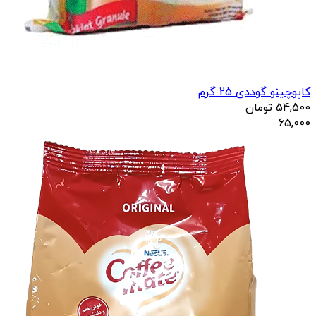
کاپوچینو گوددی 25 گرم
54,500
تومان
65,000