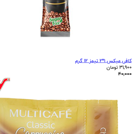
کافی میکس 1*2 تیمز 12 گرم
31,900
تومان
40,000