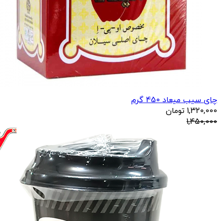
چای سیب میعاد 450 گرم
1,320,000
تومان
1,450,000