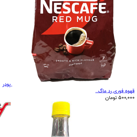
پودر
قهوه فوری رد ماگ...
500,000
تومان