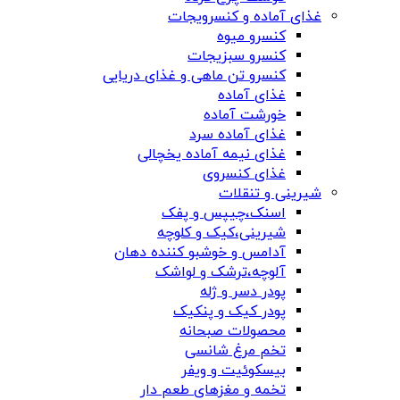
غذای آماده و کنسرویجات
کنسرو میوه
کنسرو سبزیجات
کنسرو تن ماهی و غذای دریایی
غذای آماده
خورشت آماده
غذای آماده سرد
غذای نیمه آماده یخچالی
غذای کنسروی
شیرینی و تنقلات
اسنک،چیپس و پفک
شیرینی،کیک و کلوچه
آدامس و خوشبو کننده دهان
آلوچه،ترشک و لواشک
پودر دسر و ژله
پودر کیک و پنکیک
محصولات صبحانه
تخم مرغ شانسی
بیسکوئیت و ویفر
تخمه و مغزهای طعم دار