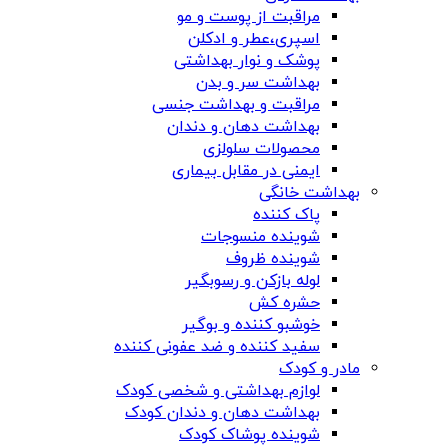
مراقبت از پوست و مو
اسپری،عطر و ادکلن
پوشک و نوار بهداشتی
بهداشت سر و بدن
مراقبت و بهداشت جنسی
بهداشت دهان و دندان
محصولات سلولزی
ایمنی در مقابل بیماری
بهداشت خانگی
پاک کننده
شوینده منسوجات
شوینده ظروف
لوله بازکن و رسوبگیر
حشره کش
خوشبو کننده و بوگیر
سفید کننده و ضد عفونی کننده
مادر و کودک
لوازم بهداشتی و شخصی کودک
بهداشت دهان و دندان کودک
شوینده پوشاک کودک