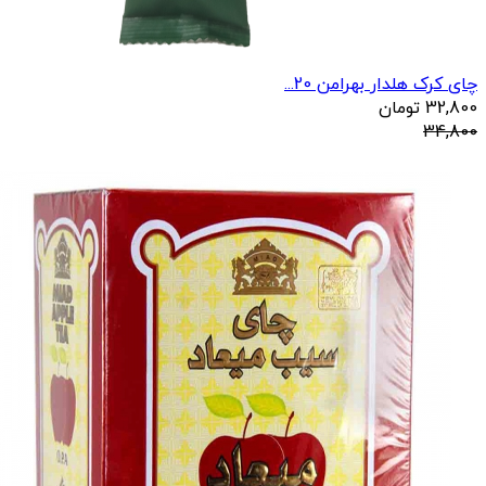
چای کرک هلدار بهرامن 20...
32,800
تومان
34,800