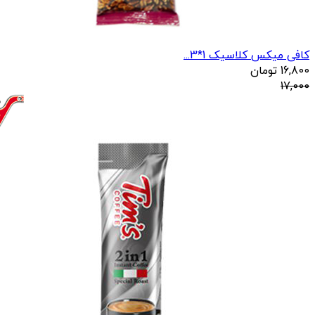
کافی میکس کلاسیک 1*3...
16,800
تومان
17,000