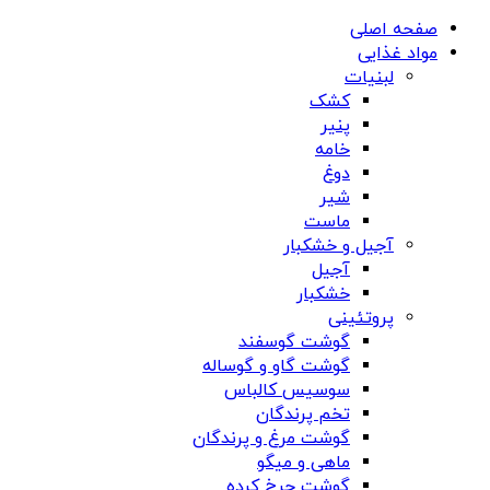
صفحه اصلی
مواد غذایی
لبنیات
کشک
پنیر
خامه
دوغ
شیر
ماست
آجیل و خشکبار
آجیل
خشکبار
پروتئینی
گوشت گوسفند
گوشت گاو و گوساله
سوسیس کالباس
تخم پرندگان
گوشت مرغ و پرندگان
ماهی و میگو
گوشت چرخ کرده