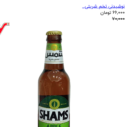
نوشیدنی تخم شربتی...
66,000
تومان
70,000