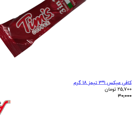
کافی میکس 1*3 تیمز 18 گرم
25,700
تومان
30,000