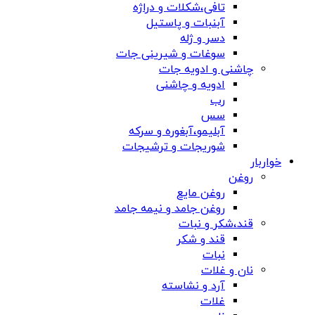
تافی،شکلات و دراژه
آبنبات و پاستیل
دسر و ژله
سوغات و شیرینی جات
چاشنی و ادویه جات
ادویه و چاشنی
رب
سس
آبلیمو،آبغوره و سرکه
شوریجات و ترشیجات
خواربار
روغن
روغن مایع
روغن جامد و نیمه جامد
قند،شکر و نبات
قند و شکر
نبات
نان و غلات
آرد و نشاسته
غلات