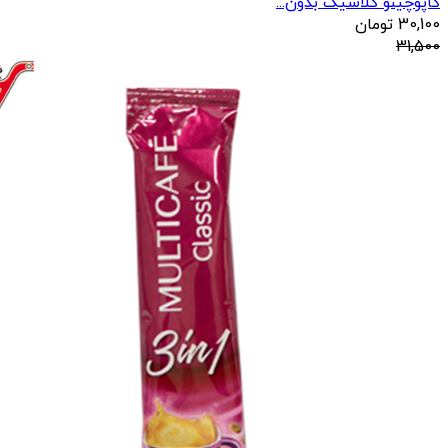
کاپوچینو کلاسیک بدون...
30,100
تومان
31,500