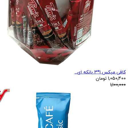
کافی میکس 1*3 بانکه ای...
1,050,400
تومان
1,100,000