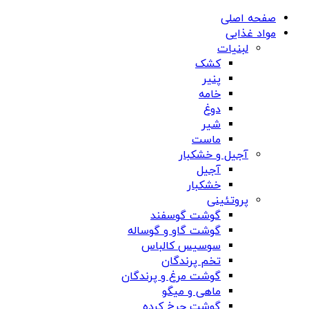
صفحه اصلی
مواد غذایی
لبنیات
کشک
پنیر
خامه
دوغ
شیر
ماست
آجیل و خشکبار
آجیل
خشکبار
پروتئینی
گوشت گوسفند
گوشت گاو و گوساله
سوسیس کالباس
تخم پرندگان
گوشت مرغ و پرندگان
ماهی و میگو
گوشت چرخ کرده