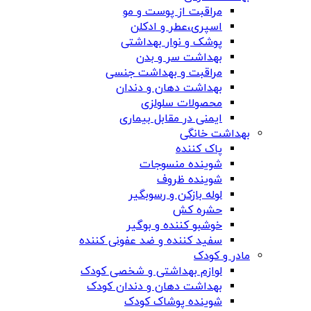
مراقبت از پوست و مو
اسپری،عطر و ادکلن
پوشک و نوار بهداشتی
بهداشت سر و بدن
مراقبت و بهداشت جنسی
بهداشت دهان و دندان
محصولات سلولزی
ایمنی در مقابل بیماری
بهداشت خانگی
پاک کننده
شوینده منسوجات
شوینده ظروف
لوله بازکن و رسوبگیر
حشره کش
خوشبو کننده و بوگیر
سفید کننده و ضد عفونی کننده
مادر و کودک
لوازم بهداشتی و شخصی کودک
بهداشت دهان و دندان کودک
شوینده پوشاک کودک