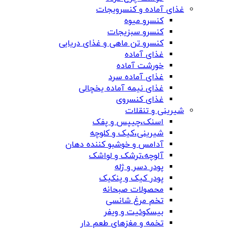
غذای آماده و کنسرویجات
کنسرو میوه
کنسرو سبزیجات
کنسرو تن ماهی و غذای دریایی
غذای آماده
خورشت آماده
غذای آماده سرد
غذای نیمه آماده یخچالی
غذای کنسروی
شیرینی و تنقلات
اسنک،چیپس و پفک
شیرینی،کیک و کلوچه
آدامس و خوشبو کننده دهان
آلوچه،ترشک و لواشک
پودر دسر و ژله
پودر کیک و پنکیک
محصولات صبحانه
تخم مرغ شانسی
بیسکوئیت و ویفر
تخمه و مغزهای طعم دار