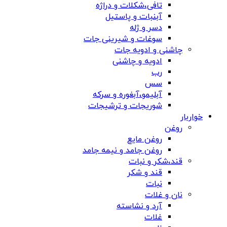
تافی،شکلات و دراژه
آبنبات و پاستیل
دسر و ژله
سوغات و شیرینی جات
چاشنی و ادویه جات
ادویه و چاشنی
رب
سس
آبلیمو،آبغوره و سرکه
شوریجات و ترشیجات
خواربار
روغن
روغن مایع
روغن جامد و نیمه جامد
قند،شکر و نبات
قند و شکر
نبات
نان و غلات
آرد و نشاسته
غلات