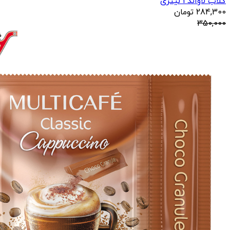
گلاب لاواند 1 لیتری
284,300
تومان
350,000