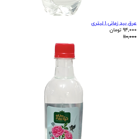
عرق بید زمانی 1 لیتری
94,000
تومان
110,000