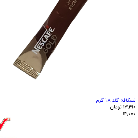
نسکافه گلد 1.8 گرم
13,410
تومان
14,000