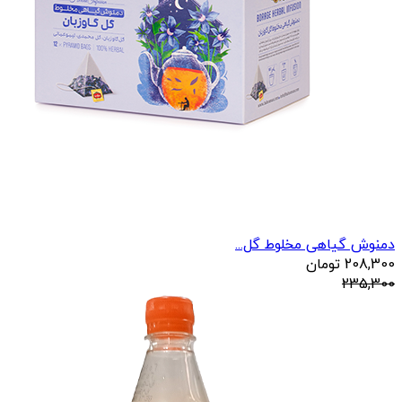
دمنوش گیاهی مخلوط گل...
208,300
تومان
235,300