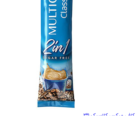
کافی میکس کلاسیک 1*2...
17,400
تومان
17,900