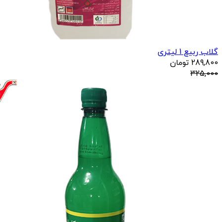
گلاب ربیع 1 لیتری
289,800
تومان
325,000