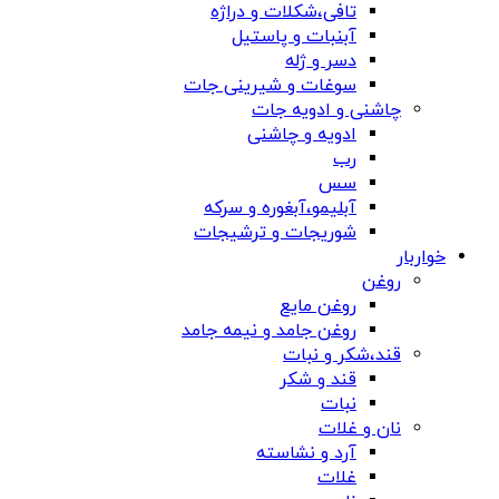
تافی،شکلات و دراژه
آبنبات و پاستیل
دسر و ژله
سوغات و شیرینی جات
چاشنی و ادویه جات
ادویه و چاشنی
رب
سس
آبلیمو،آبغوره و سرکه
شوریجات و ترشیجات
خواربار
روغن
روغن مایع
روغن جامد و نیمه جامد
قند،شکر و نبات
قند و شکر
نبات
نان و غلات
آرد و نشاسته
غلات