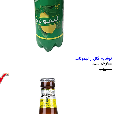
نوشابه گازدار لیموناد...
86,200
تومان
105,000