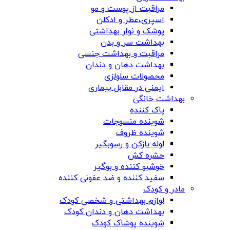
مراقبت از پوست و مو
اسپری،عطر و ادکلن
پوشک و نوار بهداشتی
بهداشت سر و بدن
مراقبت و بهداشت جنسی
بهداشت دهان و دندان
محصولات سلولزی
ایمنی در مقابل بیماری
بهداشت خانگی
پاک کننده
شوینده منسوجات
شوینده ظروف
لوله بازکن و رسوبگیر
حشره کش
خوشبو کننده و بوگیر
سفید کننده و ضد عفونی کننده
مادر و کودک
لوازم بهداشتی و شخصی کودک
بهداشت دهان و دندان کودک
شوینده پوشاک کودک