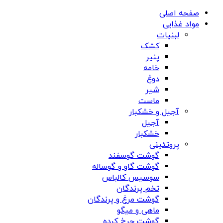
صفحه اصلی
مواد غذایی
لبنیات
کشک
پنیر
خامه
دوغ
شیر
ماست
آجیل و خشکبار
آجیل
خشکبار
پروتئینی
گوشت گوسفند
گوشت گاو و گوساله
سوسیس کالباس
تخم پرندگان
گوشت مرغ و پرندگان
ماهی و میگو
گوشت چرخ کرده