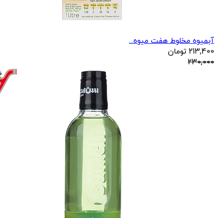
آبمیوه مخلوط هفت میوه...
213,400
تومان
230,000