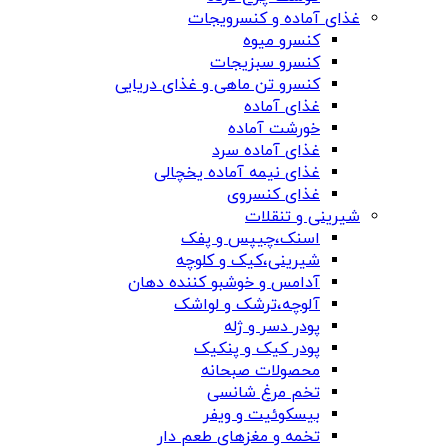
غذای آماده و کنسرویجات
کنسرو میوه
کنسرو سبزیجات
کنسرو تن ماهی و غذای دریایی
غذای آماده
خورشت آماده
غذای آماده سرد
غذای نیمه آماده یخچالی
غذای کنسروی
شیرینی و تنقلات
اسنک،چیپس و پفک
شیرینی،کیک و کلوچه
آدامس و خوشبو کننده دهان
آلوچه،ترشک و لواشک
پودر دسر و ژله
پودر کیک و پنکیک
محصولات صبحانه
تخم مرغ شانسی
بیسکوئیت و ویفر
تخمه و مغزهای طعم دار