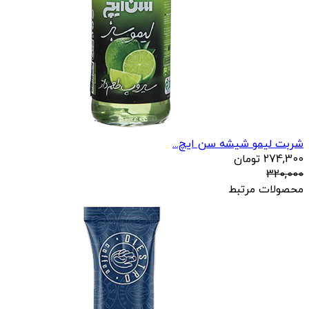
شربت لیمو شیشه سن ایچ...
274,300
تومان
320,000
محصولات مرتبط