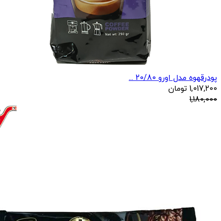
پودرقهوه مدل اورو 20/80 ...
1,017,200
تومان
1,180,000