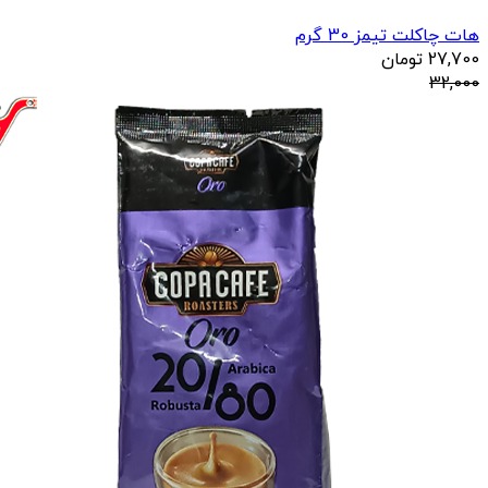
هات چاکلت تیمز 30 گرم
27,700
تومان
32,000