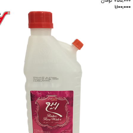
755,000
تومان
1,100,000