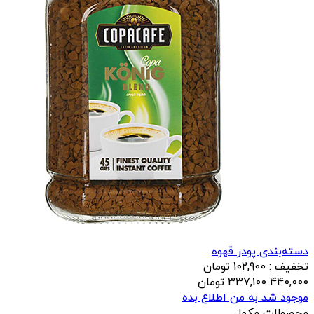
دسته‌بندی پودر قهوه
تخفیف : 102,900 تومان
440,000
337,100
تومان
موجود شد به من اطلاع بده
محصولات مکمل