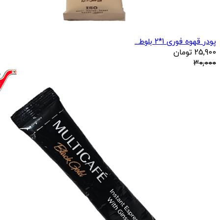
پودر قهوه فوری 1*2 بلوط...
25,900
تومان
30,000