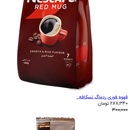
قهوه فوری ردماگ نسکافه...
287,340
تومان
300,000