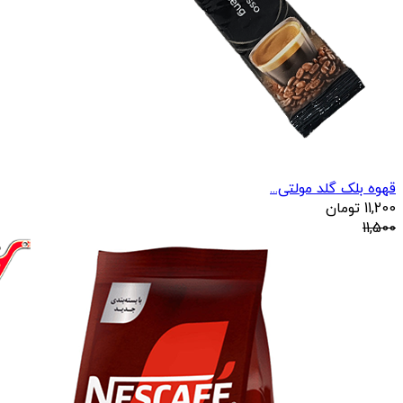
قهوه بلک گلد مولتی...
11,200
تومان
11,500