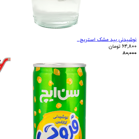
نوشیدنی بید مشک استریج...
64,800
تومان
80,000