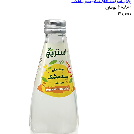
پودر شربت هلو کامیکس 8.5...
20,800
تومان
30,000