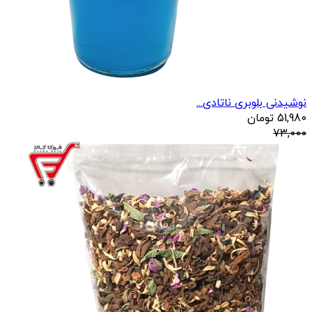
نوشیدنی بلوبری ناتادی...
51,980
تومان
73,000