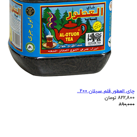
چای العطور قلم سیلان 200...
822,800
تومان
890,000