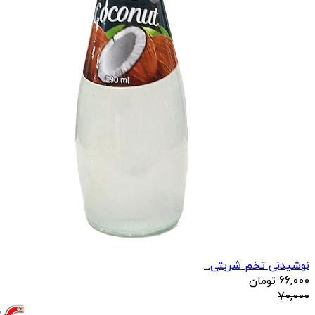
نوشیدنی تخم شربتی...
66,000
تومان
70,000