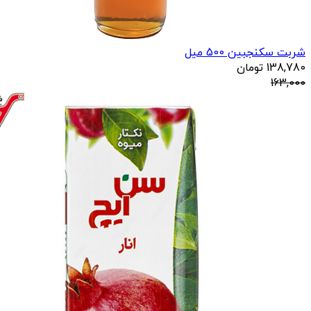
شربت سکنجبین 500 میل
138,780
تومان
163,000