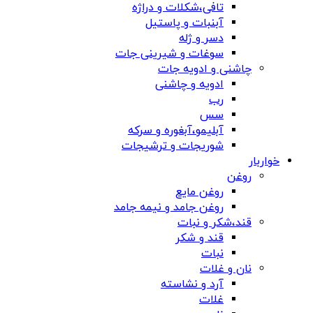
تافی،شکلات و دراژه
آبنبات و پاستیل
دسر و ژله
سوغات و شیرینی جات
چاشنی و ادویه جات
ادویه و چاشنی
رب
سس
آبلیمو،آبغوره و سرکه
شوریجات و ترشیجات
خواربار
روغن
روغن مایع
روغن جامد و نیمه جامد
قند،شکر و نبات
قند و شکر
نبات
نان و غلات
آرد و نشاسته
غلات