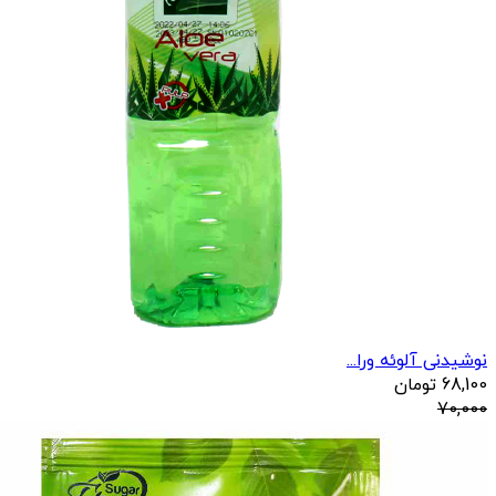
نوشیدنی آلوئه ورا...
68,100
تومان
70,000