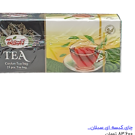
چای کیسه ای سیلان...
83,600
تومان