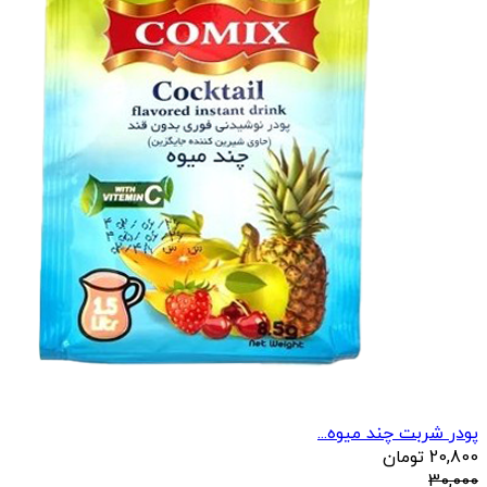
پودر شربت چند میوه...
20,800
تومان
30,000