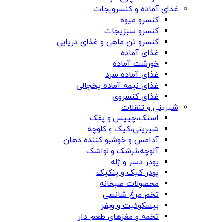
غذای آماده و کنسرویجات
کنسرو میوه
کنسرو سبزیجات
کنسرو تن ماهی و غذای دریایی
غذای آماده
خورشت آماده
غذای آماده سرد
غذای نیمه آماده یخچالی
غذای کنسروی
شیرینی و تنقلات
اسنک،چیپس و پفک
شیرینی،کیک و کلوچه
آدامس و خوشبو کننده دهان
آلوچه،ترشک و لواشک
پودر دسر و ژله
پودر کیک و پنکیک
محصولات صبحانه
تخم مرغ شانسی
بیسکوئیت و ویفر
تخمه و مغزهای طعم دار