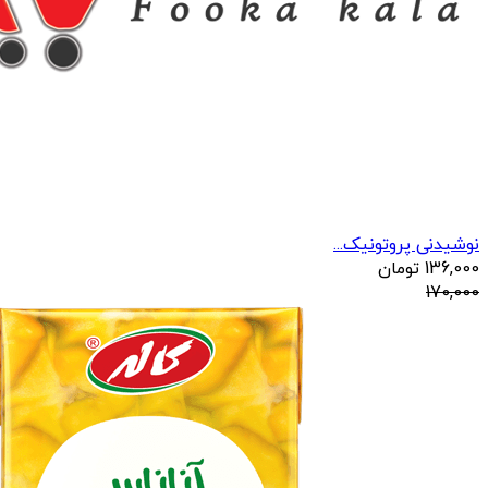
نوشیدنی پروتونیک...
136,000
تومان
170,000