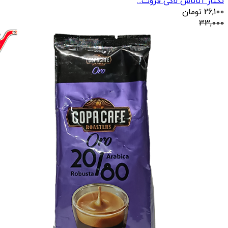
نکتار آناناس لاکی فروت...
26,100
تومان
33,000