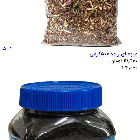
چای
میوه ای زبده 500گرمی
119,500
تومان
124,000