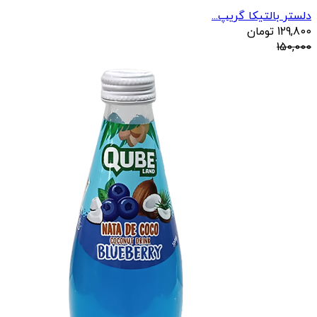
دلستر بالتیکا گریپ...
129,800
تومان
150,000