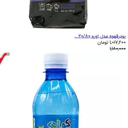
پودرقهوه مدل اورو 20/80 ...
1,017,200
تومان
1,180,000