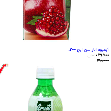
آبمیوه انار سن ایچ 200...
29,500
تومان
38,000