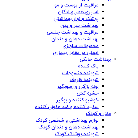
مراقبت از پوست و مو
اسپری،عطر و ادکلن
پوشک و نوار بهداشتی
بهداشت سر و بدن
مراقبت و بهداشت جنسی
بهداشت دهان و دندان
محصولات سلولزی
ایمنی در مقابل بیماری
بهداشت خانگی
پاک کننده
شوینده منسوجات
شوینده ظروف
لوله بازکن و رسوبگیر
حشره کش
خوشبو کننده و بوگیر
سفید کننده و ضد عفونی کننده
مادر و کودک
لوازم بهداشتی و شخصی کودک
بهداشت دهان و دندان کودک
شوینده پوشاک کودک