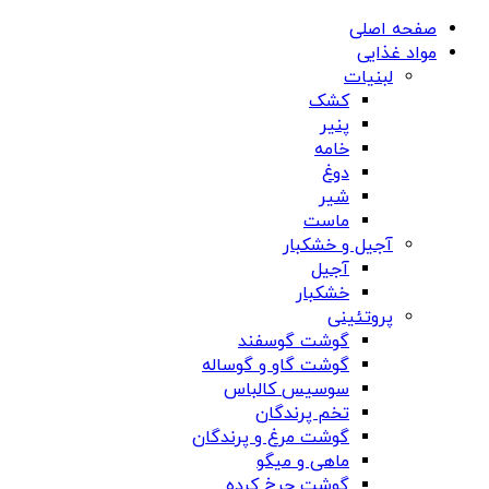
صفحه اصلی
مواد غذایی
لبنیات
کشک
پنیر
خامه
دوغ
شیر
ماست
آجیل و خشکبار
آجیل
خشکبار
پروتئینی
گوشت گوسفند
گوشت گاو و گوساله
سوسیس کالباس
تخم پرندگان
گوشت مرغ و پرندگان
ماهی و میگو
گوشت چرخ کرده