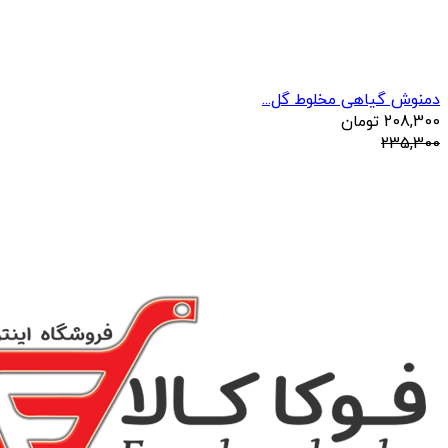
دمنوش گیاهی مخلوط گل...
208,300
تومان
235,300