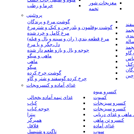
مغزیجات شور
خرما و رطب
تخمه
پروتئینی
گوشت مرغ و پرندگان
فند
گوشت بوقلمون و بلدرچین و کبک و شترمرغ
جمد
مرغ کامل و خرد شده
ندی
مرغ قطعه بندي ( ران و سينه و بال و فيله)
اله
دل،جگر و پا مرغ
جمد
جوجه و بال و بازو طعم دار شده
گاو
ماهی و میگو
باس
ماهی
کتل
میگو
گان
گوشت چرخ کرده
چین
چرخ کرده گوسفند و شتر و گاو
غذای آماده و کنسرویجات
کنسرو میوه
کمپوت
غذای نیمه آماده یخچالی
کنسرو سبزیجات
کباب
کنسرو سبزیجات
جوجه کباب
ماهی و غذای دریایی
پیتزا
کنسرو تن ماهی
همبرگر
غذای آماده
فلافل
سوپ
ناگت و شنیسل