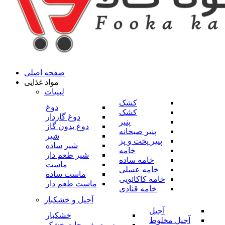
صفحه اصلی
مواد غذایی
لبنیات
کشک
دوغ
کشک
دوغ گازدار
پنیر
دوغ بدون گاز
پنیر صبحانه
شیر
پنیر پخت و پز
شیر ساده
خامه
شیر طعم دار
خامه ساده
ماست
خامه عسلی
ماست ساده
خامه کاکائویی
ماست طعم دار
خامه قنادی
آجیل و خشکبار
آجیل
خشکبار
آجیل مخلوط
میوه و صیفی جات خشک