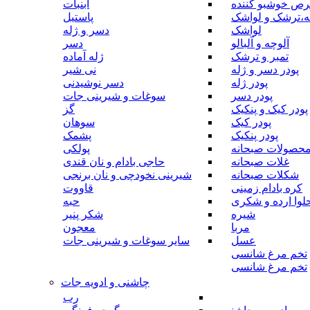
رص خوشبو کننده
آبنبات
ه،ترشک و لواشک
پاستیل
لواشک
دسر و ژله
آلوچه و آلبالو
دسر
تمبر و ترشک
ژله آماده
پودر دسر و ژله
نی شیر
پودر ژله
دسر نوشیدنی
پودر دسر
سوغات و شیرینی جات
پودر کیک و پنکیک
گز
پودر کیک
سوهان
پودر پنکیک
پشمک
حصولات صبحانه
پولکی
غلات صبحانه
حاجی بادام و نان قندی
شکلات صبحانه
شیرینی نخودچی و نان برنجی
کره بادام زمینی
قاووت
لوا ارده و شکری
حبه
شیره
شکر پنیر
مربا
معجون
عسل
سایر سوغات و شیرینی جات
تخم مرغ شانسی
تخم مرغ شانسی
چاشنی و ادویه جات
رب