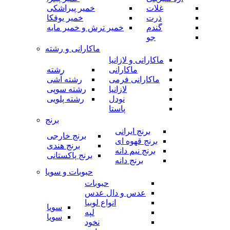
غلات
خمیر پیراشکی
ذرت
خمیر یوفکا
گندم
خمیر ترش و خمیر مایه
جو
ماکارانی و رشته
ماکارانی و لازانیا
ماکارانی
رشته
ماکارانی فرمی
رشته آشی
لازانیا
رشته سوپی
نودل
رشته پلویی
پاستا
برنج
برنج ایرانی
برنج خارجی
برنج قهوه ای
برنج هندی
برنج نیم دانه
برنج پاکستانی
برنج دانه
حبوبات و سویا
حبوبات
عدس و دال عدس
انواع لوبیا
سویا
لپه
سویا
نخود