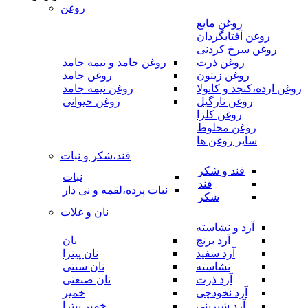
روغن
روغن مایع
روغن آفتابگردان
روغن سرخ کردنی
روغن ذرت
روغن جامد و نیمه جامد
روغن زیتون
روغن جامد
روغن ارده،کنجد و کانولا
روغن نیمه جامد
روغن نارگیل
روغن حیوانی
روغن کلزا
روغن مخلوط
سایر روغن ها
قند،شکر و نبات
قند و شکر
نبات
قند
نبات پرده،لقمه و نی دار
شکر
نان و غلات
آرد و نشاسته
آرد برنج
نان
آرد سفید
نان پیتزا
نشاسته
نان سنتی
آرد ذرت
نان صنعتی
آرد نخودچی
خمیر
آرد شیرینی
خمیر پیتزا