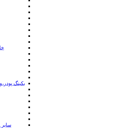
خا
بکینگ پودر،
سایر ا