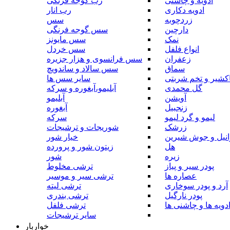
ادویه و چاشنی
رب گوجه فرنگی
ادویه دکاری
رب انار
زردچوبه
سس
دارچین
سس گوجه فرنگی
نمک
سس مایونز
انواع فلفل
سس خردل
زعفران
سس فرانسوی و هزار جزیره
سماق
سس سالاد و ساندویچ
کشیر و تخم شربتی
سایر سس ها
گل محمدی
آبلیمو،آبغوره و سرکه
آویشن
آبلیمو
زنجبیل
آبغوره
لیمو و گرد لیمو
سرکه
زرشک
شوریجات و ترشیجات
وانیل و جوش شیرین
خیار شور
هل
زیتون شور و پرورده
زیره
شور
پودر سیر و پیاز
ترشی مخلوط
عصاره ها
ترشی سیر و موسیر
آرد و پودر سوخاری
ترشی لیته
پودر نارگیل
ترشی بندری
دویه ها و چاشنی ها
ترشی فلفل
سایر ترشیجات
خواربار