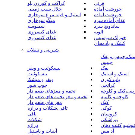
فرنی
کراکت و کوردن بلو
خورشت آماده
خلال سیب زمینی
خورشت آماده
استیک و فیله مرغ سوخاری
غذای آماده سرد
میگو سوخاری
ساندویچ سرد
سمبوسه
الویه
غذای کنسروی
خوراک سوسیس
غذای کنسروی
کشک و بادمجان
شیرینی و تنقلات
نک،چیپس و پفک
چیپس
پفک
بیسکوئیت و ویفر
اسنک و استیک
بیسکوئیت
پاپ کورن
ویفر و میشکا
کرانچی
چوب شور
نی،کیک و کلوچه
تخمه و مغزهای طعم دار
کلوچه و کلمپه
تخمه و مغز تخمه های طعم دار
کیک
مغز های طعم دار
کوکی
تافی،شکلات و دراژه
کروسان
تافی
پیراشکی
شکلات
وشبو کننده دهان
دراژه
آدامس
آبنبات و پاستیل