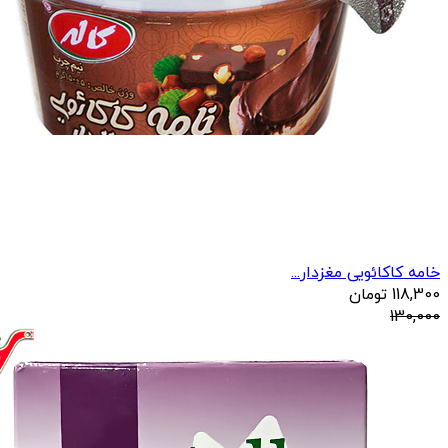
خامه کاکائویی مغزدار...
118,300
تومان
130,000