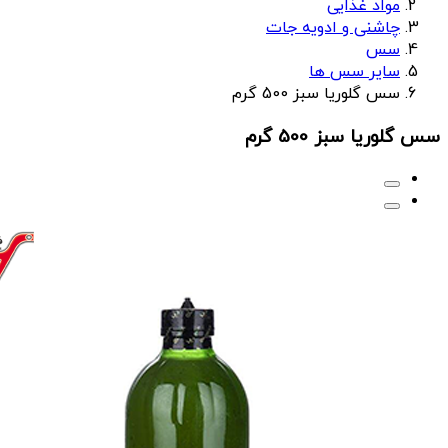
مواد غذایی
چاشنی و ادویه جات
سس
سایر سس ها
سس گلوریا سبز 500 گرم
سس گلوریا سبز 500 گرم