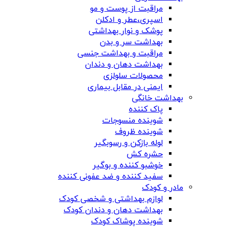
مراقبت از پوست و مو
اسپری،عطر و ادکلن
پوشک و نوار بهداشتی
بهداشت سر و بدن
مراقبت و بهداشت جنسی
بهداشت دهان و دندان
محصولات سلولزی
ایمنی در مقابل بیماری
بهداشت خانگی
پاک کننده
شوینده منسوجات
شوینده ظروف
لوله بازکن و رسوبگیر
حشره کش
خوشبو کننده و بوگیر
سفید کننده و ضد عفونی کننده
مادر و کودک
لوازم بهداشتی و شخصی کودک
بهداشت دهان و دندان کودک
شوینده پوشاک کودک