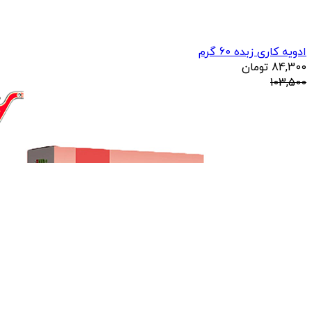
ادویه کاری زبده 60 گرم
84,300
تومان
103,500