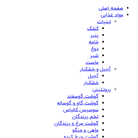
صفحه اصلی
مواد غذایی
لبنیات
کشک
پنیر
خامه
دوغ
شیر
ماست
آجیل و خشکبار
آجیل
خشکبار
پروتئینی
گوشت گوسفند
گوشت گاو و گوساله
سوسیس کالباس
تخم پرندگان
گوشت مرغ و پرندگان
ماهی و میگو
گوشت چرخ کرده