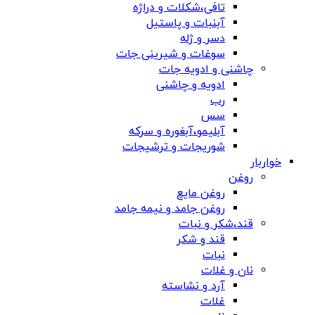
تافی،شکلات و دراژه
آبنبات و پاستیل
دسر و ژله
سوغات و شیرینی جات
چاشنی و ادویه جات
ادویه و چاشنی
رب
سس
آبلیمو،آبغوره و سرکه
شوریجات و ترشیجات
خواربار
روغن
روغن مایع
روغن جامد و نیمه جامد
قند،شکر و نبات
قند و شکر
نبات
نان و غلات
آرد و نشاسته
غلات