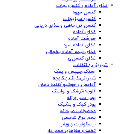
غذای آماده و کنسرویجات
کنسرو میوه
کنسرو سبزیجات
کنسرو تن ماهی و غذای دریایی
غذای آماده
خورشت آماده
غذای آماده سرد
غذای نیمه آماده یخچالی
غذای کنسروی
شیرینی و تنقلات
اسنک،چیپس و پفک
شیرینی،کیک و کلوچه
آدامس و خوشبو کننده دهان
آلوچه،ترشک و لواشک
پودر دسر و ژله
پودر کیک و پنکیک
محصولات صبحانه
تخم مرغ شانسی
بیسکوئیت و ویفر
تخمه و مغزهای طعم دار