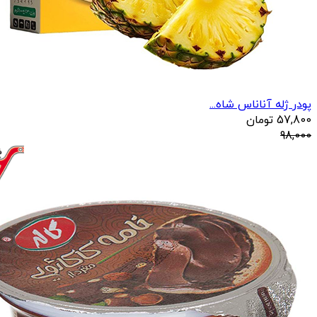
پودر ژله آناناس شاه...
57,800
تومان
98,000