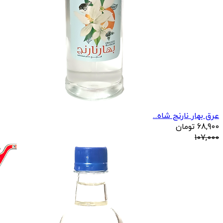
عرق بهار نارنج شاه...
68,900
تومان
107,000