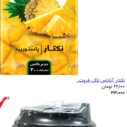
نکتار آناناس لاکی فروت...
26,100
تومان
33,000