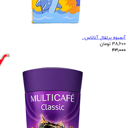
آبمیوه پرتقال آناناس...
38,600
تومان
43,000