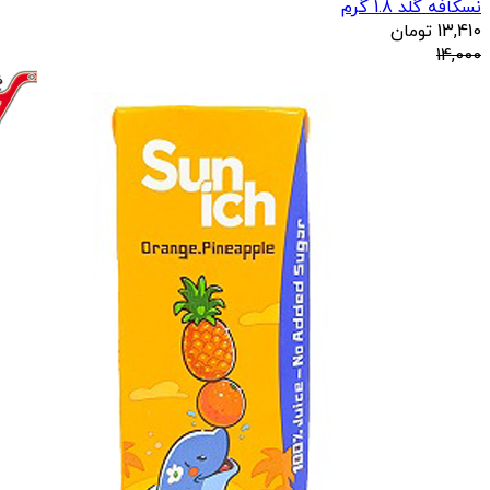
نسکافه گلد 1.8 گرم
13,410
تومان
14,000