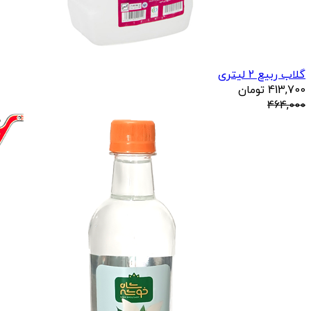
گلاب ربیع 2 لیتری
413,700
تومان
464,000