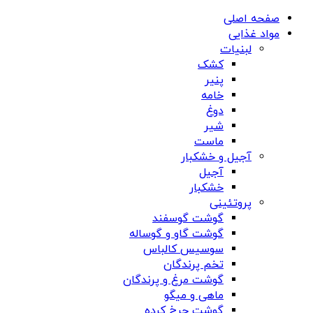
صفحه اصلی
مواد غذایی
لبنیات
کشک
پنیر
خامه
دوغ
شیر
ماست
آجیل و خشکبار
آجیل
خشکبار
پروتئینی
گوشت گوسفند
گوشت گاو و گوساله
سوسیس کالباس
تخم پرندگان
گوشت مرغ و پرندگان
ماهی و میگو
گوشت چرخ کرده