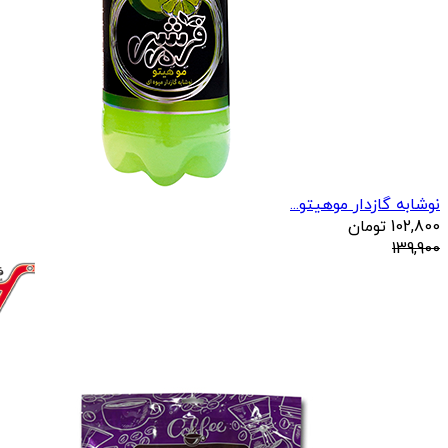
نوشابه گازدار موهیتو...
102,800
تومان
139,900