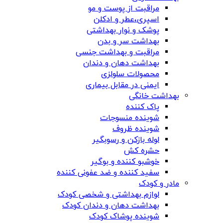
مراقبت از پوست و مو
اسپری،عطر و ادکلن
پوشک و نوار بهداشتی
بهداشت سر و بدن
مراقبت و بهداشت جنسی
بهداشت دهان و دندان
محصولات سلولزی
ایمنی در مقابل بیماری
بهداشت خانگی
پاک کننده
شوینده منسوجات
شوینده ظروف
لوله بازکن و رسوبگیر
حشره کش
خوشبو کننده و بوگیر
سفید کننده و ضد عفونی کننده
مادر و کودک
لوازم بهداشتی و شخصی کودک
بهداشت دهان و دندان کودک
شوینده پوشاک کودک