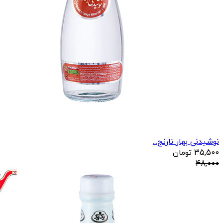
نوشیدنی بهار نارنج...
35,500
تومان
48,000