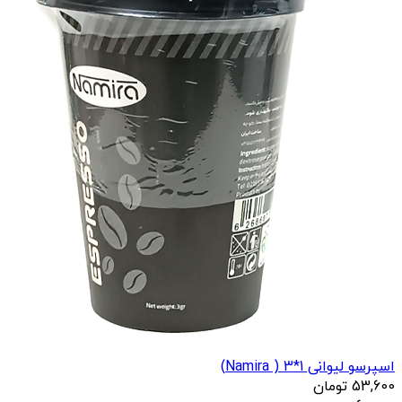
اسپرسو لیوانی 1*3 ( Namira)
53,600
تومان