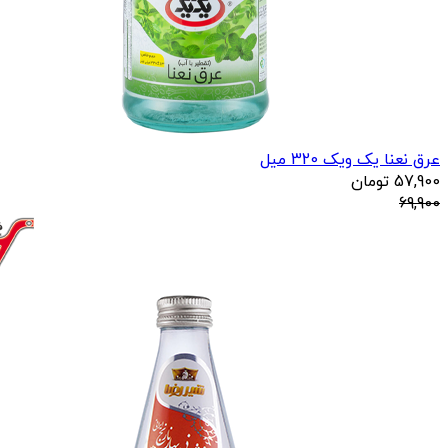
عرق نعنا یک ویک 320 میل
57,900
تومان
69,900