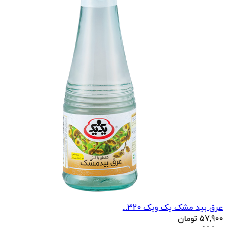
عرق بید مشک یک ویک 320...
57,900
تومان