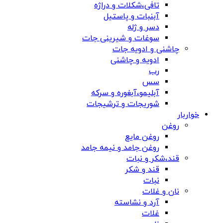
تافی،شکلات و دراژه
آبنبات و پاستیل
دسر و ژله
سوغات و شیرینی جات
چاشنی و ادویه جات
ادویه و چاشنی
رب
سس
آبلیمو،آبغوره و سرکه
شوریجات و ترشیجات
خواربار
روغن
روغن مایع
روغن جامد و نیمه جامد
قند،شکر و نبات
قند و شکر
نبات
نان و غلات
آرد و نشاسته
غلات