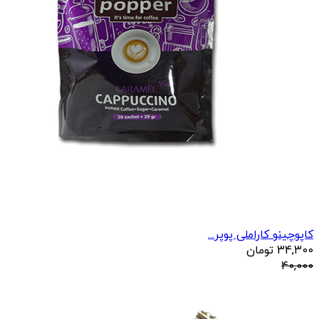
کاپوچینو کاراملی پوپر...
34,300
تومان
40,000