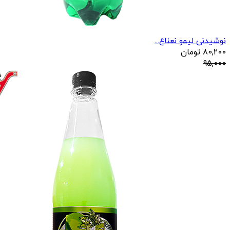
نوشیدنی لیمو نعناع...
80,200
تومان
95,000