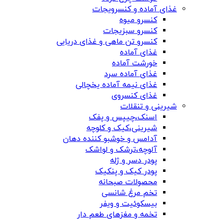
غذای آماده و کنسرویجات
کنسرو میوه
کنسرو سبزیجات
کنسرو تن ماهی و غذای دریایی
غذای آماده
خورشت آماده
غذای آماده سرد
غذای نیمه آماده یخچالی
غذای کنسروی
شیرینی و تنقلات
اسنک،چیپس و پفک
شیرینی،کیک و کلوچه
آدامس و خوشبو کننده دهان
آلوچه،ترشک و لواشک
پودر دسر و ژله
پودر کیک و پنکیک
محصولات صبحانه
تخم مرغ شانسی
بیسکوئیت و ویفر
تخمه و مغزهای طعم دار