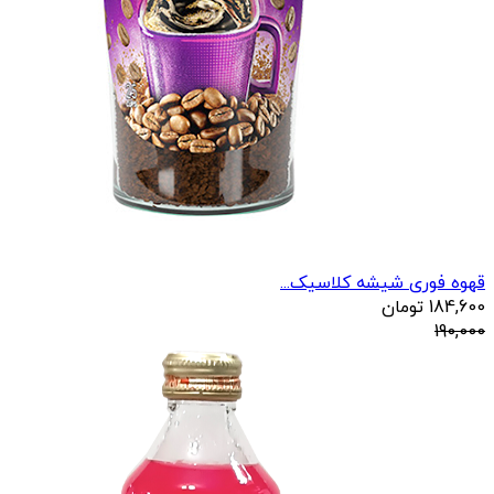
قهوه فوری شیشه کلاسیک...
184,600
تومان
190,000