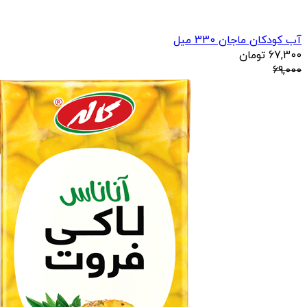
آب کودکان ماجان 330 میل
67,300
تومان
69,000