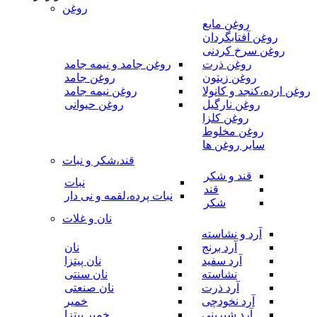
روغن
روغن مایع
روغن آفتابگردان
روغن سرخ کردنی
روغن ذرت
روغن جامد و نیمه جامد
روغن زیتون
روغن جامد
روغن ارده،کنجد و کانولا
روغن نیمه جامد
روغن نارگیل
روغن حیوانی
روغن کلزا
روغن مخلوط
سایر روغن ها
قند،شکر و نبات
قند و شکر
نبات
قند
نبات پرده،لقمه و نی دار
شکر
نان و غلات
آرد و نشاسته
آرد برنج
نان
آرد سفید
نان پیتزا
نشاسته
نان سنتی
آرد ذرت
نان صنعتی
آرد نخودچی
خمیر
آرد شیرینی
خمیر پیتزا