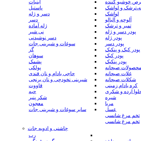
رص خوشبو کننده
آبنبات
ه،ترشک و لواشک
پاستیل
لواشک
دسر و ژله
آلوچه و آلبالو
دسر
تمبر و ترشک
ژله آماده
پودر دسر و ژله
نی شیر
پودر ژله
دسر نوشیدنی
پودر دسر
سوغات و شیرینی جات
پودر کیک و پنکیک
گز
پودر کیک
سوهان
پودر پنکیک
پشمک
حصولات صبحانه
پولکی
غلات صبحانه
حاجی بادام و نان قندی
شکلات صبحانه
شیرینی نخودچی و نان برنجی
کره بادام زمینی
قاووت
لوا ارده و شکری
حبه
شیره
شکر پنیر
مربا
معجون
عسل
سایر سوغات و شیرینی جات
تخم مرغ شانسی
تخم مرغ شانسی
چاشنی و ادویه جات
رب