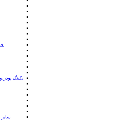
خا
بکینگ پودر،
سایر ا