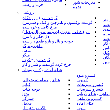
مغزیجات شور
خرما و رطب
تخمه
پروتئینی
گوشت مرغ و پرندگان
فند
گوشت بوقلمون و بلدرچین و کبک و شترمرغ
جمد
مرغ کامل و خرد شده
ندی
مرغ قطعه بندي ( ران و سينه و بال و فيله)
اله
دل،جگر و پا مرغ
جمد
جوجه و بال و بازو طعم دار شده
گاو
ماهی و میگو
باس
ماهی
کتل
میگو
گان
گوشت چرخ کرده
چین
چرخ کرده گوسفند و شتر و گاو
غذای آماده و کنسرویجات
کنسرو میوه
کمپوت
غذای نیمه آماده یخچالی
کنسرو سبزیجات
کباب
کنسرو سبزیجات
جوجه کباب
ماهی و غذای دریایی
پیتزا
کنسرو تن ماهی
همبرگر
غذای آماده
فلافل
سوپ
ناگت و شنیسل