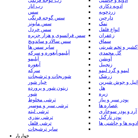
ادویه و چاشنی
رب گوجه فرنگی
ادویه دکاری
رب انار
زردچوبه
سس
دارچین
سس گوجه فرنگی
نمک
سس مایونز
انواع فلفل
سس خردل
زعفران
سس فرانسوی و هزار جزیره
سماق
سس سالاد و ساندویچ
کشیر و تخم شربتی
سایر سس ها
گل محمدی
آبلیمو،آبغوره و سرکه
آویشن
آبلیمو
زنجبیل
آبغوره
لیمو و گرد لیمو
سرکه
زرشک
شوریجات و ترشیجات
وانیل و جوش شیرین
خیار شور
هل
زیتون شور و پرورده
زیره
شور
پودر سیر و پیاز
ترشی مخلوط
عصاره ها
ترشی سیر و موسیر
آرد و پودر سوخاری
ترشی لیته
پودر نارگیل
ترشی بندری
دویه ها و چاشنی ها
ترشی فلفل
سایر ترشیجات
خواربار