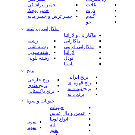
غلات
خمیر پیراشکی
ذرت
خمیر یوفکا
گندم
خمیر ترش و خمیر مایه
جو
ماکارانی و رشته
ماکارانی و لازانیا
ماکارانی
رشته
ماکارانی فرمی
رشته آشی
لازانیا
رشته سوپی
نودل
رشته پلویی
پاستا
برنج
برنج ایرانی
برنج خارجی
برنج قهوه ای
برنج هندی
برنج نیم دانه
برنج پاکستانی
برنج دانه
حبوبات و سویا
حبوبات
عدس و دال عدس
انواع لوبیا
سویا
لپه
سویا
نخود