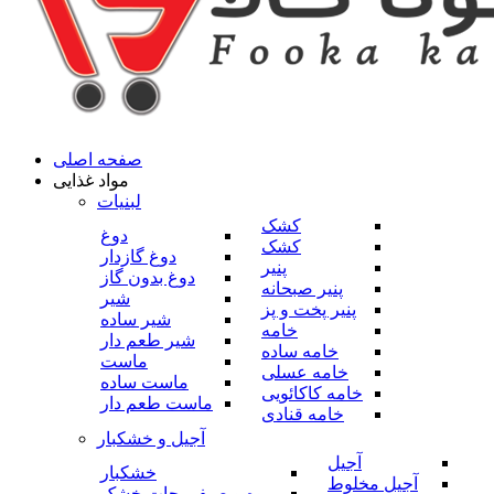
صفحه اصلی
مواد غذایی
لبنیات
کشک
دوغ
کشک
دوغ گازدار
پنیر
دوغ بدون گاز
پنیر صبحانه
شیر
پنیر پخت و پز
شیر ساده
خامه
شیر طعم دار
خامه ساده
ماست
خامه عسلی
ماست ساده
خامه کاکائویی
ماست طعم دار
خامه قنادی
آجیل و خشکبار
آجیل
خشکبار
آجیل مخلوط
میوه و صیفی جات خشک