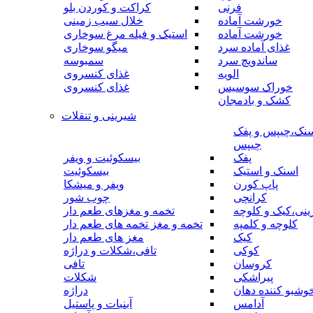
فرنی
کراکت و کوردن بلو
خورشت آماده
خلال سیب زمینی
خورشت آماده
استیک و فیله مرغ سوخاری
غذای آماده سرد
میگو سوخاری
ساندویچ سرد
سمبوسه
الویه
غذای کنسروی
خوراک سوسیس
غذای کنسروی
کشک و بادمجان
شیرینی و تنقلات
نک،چیپس و پفک
چیپس
پفک
بیسکوئیت و ویفر
اسنک و استیک
بیسکوئیت
پاپ کورن
ویفر و میشکا
کرانچی
چوب شور
نی،کیک و کلوچه
تخمه و مغزهای طعم دار
کلوچه و کلمپه
تخمه و مغز تخمه های طعم دار
کیک
مغز های طعم دار
کوکی
تافی،شکلات و دراژه
کروسان
تافی
پیراشکی
شکلات
وشبو کننده دهان
دراژه
آدامس
آبنبات و پاستیل