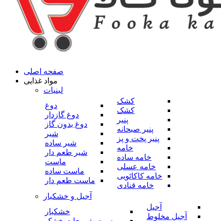
صفحه اصلی
مواد غذایی
لبنیات
کشک
دوغ
کشک
دوغ گازدار
پنیر
دوغ بدون گاز
پنیر صبحانه
شیر
پنیر پخت و پز
شیر ساده
خامه
شیر طعم دار
خامه ساده
ماست
خامه عسلی
ماست ساده
خامه کاکائویی
ماست طعم دار
خامه قنادی
آجیل و خشکبار
آجیل
خشکبار
آجیل مخلوط
میوه و صیفی جات خشک