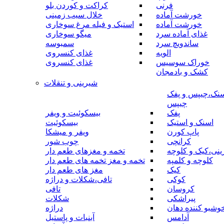
فرنی
کراکت و کوردن بلو
خورشت آماده
خلال سیب زمینی
خورشت آماده
استیک و فیله مرغ سوخاری
غذای آماده سرد
میگو سوخاری
ساندویچ سرد
سمبوسه
الویه
غذای کنسروی
خوراک سوسیس
غذای کنسروی
کشک و بادمجان
شیرینی و تنقلات
نک،چیپس و پفک
چیپس
پفک
بیسکوئیت و ویفر
اسنک و استیک
بیسکوئیت
پاپ کورن
ویفر و میشکا
کرانچی
چوب شور
نی،کیک و کلوچه
تخمه و مغزهای طعم دار
کلوچه و کلمپه
تخمه و مغز تخمه های طعم دار
کیک
مغز های طعم دار
کوکی
تافی،شکلات و دراژه
کروسان
تافی
پیراشکی
شکلات
وشبو کننده دهان
دراژه
آدامس
آبنبات و پاستیل