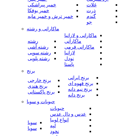
غلات
خمیر پیراشکی
ذرت
خمیر یوفکا
گندم
خمیر ترش و خمیر مایه
جو
ماکارانی و رشته
ماکارانی و لازانیا
ماکارانی
رشته
ماکارانی فرمی
رشته آشی
لازانیا
رشته سوپی
نودل
رشته پلویی
پاستا
برنج
برنج ایرانی
برنج خارجی
برنج قهوه ای
برنج هندی
برنج نیم دانه
برنج پاکستانی
برنج دانه
حبوبات و سویا
حبوبات
عدس و دال عدس
انواع لوبیا
سویا
لپه
سویا
نخود