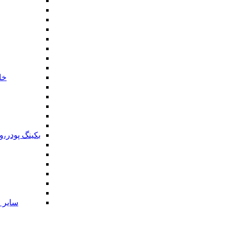
خا
بکینگ پودر،
سایر ا