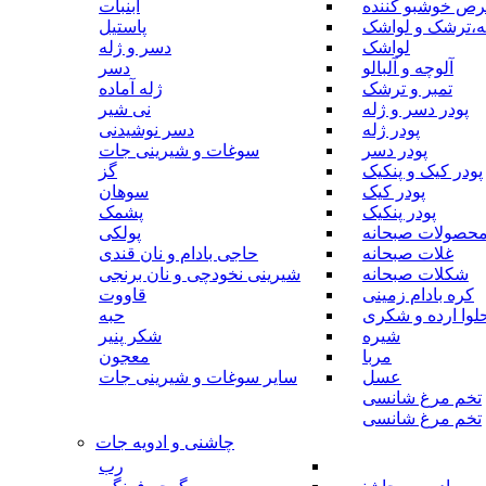
رص خوشبو کننده
آبنبات
ه،ترشک و لواشک
پاستیل
لواشک
دسر و ژله
آلوچه و آلبالو
دسر
تمبر و ترشک
ژله آماده
پودر دسر و ژله
نی شیر
پودر ژله
دسر نوشیدنی
پودر دسر
سوغات و شیرینی جات
پودر کیک و پنکیک
گز
پودر کیک
سوهان
پودر پنکیک
پشمک
حصولات صبحانه
پولکی
غلات صبحانه
حاجی بادام و نان قندی
شکلات صبحانه
شیرینی نخودچی و نان برنجی
کره بادام زمینی
قاووت
لوا ارده و شکری
حبه
شیره
شکر پنیر
مربا
معجون
عسل
سایر سوغات و شیرینی جات
تخم مرغ شانسی
تخم مرغ شانسی
چاشنی و ادویه جات
رب