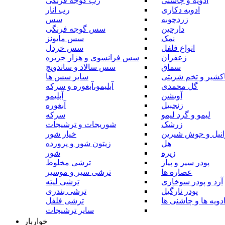
ادویه و چاشنی
رب گوجه فرنگی
ادویه دکاری
رب انار
زردچوبه
سس
دارچین
سس گوجه فرنگی
نمک
سس مایونز
انواع فلفل
سس خردل
زعفران
سس فرانسوی و هزار جزیره
سماق
سس سالاد و ساندویچ
کشیر و تخم شربتی
سایر سس ها
گل محمدی
آبلیمو،آبغوره و سرکه
آویشن
آبلیمو
زنجبیل
آبغوره
لیمو و گرد لیمو
سرکه
زرشک
شوریجات و ترشیجات
وانیل و جوش شیرین
خیار شور
هل
زیتون شور و پرورده
زیره
شور
پودر سیر و پیاز
ترشی مخلوط
عصاره ها
ترشی سیر و موسیر
آرد و پودر سوخاری
ترشی لیته
پودر نارگیل
ترشی بندری
دویه ها و چاشنی ها
ترشی فلفل
سایر ترشیجات
خواربار