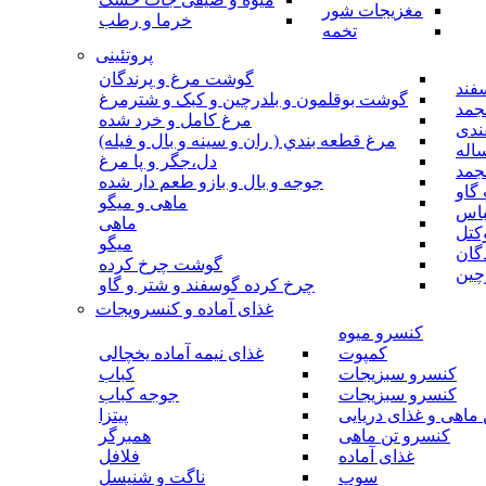
مغزیجات شور
خرما و رطب
تخمه
پروتئینی
گوشت مرغ و پرندگان
فند
گوشت بوقلمون و بلدرچین و کبک و شترمرغ
جمد
مرغ کامل و خرد شده
ندی
مرغ قطعه بندي ( ران و سينه و بال و فيله)
اله
دل،جگر و پا مرغ
جمد
جوجه و بال و بازو طعم دار شده
گاو
ماهی و میگو
باس
ماهی
کتل
میگو
گان
گوشت چرخ کرده
چین
چرخ کرده گوسفند و شتر و گاو
غذای آماده و کنسرویجات
کنسرو میوه
کمپوت
غذای نیمه آماده یخچالی
کنسرو سبزیجات
کباب
کنسرو سبزیجات
جوجه کباب
ماهی و غذای دریایی
پیتزا
کنسرو تن ماهی
همبرگر
غذای آماده
فلافل
سوپ
ناگت و شنیسل