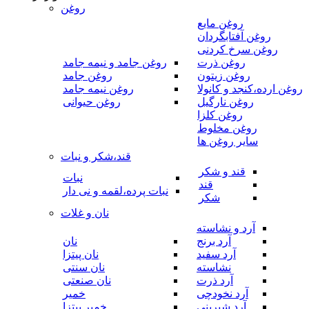
روغن
روغن مایع
روغن آفتابگردان
روغن سرخ کردنی
روغن ذرت
روغن جامد و نیمه جامد
روغن زیتون
روغن جامد
روغن ارده،کنجد و کانولا
روغن نیمه جامد
روغن نارگیل
روغن حیوانی
روغن کلزا
روغن مخلوط
سایر روغن ها
قند،شکر و نبات
قند و شکر
نبات
قند
نبات پرده،لقمه و نی دار
شکر
نان و غلات
آرد و نشاسته
آرد برنج
نان
آرد سفید
نان پیتزا
نشاسته
نان سنتی
آرد ذرت
نان صنعتی
آرد نخودچی
خمیر
آرد شیرینی
خمیر پیتزا