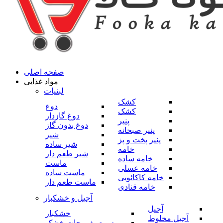
صفحه اصلی
مواد غذایی
لبنیات
کشک
دوغ
کشک
دوغ گازدار
پنیر
دوغ بدون گاز
پنیر صبحانه
شیر
پنیر پخت و پز
شیر ساده
خامه
شیر طعم دار
خامه ساده
ماست
خامه عسلی
ماست ساده
خامه کاکائویی
ماست طعم دار
خامه قنادی
آجیل و خشکبار
آجیل
خشکبار
آجیل مخلوط
میوه و صیفی جات خشک