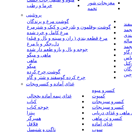
مغزیجات شور
خرما و رطب
تخمه
پروتئینی
گوشت مرغ و پرندگان
فند
گوشت بوقلمون و بلدرچین و کبک و شترمرغ
جمد
مرغ کامل و خرد شده
ندی
مرغ قطعه بندي ( ران و سينه و بال و فيله)
اله
دل،جگر و پا مرغ
جمد
جوجه و بال و بازو طعم دار شده
گاو
ماهی و میگو
باس
ماهی
کتل
میگو
گان
گوشت چرخ کرده
چین
چرخ کرده گوسفند و شتر و گاو
غذای آماده و کنسرویجات
کنسرو میوه
کمپوت
غذای نیمه آماده یخچالی
کنسرو سبزیجات
کباب
کنسرو سبزیجات
جوجه کباب
ماهی و غذای دریایی
پیتزا
کنسرو تن ماهی
همبرگر
غذای آماده
فلافل
سوپ
ناگت و شنیسل