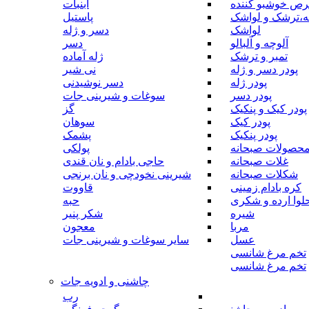
رص خوشبو کننده
آبنبات
ه،ترشک و لواشک
پاستیل
لواشک
دسر و ژله
آلوچه و آلبالو
دسر
تمبر و ترشک
ژله آماده
پودر دسر و ژله
نی شیر
پودر ژله
دسر نوشیدنی
پودر دسر
سوغات و شیرینی جات
پودر کیک و پنکیک
گز
پودر کیک
سوهان
پودر پنکیک
پشمک
حصولات صبحانه
پولکی
غلات صبحانه
حاجی بادام و نان قندی
شکلات صبحانه
شیرینی نخودچی و نان برنجی
کره بادام زمینی
قاووت
لوا ارده و شکری
حبه
شیره
شکر پنیر
مربا
معجون
عسل
سایر سوغات و شیرینی جات
تخم مرغ شانسی
تخم مرغ شانسی
چاشنی و ادویه جات
رب