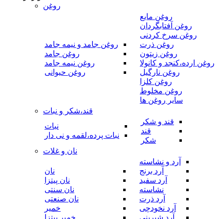
روغن
روغن مایع
روغن آفتابگردان
روغن سرخ کردنی
روغن ذرت
روغن جامد و نیمه جامد
روغن زیتون
روغن جامد
روغن ارده،کنجد و کانولا
روغن نیمه جامد
روغن نارگیل
روغن حیوانی
روغن کلزا
روغن مخلوط
سایر روغن ها
قند،شکر و نبات
قند و شکر
نبات
قند
نبات پرده،لقمه و نی دار
شکر
نان و غلات
آرد و نشاسته
آرد برنج
نان
آرد سفید
نان پیتزا
نشاسته
نان سنتی
آرد ذرت
نان صنعتی
آرد نخودچی
خمیر
آرد شیرینی
خمیر پیتزا