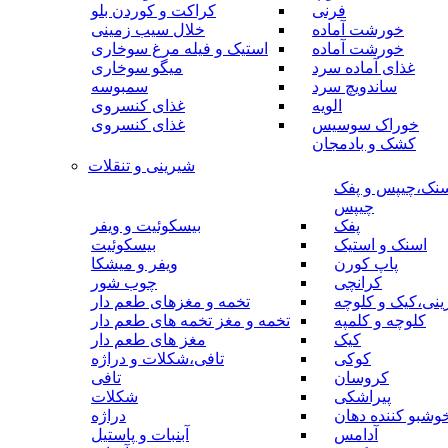
فرنی
کراکت و کوردن بلو
خورشت آماده
خلال سیب زمینی
خورشت آماده
استیک و فیله مرغ سوخاری
غذای آماده سرد
میگو سوخاری
ساندویچ سرد
سمبوسه
الویه
غذای کنسروی
خوراک سوسیس
غذای کنسروی
کشک و بادمجان
شیرینی و تنقلات
نک،چیپس و پفک
چیپس
پفک
بیسکوئیت و ویفر
اسنک و استیک
بیسکوئیت
پاپ کورن
ویفر و میشکا
کرانچی
چوب شور
نی،کیک و کلوچه
تخمه و مغزهای طعم دار
کلوچه و کلمپه
تخمه و مغز تخمه های طعم دار
کیک
مغز های طعم دار
کوکی
تافی،شکلات و دراژه
کروسان
تافی
پیراشکی
شکلات
وشبو کننده دهان
دراژه
آدامس
آبنبات و پاستیل