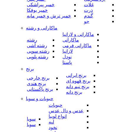
غلات
خمیر پیراشکی
ذرت
خمیر یوفکا
گندم
خمیر ترش و خمیر مایه
جو
ماکارانی و رشته
ماکارانی و لازانیا
ماکارانی
رشته
ماکارانی فرمی
رشته آشی
لازانیا
رشته سوپی
نودل
رشته پلویی
پاستا
برنج
برنج ایرانی
برنج خارجی
برنج قهوه ای
برنج هندی
برنج نیم دانه
برنج پاکستانی
برنج دانه
حبوبات و سویا
حبوبات
عدس و دال عدس
انواع لوبیا
سویا
لپه
سویا
نخود