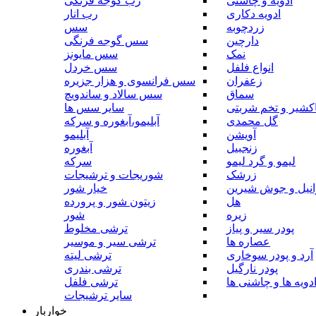
ادویه و چاشنی
رب گوجه فرنگی
ادویه دکاری
رب انار
زردچوبه
سس
دارچین
سس گوجه فرنگی
نمک
سس مایونز
انواع فلفل
سس خردل
زعفران
سس فرانسوی و هزار جزیره
سماق
سس سالاد و ساندویچ
کشیر و تخم شربتی
سایر سس ها
گل محمدی
آبلیمو،آبغوره و سرکه
آویشن
آبلیمو
زنجبیل
آبغوره
لیمو و گرد لیمو
سرکه
زرشک
شوریجات و ترشیجات
وانیل و جوش شیرین
خیار شور
هل
زیتون شور و پرورده
زیره
شور
پودر سیر و پیاز
ترشی مخلوط
عصاره ها
ترشی سیر و موسیر
آرد و پودر سوخاری
ترشی لیته
پودر نارگیل
ترشی بندری
دویه ها و چاشنی ها
ترشی فلفل
سایر ترشیجات
خواربار