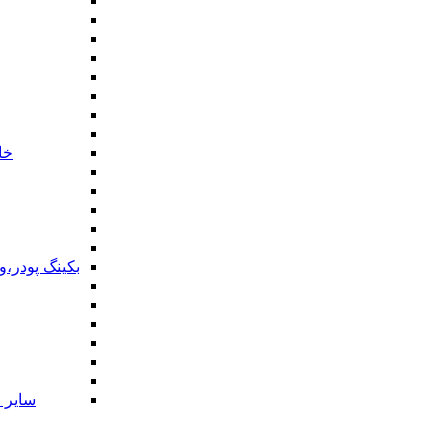
خا
بکینگ پودر،
سایر ا