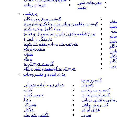
مغزیجات شور
خرما و رطب
تخمه
پروتئینی
گوشت مرغ و پرندگان
فند
گوشت بوقلمون و بلدرچین و کبک و شترمرغ
جمد
مرغ کامل و خرد شده
ندی
مرغ قطعه بندي ( ران و سينه و بال و فيله)
اله
دل،جگر و پا مرغ
جمد
جوجه و بال و بازو طعم دار شده
گاو
ماهی و میگو
باس
ماهی
کتل
میگو
گان
گوشت چرخ کرده
چین
چرخ کرده گوسفند و شتر و گاو
غذای آماده و کنسرویجات
کنسرو میوه
کمپوت
غذای نیمه آماده یخچالی
کنسرو سبزیجات
کباب
کنسرو سبزیجات
جوجه کباب
ماهی و غذای دریایی
پیتزا
کنسرو تن ماهی
همبرگر
غذای آماده
فلافل
سوپ
ناگت و شنیسل