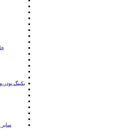
خا
بکینگ پودر،
سایر ا