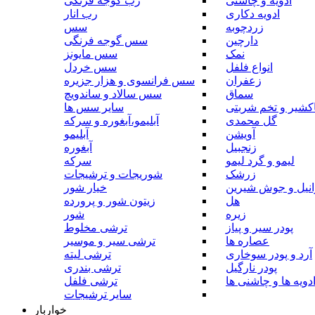
ادویه و چاشنی
رب گوجه فرنگی
ادویه دکاری
رب انار
زردچوبه
سس
دارچین
سس گوجه فرنگی
نمک
سس مایونز
انواع فلفل
سس خردل
زعفران
سس فرانسوی و هزار جزیره
سماق
سس سالاد و ساندویچ
کشیر و تخم شربتی
سایر سس ها
گل محمدی
آبلیمو،آبغوره و سرکه
آویشن
آبلیمو
زنجبیل
آبغوره
لیمو و گرد لیمو
سرکه
زرشک
شوریجات و ترشیجات
وانیل و جوش شیرین
خیار شور
هل
زیتون شور و پرورده
زیره
شور
پودر سیر و پیاز
ترشی مخلوط
عصاره ها
ترشی سیر و موسیر
آرد و پودر سوخاری
ترشی لیته
پودر نارگیل
ترشی بندری
دویه ها و چاشنی ها
ترشی فلفل
سایر ترشیجات
خواربار