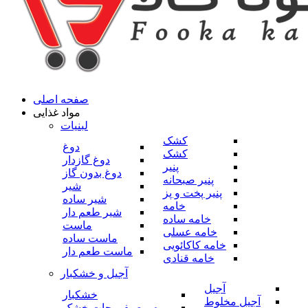
صفحه اصلی
مواد غذایی
لبنیات
کشک
دوغ
کشک
دوغ گازدار
پنیر
دوغ بدون گاز
پنیر صبحانه
شیر
پنیر پخت و پز
شیر ساده
خامه
شیر طعم دار
خامه ساده
ماست
خامه عسلی
ماست ساده
خامه کاکائویی
ماست طعم دار
خامه قنادی
آجیل و خشکبار
آجیل
خشکبار
آجیل مخلوط
میوه و صیفی جات خشک