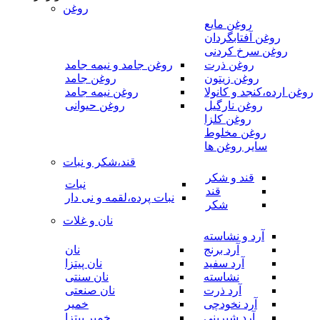
روغن
روغن مایع
روغن آفتابگردان
روغن سرخ کردنی
روغن ذرت
روغن جامد و نیمه جامد
روغن زیتون
روغن جامد
روغن ارده،کنجد و کانولا
روغن نیمه جامد
روغن نارگیل
روغن حیوانی
روغن کلزا
روغن مخلوط
سایر روغن ها
قند،شکر و نبات
قند و شکر
نبات
قند
نبات پرده،لقمه و نی دار
شکر
نان و غلات
آرد و نشاسته
آرد برنج
نان
آرد سفید
نان پیتزا
نشاسته
نان سنتی
آرد ذرت
نان صنعتی
آرد نخودچی
خمیر
آرد شیرینی
خمیر پیتزا