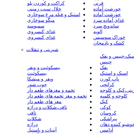
فرنی
کراکت و کوردن بلو
خورشت آماده
خلال سیب زمینی
خورشت آماده
استیک و فیله مرغ سوخاری
غذای آماده سرد
میگو سوخاری
ساندویچ سرد
سمبوسه
الویه
غذای کنسروی
خوراک سوسیس
غذای کنسروی
کشک و بادمجان
شیرینی و تنقلات
نک،چیپس و پفک
چیپس
پفک
بیسکوئیت و ویفر
اسنک و استیک
بیسکوئیت
پاپ کورن
ویفر و میشکا
کرانچی
چوب شور
نی،کیک و کلوچه
تخمه و مغزهای طعم دار
کلوچه و کلمپه
تخمه و مغز تخمه های طعم دار
کیک
مغز های طعم دار
کوکی
تافی،شکلات و دراژه
کروسان
تافی
پیراشکی
شکلات
وشبو کننده دهان
دراژه
آدامس
آبنبات و پاستیل