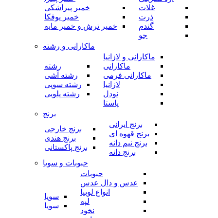
غلات
خمیر پیراشکی
ذرت
خمیر یوفکا
گندم
خمیر ترش و خمیر مایه
جو
ماکارانی و رشته
ماکارانی و لازانیا
ماکارانی
رشته
ماکارانی فرمی
رشته آشی
لازانیا
رشته سوپی
نودل
رشته پلویی
پاستا
برنج
برنج ایرانی
برنج خارجی
برنج قهوه ای
برنج هندی
برنج نیم دانه
برنج پاکستانی
برنج دانه
حبوبات و سویا
حبوبات
عدس و دال عدس
انواع لوبیا
سویا
لپه
سویا
نخود