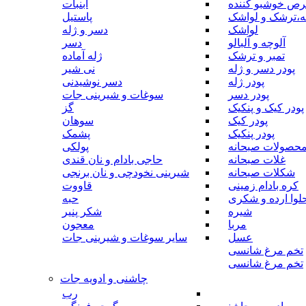
رص خوشبو کننده
آبنبات
ه،ترشک و لواشک
پاستیل
لواشک
دسر و ژله
آلوچه و آلبالو
دسر
تمبر و ترشک
ژله آماده
پودر دسر و ژله
نی شیر
پودر ژله
دسر نوشیدنی
پودر دسر
سوغات و شیرینی جات
پودر کیک و پنکیک
گز
پودر کیک
سوهان
پودر پنکیک
پشمک
حصولات صبحانه
پولکی
غلات صبحانه
حاجی بادام و نان قندی
شکلات صبحانه
شیرینی نخودچی و نان برنجی
کره بادام زمینی
قاووت
لوا ارده و شکری
حبه
شیره
شکر پنیر
مربا
معجون
عسل
سایر سوغات و شیرینی جات
تخم مرغ شانسی
تخم مرغ شانسی
چاشنی و ادویه جات
رب